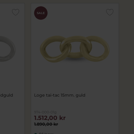
SALE
vidguld
Loge tai-tac 15mm. guld
974-000-01g
1.512,00 kr
1.890,00 kr