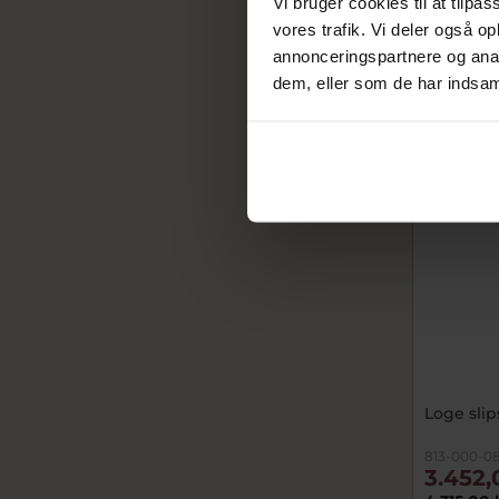
Vi bruger cookies til at tilpas
På lager
vores trafik. Vi deler også 
annonceringspartnere og anal
dem, eller som de har indsaml
SALE
Loge sli
813-000-0
3.452,