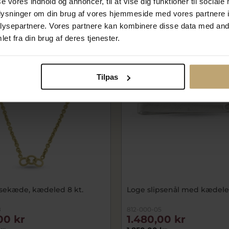
se vores indhold og annoncer, til at vise dig funktioner til sociale
På fjernlager
oplysninger om din brug af vores hjemmeside med vores partnere i
ysepartnere. Vores partnere kan kombinere disse data med andr
et fra din brug af deres tjenester.
SALE
Tilpas
psekæde, kædeled 8 kt.
Loge slipsenål med kædele
8
812-000-05
00 kr
1.480,00 kr