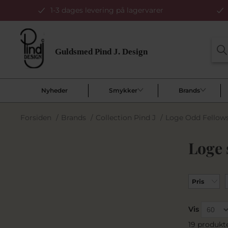
1-3 dages levering på lagervarer
Nyheder
Smykker
Brands
Forsiden
/
Brands
/
Collection Pind J
/
Loge Odd Fellow
Loge 
Pris
Vis
19 produkt