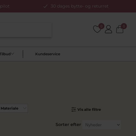
pilot
30 dages bytte- og returret
0
0
Tilbud
Kundeservice
Materiale
Vis alle filtre
Sorter efter