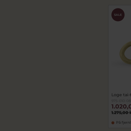
SALE
Loge tai-t
975-010-08
1.020,
1.275,00 
På fjern