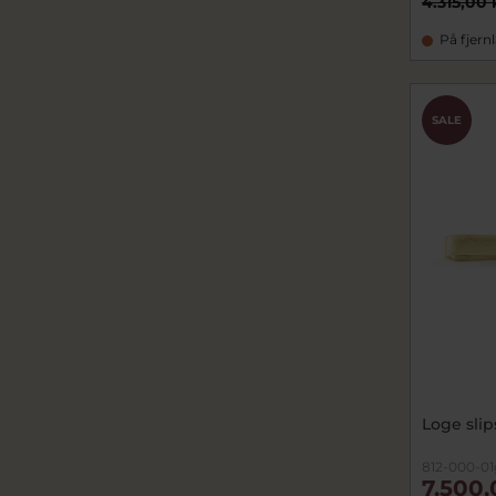
4.315,00 
På fjern
SALE
Loge sli
812-000-01
7.500,