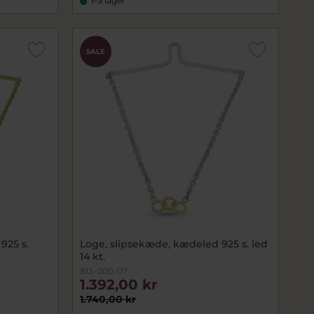
På lager
SALE
925 s.
Loge, slipsekæde, kædeled 925 s. led
14 kt.
813-000-07
1.392,00 kr
1.740,00 kr