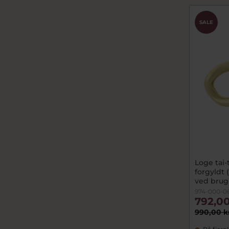
SALE
Loge tai-
forgyldt (
ved brug 
974-000-0
792,00
990,00 k