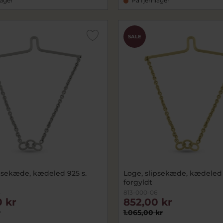
lager
På fjernlager
SALE
ipsekæde, kædeled 925 s.
Loge, slipsekæde, kædeled 
forgyldt
5
813-000-06
 kr
852,00 kr
r
1.065,00 kr