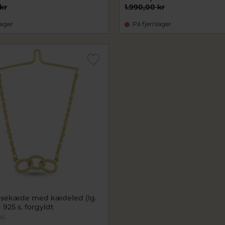
kr
1.990,00 kr
lager
På fjernlager
ipsekæde med kædeled (lg.
 925 s. forgyldt
06