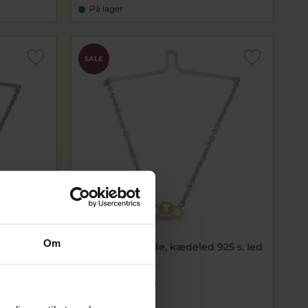
På lager
SALE
Om
4 kt.
Loge, slipsekæde, kædeled 925 s. led
8 kt.
813-001-06
1.020,00 kr
1.275,00 kr