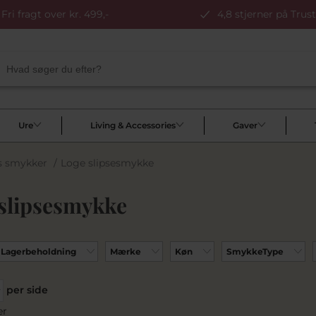
Fri fragt over kr. 499,-
4,8 stjerner på Trust
Ure
Living & Accessories
Gaver
s smykker
/
Loge slipsesmykke
slipsesmykke
Lagerbeholdning
Mærke
Køn
SmykkeType
per side
er