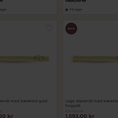
kr
1.850,00 kr
lager
På lager
SALE
psenål med kædeled guld
Loge slipsenål med kædele
forgyldt
g
812-000-06
00 kr
1.592,00 kr