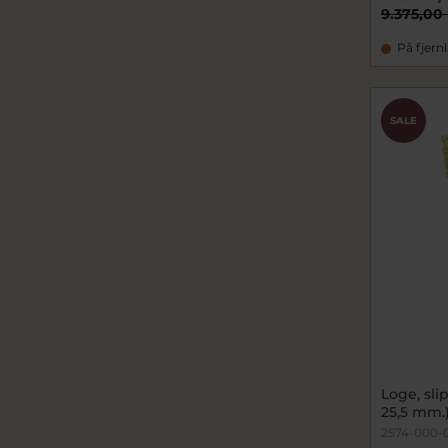
9.375,00 
På fjern
SALE
Loge, sl
25,5 mm.)
2574-000-