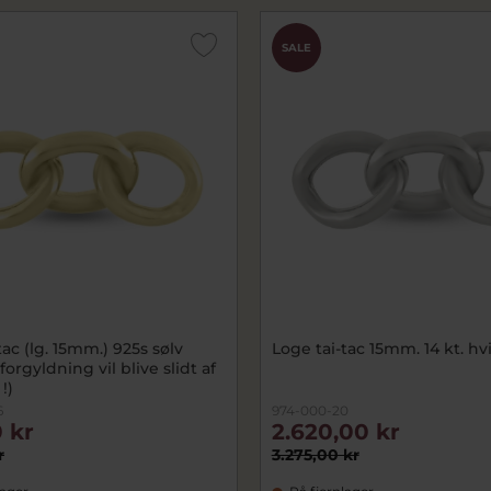
SALE
tac (lg. 15mm.) 925s sølv
Loge tai-tac 15mm. 14 kt. h
forgyldning vil blive slidt af
!)
6
974-000-20
 kr
2.620,00 kr
r
3.275,00 kr