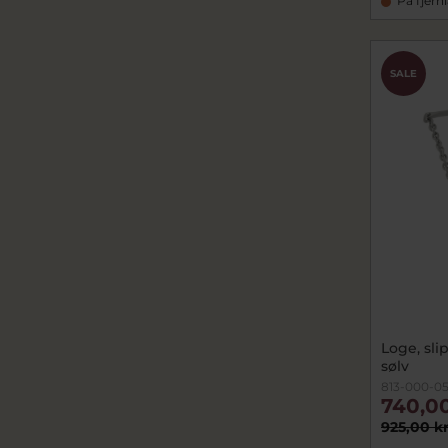
På fjern
SALE
Loge, sl
sølv
813-000-0
740,00
925,00 k