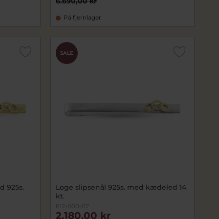
6.690,00 kr
På fjernlager
SALE
d 925s.
Loge slipsenål 925s. med kædeled 14
kt.
812-000-07
2.180,00 kr