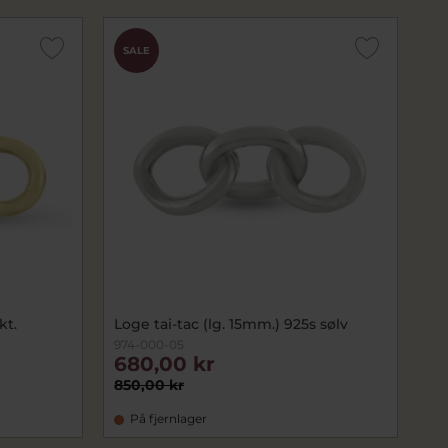
SALE
kt.
Loge tai-tac (lg. 15mm.) 925s sølv
974-000-05
680,00 kr
850,00 kr
På fjernlager