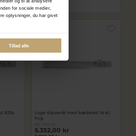
 medier og til at analysere
På fjernlager
nden for sociale medier,
e oplysninger, du har givet
SALE
Tillad alle
d 925s.
Loge slipsenål med kædeled 14 kt.
hvg.
812-000-20
5.352,00 kr