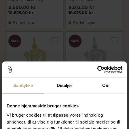
8.500,00 kr
8.012,00 kr
10.625,00 kr
10.015,00 kr
På fjernlager
På fjernlager
SALE
SALE
Samtykke
Detaljer
Om
Vedhæng monogram, 2
Vedhæng monogram, 2
bogstaver 8 kt.
bogstaver 925s.
4.760,00 kr
1.512,00 kr
Denne hjemmeside bruger cookies
5.950,00 kr
1.890,00 kr
Vi bruger cookies til at tilpasse vores indhold og
På fjernlager
På lager
annoncer, til at vise dig funktioner til sociale medier og til
at analysere vores trafik. Vi deler også oplysninger om