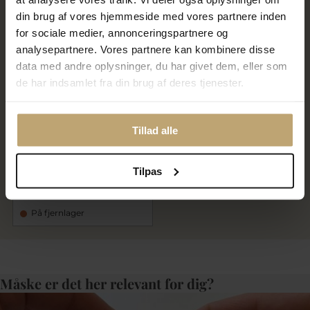
din brug af vores hjemmeside med vores partnere inden
SALE
for sociale medier, annonceringspartnere og
analysepartnere. Vores partnere kan kombinere disse
data med andre oplysninger, du har givet dem, eller som
de har indsamlet fra din brug af deres tjenester.
Tillad alle
Vedhæng monogram, 2
bogstaver i forgyldt sølv
Tilpas
1.620,00 kr
2.025,00 kr
På fjernlager
Måske er det her relevant for dig?