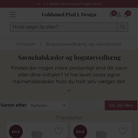
1-3 dages levering på lagervarer
0
0
Forsiden
/
Bogstavsvedhæng og navnecollier
Navnehalskæder og bogstavvedhæng
Findes der noget mere personligt end dit navn
eller dine initialer? Vi har lavet vores egne
navnehalskæder hvor du helt selv vælger det
navn der skal stå. Du skal blot skrive det i en
kommentar til din ordre, så sørger vi for at dit
navn står skarpt og smukt i din halskæde.
Sorter efter
Vis alle filtre
Navnehalskæderne fåes i forskellige materialer
heriblandt navnehalskæder i guld, sølv og
17 produkter
hvidguld.
Find en kæde som passer til dit vedhæng
SALE
SALE