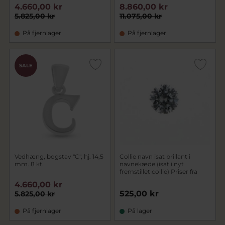
4.660,00 kr
8.860,00 kr
5.825,00 kr
11.075,00 kr
På fjernlager
På fjernlager
SALE
Vedhæng, bogstav "C", hj. 14,5
Collie navn isat brillant i
mm. 8 kt.
navnekæde (isat i nyt
fremstillet collie) Priser fra
4.660,00 kr
525,00 kr
5.825,00 kr
På fjernlager
På lager