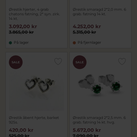
Ørestik hjerter, 4 grab
Ørestik smaragd 2*2,0 mm. 6
chatons fatning, 2* syn. zirk.
grab. fatning 14 kt.
14 kt.
3.092,00 kr
4.252,00 kr
3.865,00 kr
5.315,00 kr
På lager
På fjernlager
SALE
SALE
Ørestik åbent hjerte, barket
Ørestik smaragd 2*2,5 mm. 6
925s.
grab. fatning 14 kt. hvg.
420,00 kr
5.672,00 kr
525,00 kr
7.090,00 kr