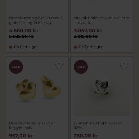
Ørestik smaragd 2*2,0 mm. 6
Ørestik firkløver guld 10,5 mm
grab. fatning 14 kt. hvg.
- priser fra
4.660,00 kr
3.052,00 kr
5.825,00 kr
3.815,00 kr
På fjernlager
På fjernlager
SALE
SALE
Ørestik hjerter, massive i
Blomst med hul til ørestik
forgyldt sølv
925s.
952,00 kr
260,00 kr