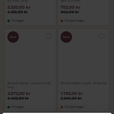
8,5 mm. 14 kt.
sølv 10,5 mm
3.320,00 kr
752,00 kr
4.150,00 kr
940,00 kr
På lager
På fjernlager
SALE
SALE
Ørestik hjerter, massive 14 kt.
Ørestik elefant guld - Priser fra
hvg.
3.572,00 kr
1.792,00 kr
4.465,00 kr
2.240,00 kr
På lager
På fjernlager