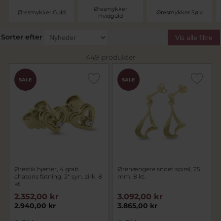
Øresmykker
Øresmykker Guld
Øresmykker Sølv
Hvidguld
Sorter efter
Vis alle filtre
449 produkter
SALE
SALE
Ørestik hjerter, 4 grab
Ørehængere snoet spiral, 25
chatons fatning, 2* syn. zirk. 8
mm. 8 kt.
kt.
2.352,00 kr
3.092,00 kr
2.940,00 kr
3.865,00 kr