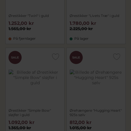
Ørestikker "Twirl" i guld
Ørestikker "Livets Træ" i guld
1.252,00 kr
1.780,00 kr
1.565,00 kr
2.225,00 kr
På fjernlager
På lager
SALE
SALE
Ørestikker "Simple Bow"
Ørehængere "Hugging Heart"
sløjfer i guld
925s sølv
1.092,00 kr
812,00 kr
1.365,00 kr
1.015,00 kr