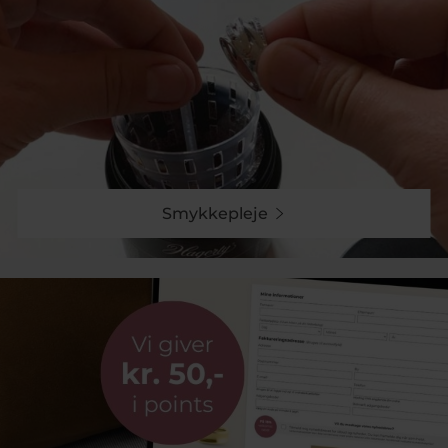
Collection Pind J. øreringe er ikke blot smukke, de er
også alsidige. Uanset om du foretrækker det enkle og
elegante eller det dristige og iøjnefaldende, har vi det
perfekte match til din stil. Vores sortiment spænderfra
tidsløse hoops og raffinerede creoler til forførende
kædeøreringe og specielle ørestikker. Uanset dit valg
tilføjer Collection Pind J. et strejf af luksus og flot
udtryk i dit look.
Vores kærlighed til detajlerne og stræben efter
kvalitet skinner igennem i hvert eneste par Collection
Smykkepleje
Pind J. øreringe. Hvert smykke er omhyggeligt
udtænkt med fokus på de fineste detaljer og er
udstyret med ægte ædelsten af højeste kvalitet. Med
et par Collection Pind J. øreringe udstråler du
elegance, selvsikkerhed og en unik stil. Uanset om de
bæres til hverdag eller til særlige lejligheder, vil disse
øreringe helt sikker tiltrække opmærksomhed og
beundring.
Collection Pind J. - Dit næste smykke
Kendt for sin enestående kvalitet og design,