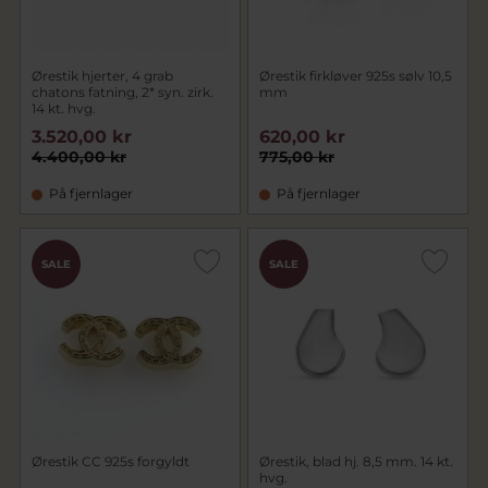
Ørestik hjerter, 4 grab
Ørestik firkløver 925s sølv 10,5
chatons fatning, 2* syn. zirk.
mm
14 kt. hvg.
3.520,00 kr
620,00 kr
4.400,00 kr
775,00 kr
På fjernlager
På fjernlager
SALE
SALE
Ørestik CC 925s forgyldt
Ørestik, blad hj. 8,5 mm. 14 kt.
hvg.