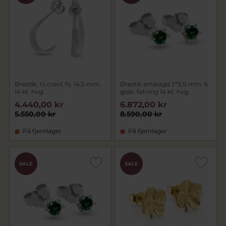
Ørestik, ½ creol, hj. 14,5 mm.
Ørestik smaragd 2*3,0 mm. 6
14 kt. hvg.
grab. fatning 14 kt. hvg.
4.440,00 kr
6.872,00 kr
5.550,00 kr
8.590,00 kr
På fjernlager
På fjernlager
SALE
SALE