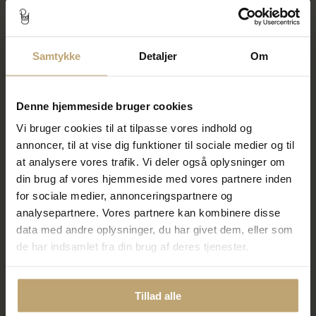
SALE
SALE
Samtykke
Detaljer
Om
Denne hjemmeside bruger cookies
Vi bruger cookies til at tilpasse vores indhold og
annoncer, til at vise dig funktioner til sociale medier og til
Ørestik smaragd, 4 grab.
Ørestik sorte brill., 2* 0,10 ct., 4
at analysere vores trafik. Vi deler også oplysninger om
fatning, 2* 2,5 mm (ca. a 0,06
grab. fatning, 14 kt.
ct.) 14 kt. hvg.
din brug af vores hjemmeside med vores partnere inden
5.988,00 kr
5.560,00 kr
for sociale medier, annonceringspartnere og
7.485,00 kr
6.950,00 kr
analysepartnere. Vores partnere kan kombinere disse
data med andre oplysninger, du har givet dem, eller som
På fjernlager
På fjernlager
de har indsamlet fra din brug af deres tjenester.
SALE
SALE
Tillad alle