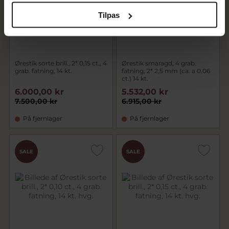
Tilpas
Ørestik sorte brill., 2* 0,15 ct., 4
Ørestik smaragd, 4 grab.
grab. fatning, 14 kt.
fatning, 2* 2,5 mm (ca. a 0,06
ct.) 14 kt.
6.000,00 kr
5.532,00 kr
7.500,00 kr
6.915,00 kr
På fjernlager
På fjernlager
SALE
SALE