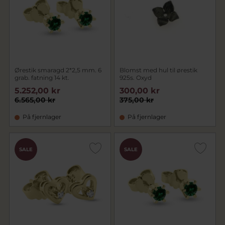
Ørestik smaragd 2*2,5 mm. 6
Blomst med hul til ørestik
grab. fatning 14 kt.
925s. Oxyd
5.252,00 kr
300,00 kr
6.565,00 kr
375,00 kr
På fjernlager
På fjernlager
SALE
SALE