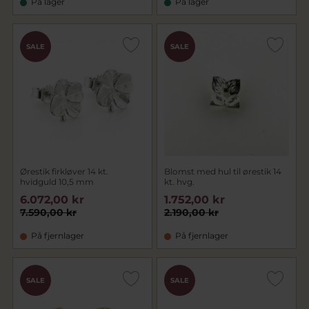
På lager
På lager
SALE
SALE
Ørestik firkløver 14 kt.
Blomst med hul til ørestik 14
hvidguld 10,5 mm
kt. hvg.
6.072,00 kr
1.752,00 kr
7.590,00 kr
2.190,00 kr
På fjernlager
På fjernlager
SALE
SALE