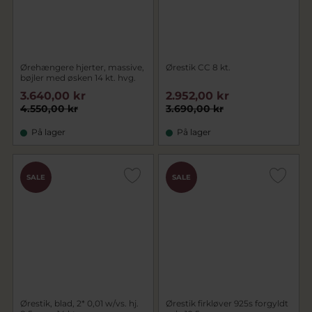
Ørehængere hjerter, massive,
Ørestik CC 8 kt.
bøjler med øsken 14 kt. hvg.
3.640,00 kr
2.952,00 kr
4.550,00 kr
3.690,00 kr
På lager
På lager
SALE
SALE
Ørestik, blad, 2* 0,01 w/vs. hj.
Ørestik firkløver 925s forgyldt