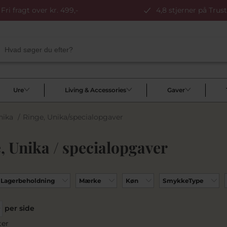
Fri fragt over kr. 499,-
4,8 stjerner på Trust
Ure
Living & Accessories
Gaver
nika
/
Ringe, Unika/specialopgaver
, Unika / specialopgaver
Lagerbeholdning
Mærke
Køn
SmykkeType
per side
ter