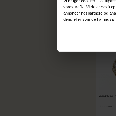
Vi bruger cookies til at tilpas
vores trafik. Vi deler også 
annonceringspartnere og anal
dem, eller som de har indsaml
Rækkering
9000-447