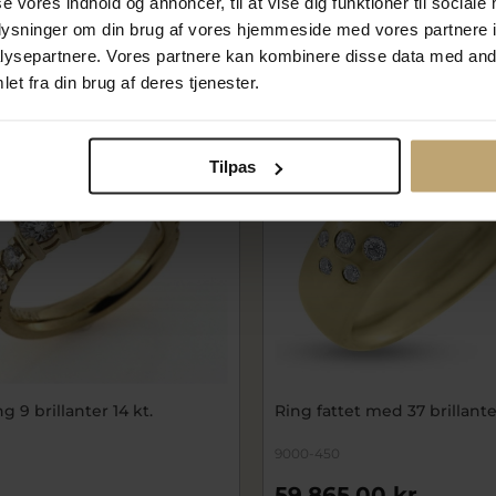
se vores indhold og annoncer, til at vise dig funktioner til sociale
På fjernlager
oplysninger om din brug af vores hjemmeside med vores partnere i
ysepartnere. Vores partnere kan kombinere disse data med andr
et fra din brug af deres tjenester.
Tilpas
 9 brillanter 14 kt.
Ring fattet med 37 brillanter
9000-450
59.865,00 kr