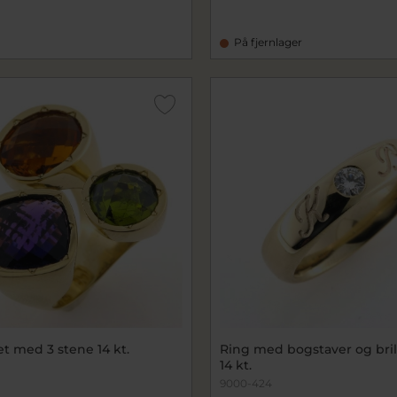
På fjernlager
et med 3 stene 14 kt.
Ring med bogstaver og brill.
14 kt.
9000-424