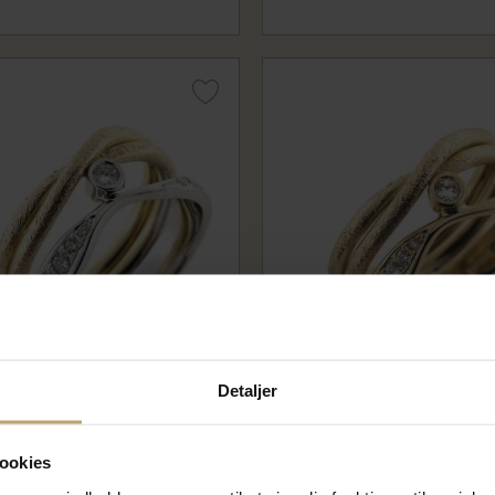
Detaljer
ing 2 farvet guld, 9
Dobbelt ring, 9 brillanter 14
 14 kt. + 14 kt. hvg.
9000-443
ookies