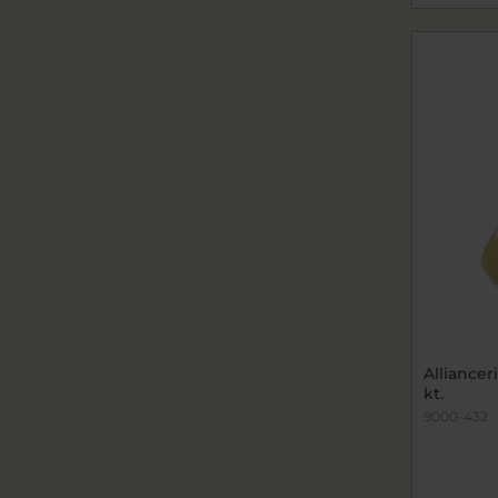
Allianceri
kt.
9000-432