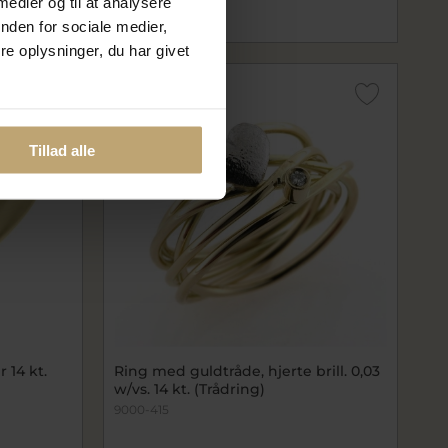
 medier og til at analysere
nden for sociale medier,
e oplysninger, du har givet
Tillad alle
 14 kt.
Ring med guldtråde, hjerte brill. 0,03
w/vs. 14 kt. (Trådring)
9000-415