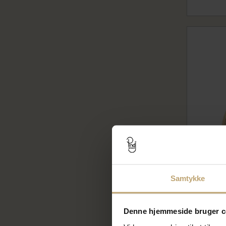
Samtykke
Dobbelt r
brillanter
9000-442
Denne hjemmeside bruger c