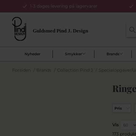
1-3 dages levering på lagervarer
Nyheder
Smykker
Brands
Forsiden
/
Brands
/
Collection Pind J
/
Specialopgaver/u
Ringe
Pris
Vis
173 produk