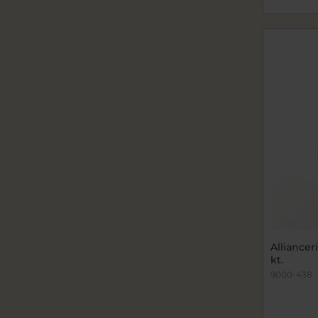
Allianceri
kt.
9000-438