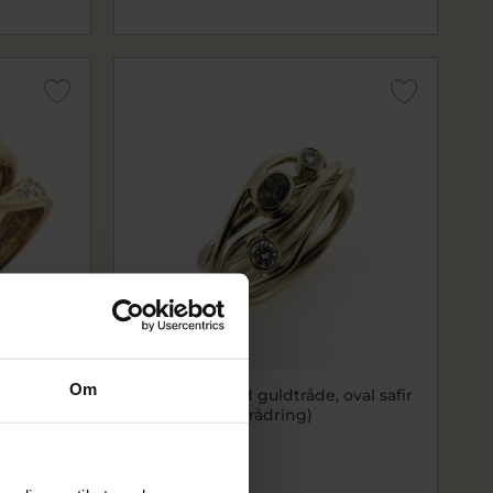
Om
 kt.
Ring unika med guldtråde, oval safir
+ 2 brill. 14 kt. (Trådring)
9000-444