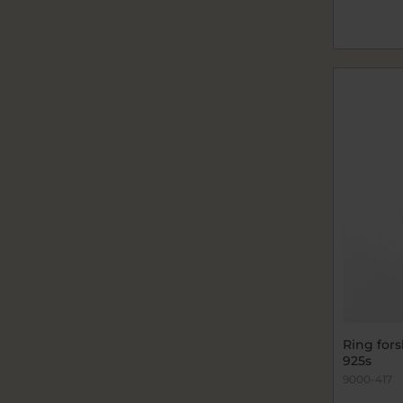
Ring for
925s
9000-417