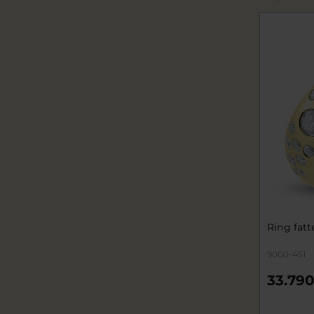
Ring fatt
9000-451
33.790