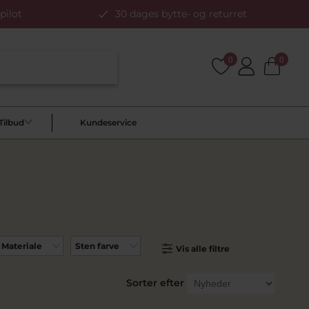
pilot
30 dages bytte- og returret
0
0
Tilbud
Kundeservice
Materiale
Sten farve
Vis alle filtre
Sorter efter