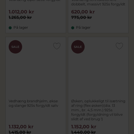
dobbelt, massivt 925s forgyldt
1.012,00 kr
620,00 kr
1.265,00 kr
775,00 kr
På lager
På lager
SALE
SALE
Vedhæng brandhjelm, økse
Øsken, oplukkeligt til isætning
og slange 925s forgyldt sølv
af ring (flex øsken)(dia. 13
mm., br. 4,5 mm.) 925s
forgyldt (forgyldning vil blive
slidt af ved brug !)
1.132,00 kr
1.152,00 kr
1.415,00 kr
1.440,00 kr