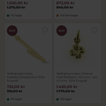
1.020,00 kr
672,00 kr
1.275,00 kr
840,00 kr
På lager
På fjernlager
SALE
SALE
Vedhæng/smykke,
Vedhæng massiv firkløver
kokkekniv/slagterkniv 925s
med flexøsken, 13,0 mm., tyk.
forgyldt
4,5 mm. 925s forgyldt
732,00 kr
1.420,00 kr
915,00 kr
1.775,00 kr
På lager
På lager