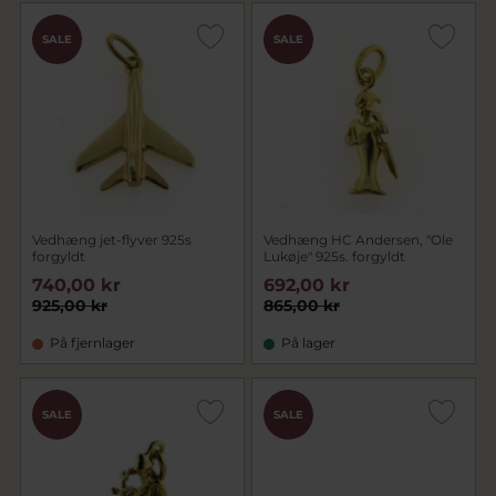
SALE
SALE
Vedhæng jet-flyver 925s
Vedhæng HC Andersen, "Ole
forgyldt
Lukøje" 925s. forgyldt
740,00 kr
692,00 kr
925,00 kr
865,00 kr
På fjernlager
På lager
SALE
SALE