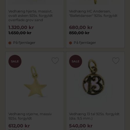
Vedhæng hjerte, massivt,
Vedhæng HC Andersen,
ovalt øsken 925s. forgyldt
"Balletdanser" 925s. forgyldt
overflade grov sand
1.320,00 kr
680,00 kr
1.650,00 kr
850,00 kr
På fjernlager
På fjernlager
SALE
SALE
Vedhæng stjerne, massiv
Vedhæng 13 tal 925s. forgyldt
925s. forgyldt
(dia. 9,5 mm.)
612,00 kr
540,00 kr