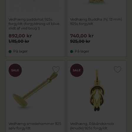
Vedhæng paddehat 925s
Vedhæng Buddha (hj. 13 mm)
forgyldt (forgyldning vil blive
925s forgyldt
slidt af ved brug !)
892,00 kr
740,00 kr
1.115,00 kr
925,00 kr
På lager
På lager
SALE
SALE
Vedhæng smedehammer 925
Vedhæng, Råbåndsknob
sølv forgyldt
(knude) 925s forgyldt