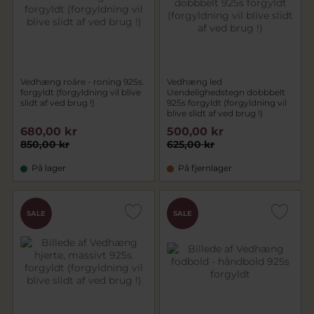
Vedhæng roåre - roning 925s.
Vedhæng led
forgyldt (forgyldning vil blive
Uendelighedstegn dobbbelt
slidt af ved brug !)
925s forgyldt (forgyldning vil
blive slidt af ved brug !)
680,00 kr
500,00 kr
850,00 kr
625,00 kr
På lager
På fjernlager
SALE
SALE