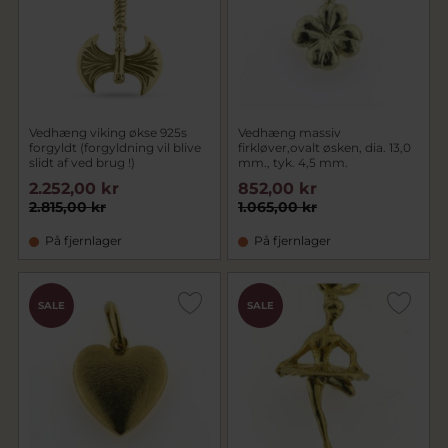
Vedhæng viking økse 925s
Vedhæng massiv
forgyldt (forgyldning vil blive
firkløver,ovalt øsken, dia. 13,0
slidt af ved brug !)
mm., tyk. 4,5 mm.
2.252,00 kr
852,00 kr
2.815,00 kr
1.065,00 kr
På fjernlager
På fjernlager
SALE
SALE