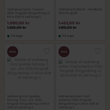
Vedhæng hjerte, massivt
Vedhæng fodbold - håndbold
925s. forgyldt (forgyldning vil
925s forgyldt
blive slidt af ved brug !)
1.080,00 kr
1.452,00 kr
1.350,00 kr
1.815,00 kr
På lager
På lager
SALE
SALE
Vedhæng Kors grabbe
Vedhæng anker med
fatning, 11 syn. zirk. 925s
ankertov 925s forgyldt
forgyldt (forgyldning vil blive
(forgyldning vil blive slidt af
slidt af ved brug !)
ved brug !)