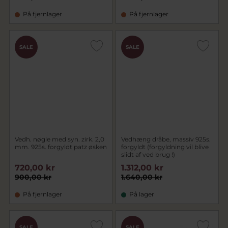
På fjernlager
På fjernlager
SALE
SALE
Vedh. nøgle med syn. zirk. 2,0
Vedhæng dråbe, massiv 925s.
mm. 925s. forgyldt patz øsken
forgyldt (forgyldning vil blive
slidt af ved brug !)
720,00 kr
1.312,00 kr
900,00 kr
1.640,00 kr
På fjernlager
På lager
SALE
SALE