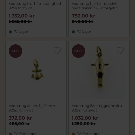
Vedhæng tro-håb-kærlighed
Vedhæng hjerte, massivt,
925s forgyldt
ovalt øsken, 925s forgyldt
1.332,00 kr
752,00 kr
1.665,00 kr
940,00 kr
På lager
På lager
SALE
SALE
Vedhæng anker, hj. 9 mm.
Vedhæng Brolæggerjomfru
925s. forgyldt
925 s. forgyldt
372,00 kr
1.032,00 kr
465,00 kr
1.290,00 kr
På fjernlager
På fjernlager