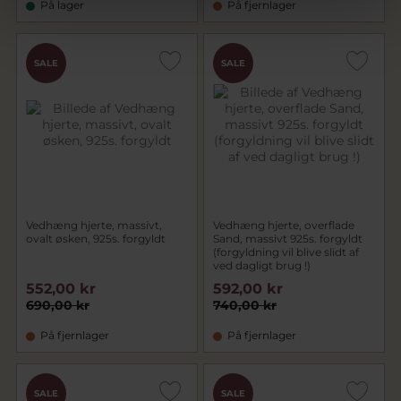
På lager
På fjernlager
SALE
SALE
Vedhæng hjerte, massivt,
Vedhæng hjerte, overflade
ovalt øsken, 925s. forgyldt
Sand, massivt 925s. forgyldt
(forgyldning vil blive slidt af
ved dagligt brug !)
552,00 kr
592,00 kr
690,00 kr
740,00 kr
På fjernlager
På fjernlager
SALE
SALE