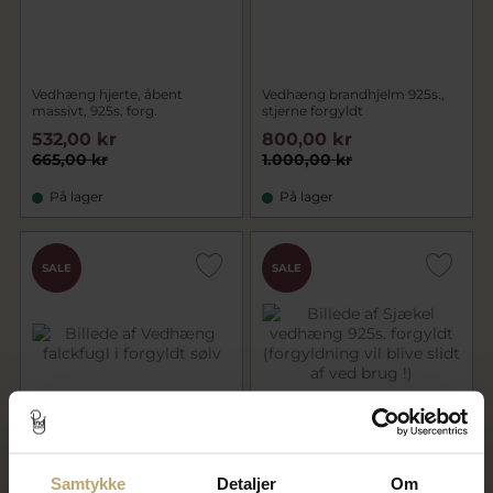
Vedhæng hjerte, åbent
Vedhæng brandhjelm 925s.,
massivt, 925s. forg.
stjerne forgyldt
532,00 kr
800,00 kr
665,00 kr
1.000,00 kr
På lager
På lager
SALE
SALE
Vedhæng falckfugl i forgyldt
Sjækel vedhæng 925s.
Samtykke
Detaljer
Om
sølv
forgyldt (forgyldning vil blive