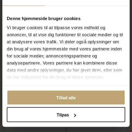
slidt af ved brug !)
752,00 kr
1.520,00 kr
940,00 kr
1.900,00 kr
Denne hjemmeside bruger cookies
På lager
På lager
Vi bruger cookies til at tilpasse vores indhold og
annoncer, til at vise dig funktioner til sociale medier og til
at analysere vores trafik. Vi deler også oplysninger om
SALE
SALE
din brug af vores hjemmeside med vores partnere inden
for sociale medier, annonceringspartnere og
analysepartnere. Vores partnere kan kombinere disse
data med andre oplysninger, du har givet dem, eller som
de har indsamlet fra din brug af deres tjenester.
Tillad alle
Vedhæng dråbe, massiv 925s.
Vedhæng hjerte, massivt, patz
forgyldt (forgyldning vil blive
øsken 925s. forgyldt
slidt af ved brug !)
(forgyldning vil blive slidt af
ved brug !)
Tilpas
772,00 kr
780,00 kr
965,00 kr
975,00 kr