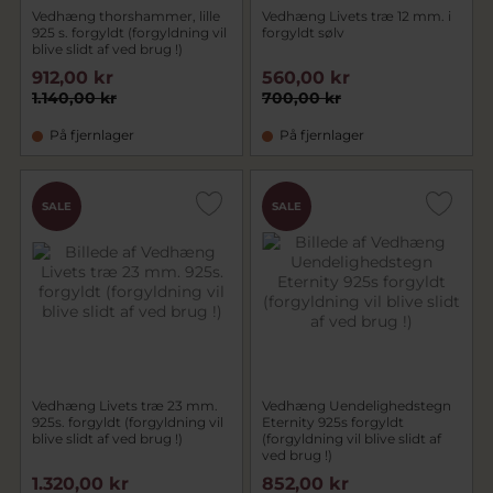
Vedhæng thorshammer, lille
Vedhæng Livets træ 12 mm. i
925 s. forgyldt (forgyldning vil
forgyldt sølv
blive slidt af ved brug !)
912,00 kr
560,00 kr
1.140,00 kr
700,00 kr
På fjernlager
På fjernlager
SALE
SALE
Vedhæng Livets træ 23 mm.
Vedhæng Uendelighedstegn
925s. forgyldt (forgyldning vil
Eternity 925s forgyldt
blive slidt af ved brug !)
(forgyldning vil blive slidt af
ved brug !)
1.320,00 kr
852,00 kr