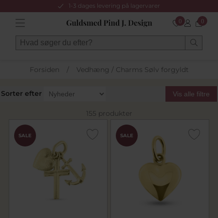
1-3 dages levering på lagervarer
0
0
Forsiden
/
Vedhæng / Charms Sølv forgyldt
Sorter efter
Vis alle filtre
155 produkter
SALE
SALE