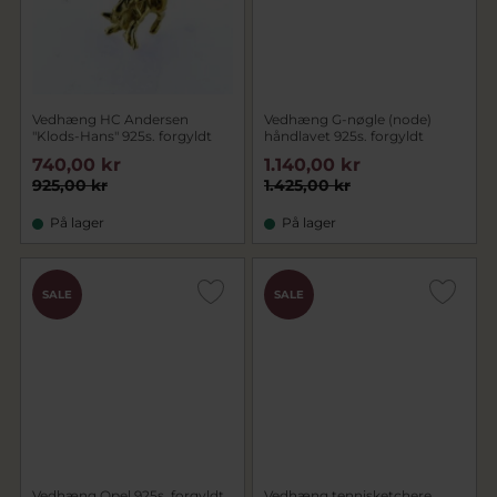
Vedhæng HC Andersen
Vedhæng G-nøgle (node)
"Klods-Hans" 925s. forgyldt
håndlavet 925s. forgyldt
740,00 kr
1.140,00 kr
925,00 kr
1.425,00 kr
På lager
På lager
SALE
SALE
Vedhæng Opel 925s. forgyldt
Vedhæng tennisketchere