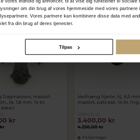
se vores indhold og annoncer, til at vise dig funktioner til sociale
oplysninger om din brug af vores hjemmeside med vores partnere i
SALE
ysepartnere. Vores partnere kan kombinere disse data med andr
et fra din brug af deres tjenester.
Tilpas
 Dagmarkors, massivt
Vedhæng hjerte, hj. 9,5 mm
m., tk. 1,8 mm. 14 kt.
massivt, patz øsk. 14 kt. hvg.
t øsken
20
2518-001-20
00 kr
3.400,00 kr
kr
4.250,00 kr
På fjernlager