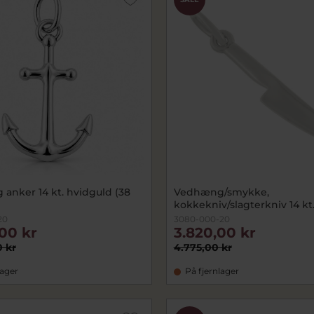
anker 14 kt. hvidguld (38
Vedhæng/smykke,
kokkekniv/slagterkniv 14 kt.
20
3080-000-20
,00 kr
3.820,00 kr
0 kr
4.775,00 kr
lager
På fjernlager