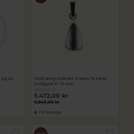
 og sv.
Vedhæng Hulkilet massiv 14 karat
hvidguld h: 13 mm
2638-001-20
5.472,00 kr
6.840,00 kr
På fjernlager
SALE