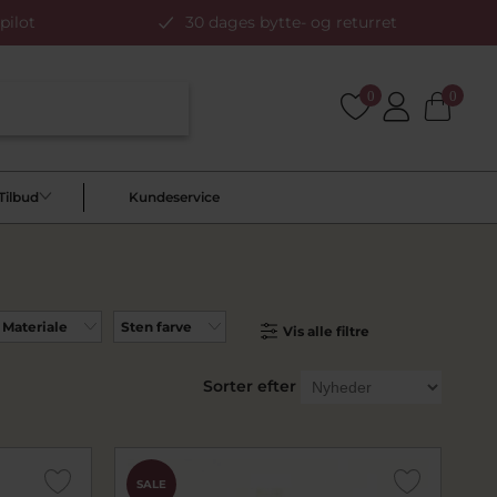
pilot
30 dages bytte- og returret
0
0
Tilbud
Kundeservice
Materiale
Sten farve
Vis alle filtre
Sorter efter
SALE