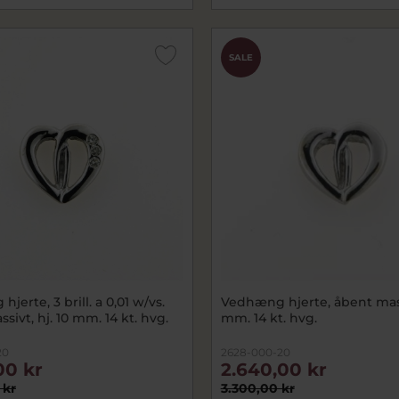
SALE
jerte, 3 brill. a 0,01 w/vs.
Vedhæng hjerte, åbent massi
sivt, hj. 10 mm. 14 kt. hvg.
mm. 14 kt. hvg.
20
2628-000-20
00 kr
2.640,00 kr
 kr
3.300,00 kr