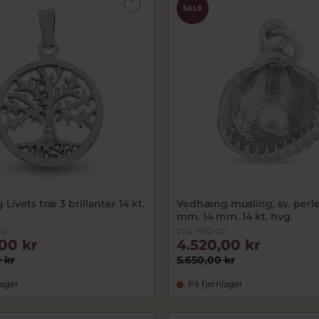
SALE
ivets træ 3 brillanter 14 kt.
Vedhæng musling, sv. perl
mm. 14 mm. 14 kt. hvg.
20
2114-300-20
,00 kr
4.520,00 kr
 kr
5.650,00 kr
lager
På fjernlager