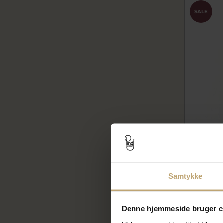
SALE
Vedhæng 
2793-000-
4.460,
Samtykke
5.575,00 
På lager
Denne hjemmeside bruger c