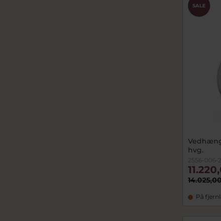
SALE
Vedhæng L
hvg.
2556-006-
11.220
14.025,00
På fjern