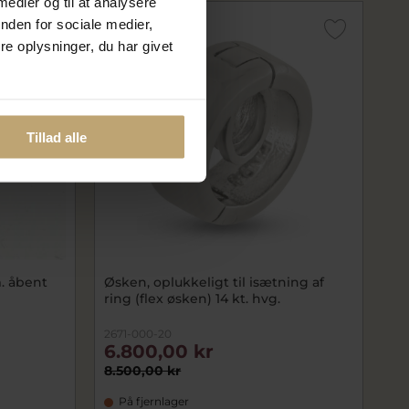
 medier og til at analysere
nden for sociale medier,
SALE
e oplysninger, du har givet
Tillad alle
. åbent
Øsken, oplukkeligt til isætning af
ring (flex øsken) 14 kt. hvg.
2671-000-20
6.800,00 kr
8.500,00 kr
På fjernlager