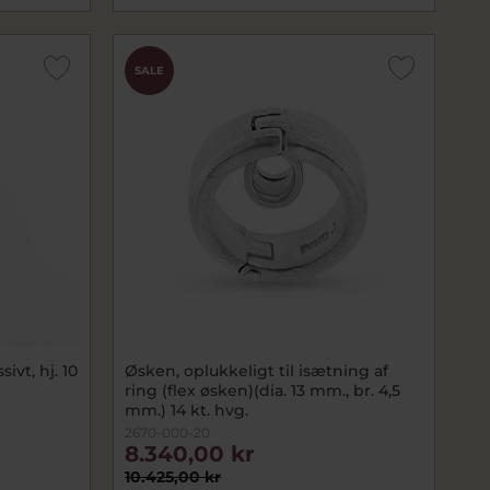
SALE
vt, hj. 10
Øsken, oplukkeligt til isætning af
ring (flex øsken)(dia. 13 mm., br. 4,5
mm.) 14 kt. hvg.
2670-000-20
8.340,00 kr
10.425,00 kr