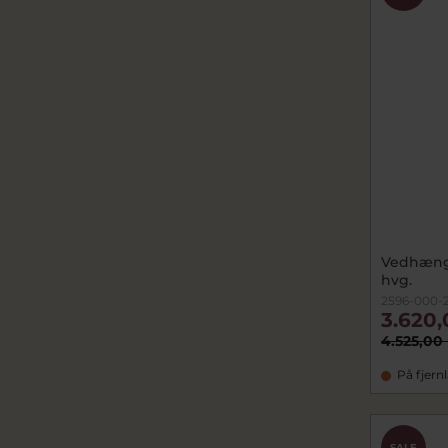
Vedhæng f
hvg.
2596-000-
3.620,
4.525,00 
På fjern
SALE