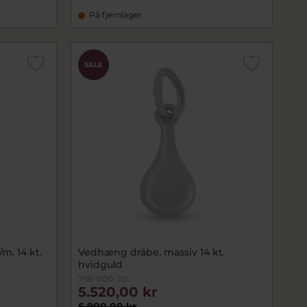
På fjernlager
SALE
m. 14 kt.
Vedhæng dråbe, massiv 14 kt.
hvidguld
798-000-20
5.520,00 kr
6.900,00 kr