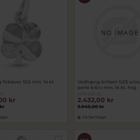
irkløver 10,5 mm. 14 kt.
Vedhæng brillant 0,03 w/vs.
perle 6-6½ mm. 14 kt. hvg.
20
2979-003-20
00 kr
2.432,00 kr
kr
3.040,00 kr
lager
På fjernlager
SALE