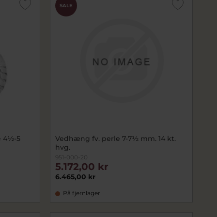
SALE
e 4½-5
Vedhæng fv. perle 7-7½ mm. 14 kt.
hvg.
951-000-20
5.172,00 kr
6.465,00 kr
På fjernlager