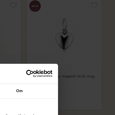
SALE
5*12 mm.)
Vedhæng hjerte, massivt 14 kt. hvg.
2997-000-20
1.752,00 kr
Om
2.190,00 kr
På lager