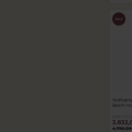
SALE
Vedhæng h
åbent mas
2628-003-
3.832,
4.790,00