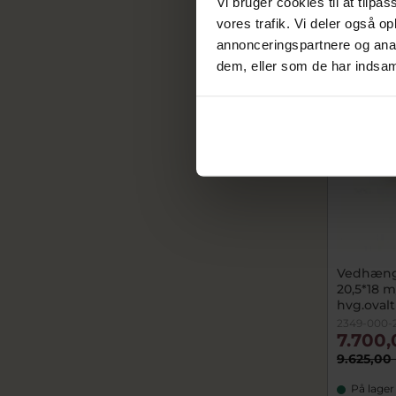
Vi bruger cookies til at tilpas
vores trafik. Vi deler også 
SALE
annonceringspartnere og anal
dem, eller som de har indsaml
Vedhæng
20,5*18 m/
hvg.oval
2349-000-
7.700,
9.625,00 
På lager