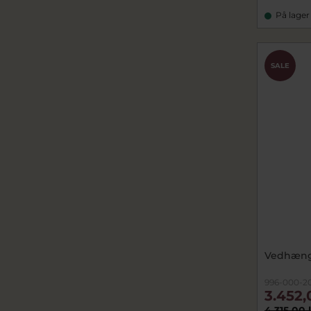
På lager
SALE
Vedhæng 
996-000-2
3.452,
4.315,00 