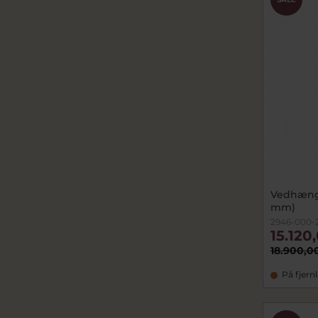
Vedhæng 
mm)
2946-000-
15.120
18.900,0
På fjern