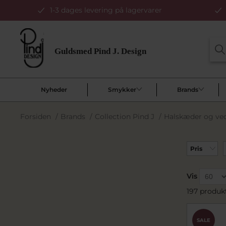
1-3 dages levering på lagervarer
Nyheder
Smykker
Brands
Forsiden
/
Brands
/
Collection Pind J
/
Halskæder og v
Pris
Vis
197 produk
SALE