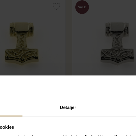
SALE
thorshammer Priser fra
Vedhæng thorshammer (16,
14 kt. hvg.
01g
2793-000-20
00 kr
8.320,00 kr
Detaljer
kr
10.400,00 kr
På fjernlager
ookies