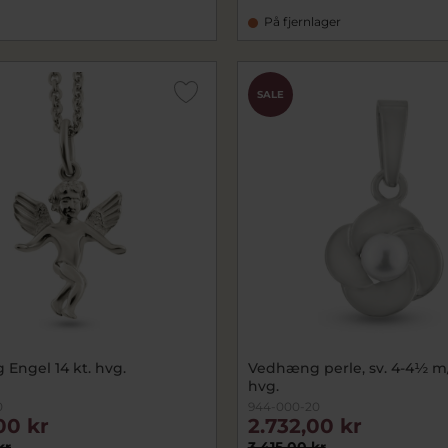
På fjernlager
SALE
Engel 14 kt. hvg.
Vedhæng perle, sv. 4-4½ m/
hvg.
0
944-000-20
00 kr
2.732,00 kr
kr
3.415,00 kr