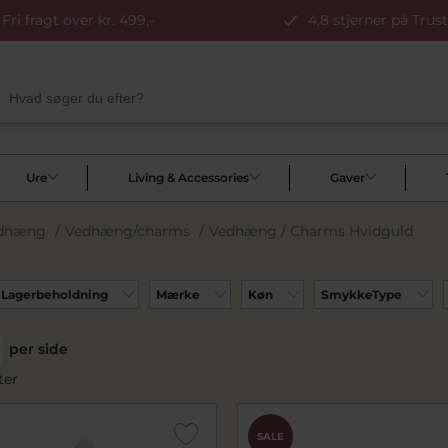
Fri fragt over kr. 499,-
4,8 stjerner på Trust
Ure
Living & Accessories
Gaver
edhæng
/
Vedhæng/charms
/
Vedhæng / Charms Hvidguld
Lagerbeholdning
Mærke
Køn
SmykkeType
per side
ter
SALE