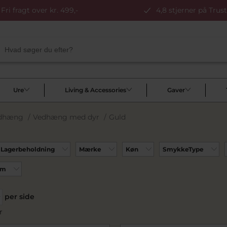
Fri fragt over kr. 499,-
4,8 stjerner på Trust
Ure
Living & Accessories
Gaver
edhæng
/
Vedhæng med dyr
/
Guld
Lagerbeholdning
Mærke
Køn
SmykkeType
rm
per side
r