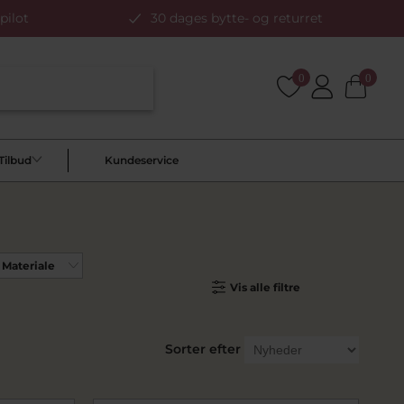
pilot
30 dages bytte- og returret
0
0
Tilbud
Kundeservice
Materiale
Vis alle filtre
Sorter efter