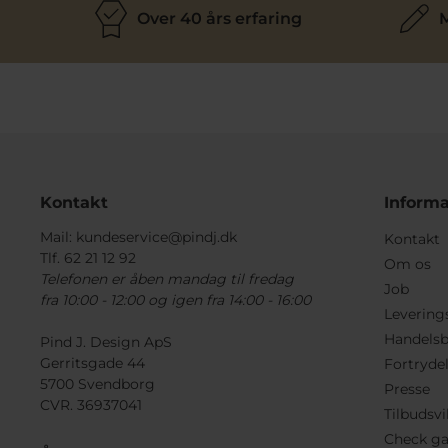
Over 40 års erfaring
M
Kontakt
Informa
Mail:
kundeservice@pindj.dk
Kontakt
Tlf. 62 21 12 92
Om os
Telefonen er åben mandag til fredag
Job
fra 10:00 - 12:00 og igen fra 14:00 - 16:00
Levering
Handelsb
Pind J. Design ApS
Gerritsgade 44
Fortryde
5700 Svendborg
Presse
CVR. 36937041
Tilbudsvi
Check ga