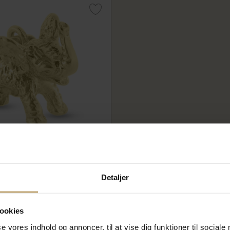
 elefant
01g
00 kr
Detaljer
kr
lager
ookies
se vores indhold og annoncer, til at vise dig funktioner til sociale