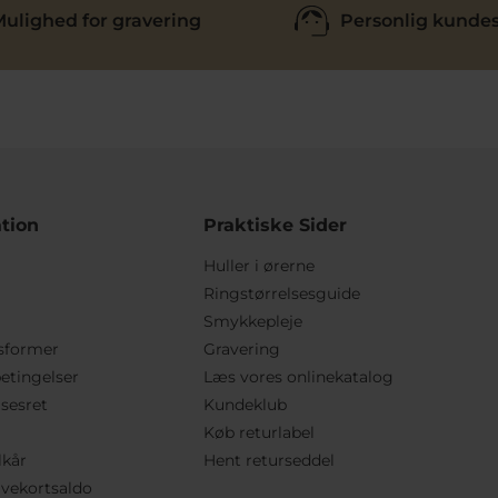
ulighed for gravering
Personlig kundes
tion
Praktiske Sider
Huller i ørerne
Ringstørrelsesguide
Smykkepleje
sformer
Gravering
etingelser
Læs vores onlinekatalog
lsesret
Kundeklub
Køb returlabel
lkår
Hent returseddel
vekortsaldo