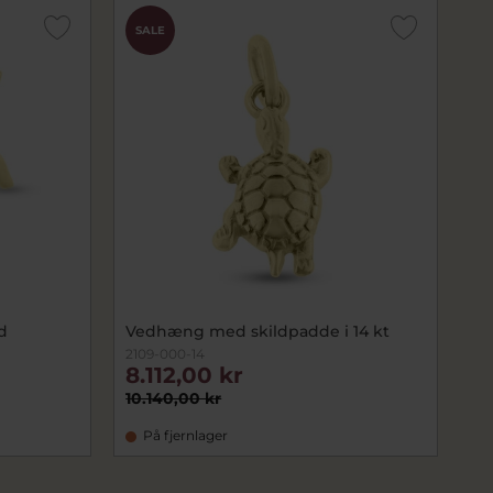
SALE
d
Vedhæng med skildpadde i 14 kt
2109-000-14
8.112,00 kr
10.140,00 kr
På fjernlager