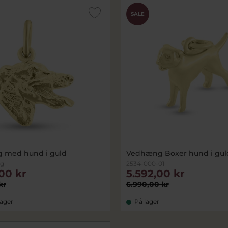
SALE
 med hund i guld
Vedhæng Boxer hund i gul
1g
2534-000-01
00 kr
5.592,00 kr
kr
6.990,00 kr
lager
På lager