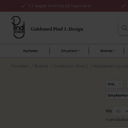
1-3 dages levering på lagervarer
Nyheder
Smykker
Brands
Forsiden
/
Brands
/
Collection Pind J
/
Halskæder og v
Pris
Smykkefo
Vis
4 produkte