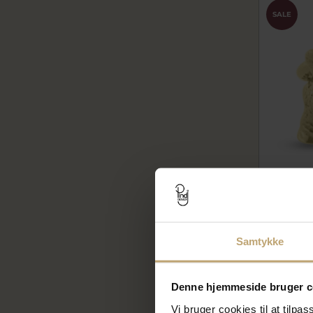
SALE
Vedhæng
2001-000-
4.452,
Samtykke
5.565,00 
På fjern
Denne hjemmeside bruger c
Vi bruger cookies til at tilpas