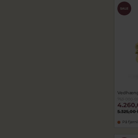
SALE
Vedhæng
763-000-0
4.260,
5.325,00 
På fjern