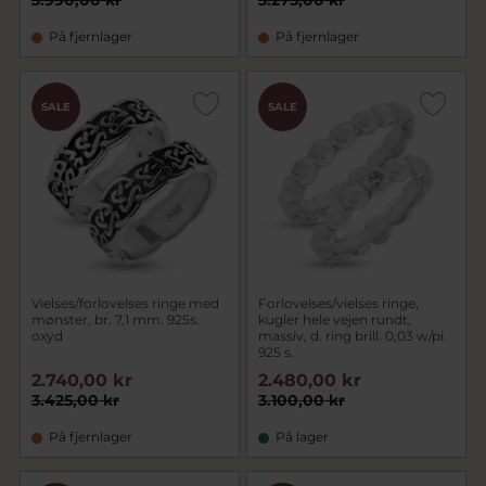
3.990,00 kr
3.275,00 kr
På fjernlager
På fjernlager
SALE
SALE
Vielses/forlovelses ringe med
Forlovelses/vielses ringe,
mønster, br. 7,1 mm. 925s.
kugler hele vejen rundt,
oxyd
massiv, d. ring brill. 0,03 w/pi.
925 s.
2.740,00 kr
2.480,00 kr
3.425,00 kr
3.100,00 kr
På fjernlager
På lager