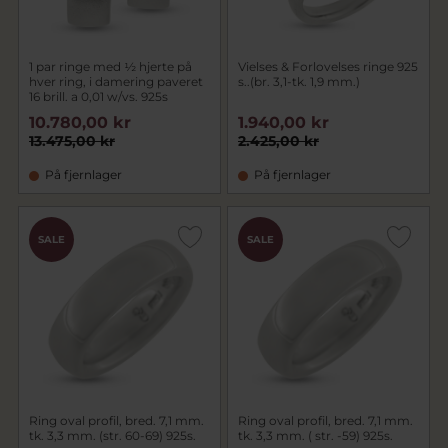
1 par ringe med ½ hjerte på
Vielses & Forlovelses ringe 925
hver ring, i damering paveret
s..(br. 3,1-tk. 1,9 mm.)
16 brill. a 0,01 w/vs. 925s
10.780,00 kr
1.940,00 kr
13.475,00 kr
2.425,00 kr
På fjernlager
På fjernlager
SALE
SALE
Ring oval profil, bred. 7,1 mm.
Ring oval profil, bred. 7,1 mm.
tk. 3,3 mm. (str. 60-69) 925s.
tk. 3,3 mm. ( str. -59) 925s.