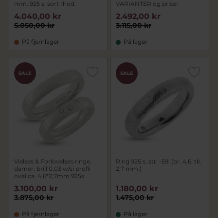
mm. 925 s. sort rhod.
VARIANTER og priser
4.040,00 kr
2.492,00 kr
5.050,00 kr
3.115,00 kr
På fjernlager
På lager
SALE
SALE
Vielses & Forlovelses ringe,
Ring 925 s. str. -59. (br. 4,6, tk.
damer. brill 0,03 w/si profil
2,7 mm.)
oval ca. 4,6*2,7mm 925s
3.100,00 kr
1.180,00 kr
3.875,00 kr
1.475,00 kr
På fjernlager
På lager