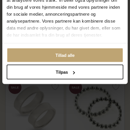
at analysere vores trafik. Vi deler også oplysninger om
din brug af vores hjemmeside med vores partnere inden
for sociale medier, annonceringspartnere og
analysepartnere. Vores partnere kan kombinere disse
data med andre oplysninger, du har givet dem, eller som
de har indsamlet fra din brug af deres tjenester.
Vielses & Forlovelses ringe,
Vielses & Forlovelses ringe,
bred. 6,0 mm. tk. 2,6 mm.
forskudt 925s
925s.
4.352,00 kr
1.932,00 kr
Tillad alle
5.440,00 kr
2.415,00 kr
På lager
På fjernlager
Tilpas
SALE
SALE