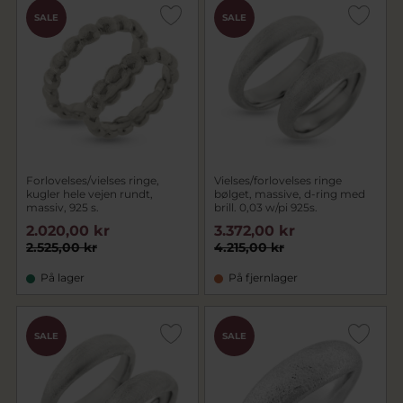
SALE
SALE
Forlovelses/vielses ringe,
Vielses/forlovelses ringe
kugler hele vejen rundt,
bølget, massive, d-ring med
massiv, 925 s.
brill. 0,03 w/pi 925s.
2.020,00 kr
3.372,00 kr
2.525,00 kr
4.215,00 kr
På lager
På fjernlager
SALE
SALE