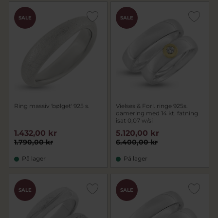
SALE
SALE
Ring massiv 'bølget' 925 s.
Vielses & Forl. ringe 925s.
damering med 14 kt. fatning
isat 0,07 w/si
1.432,00 kr
5.120,00 kr
1.790,00 kr
6.400,00 kr
På lager
På lager
SALE
SALE