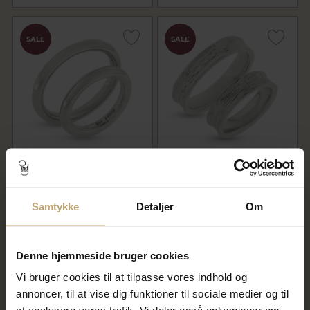
SALE
SALE
Vielses & Forlovelses ringe,
Vielses & Forlovelses ringe,
rund profil ca. 3,2 mm 925s
hulkilet br.5,0 mm. 925 s.
2.040,00 kr
2.532,00 kr
2.550,00 kr
3.165,00 kr
Samtykke
Detaljer
Om
På lager
På fjernlager
Denne hjemmeside bruger cookies
SALE
SALE
Vi bruger cookies til at tilpasse vores indhold og
annoncer, til at vise dig funktioner til sociale medier og til