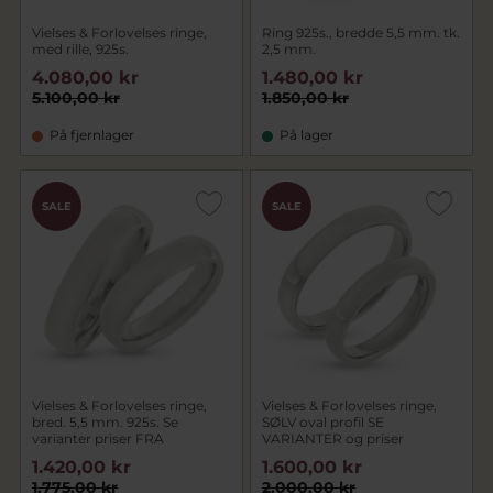
Vielses & Forlovelses ringe,
Ring 925s., bredde 5,5 mm. tk.
med rille, 925s.
2,5 mm.
4.080,00 kr
1.480,00 kr
5.100,00 kr
1.850,00 kr
På fjernlager
På lager
SALE
SALE
Vielses & Forlovelses ringe,
Vielses & Forlovelses ringe,
bred. 5,5 mm. 925s. Se
SØLV oval profil SE
varianter priser FRA
VARIANTER og priser
1.420,00 kr
1.600,00 kr
1.775,00 kr
2.000,00 kr