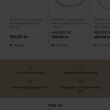
ENAMEL Copenhagen
ENAMEL Copenhagen
ENAMEL C
forlængerstykke sølv
Carla armbånd sølv (15,5
Organic H
(5cm)
+ 2cm)
sølv (15+3
440,00 kr
360,00 
120,00 kr
550,00 kr
450,00 k
På lager
På lager
På fjern
Over 40 års erfaring
Mulighed for gravering
Personlig kundeservice
Reparation af smykker og
ure
Følg os