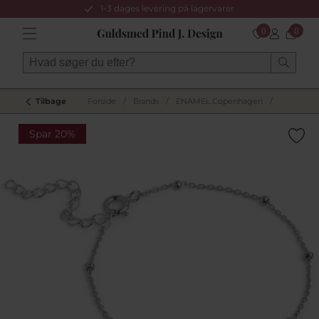
1-3 dages levering på lagervarer
0
0
Tilbage
Forside
/
Brands
/
ENAMEL Copenhagen
/
Spar 20%