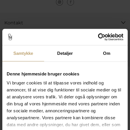
Kontakt
Åbningstider I Butikken
Information
Samtykke
Detaljer
Om
Praktiske Sider
Leveringsmuligheder
Denne hjemmeside bruger cookies
Vi bruger cookies til at tilpasse vores indhold og
annoncer, til at vise dig funktioner til sociale medier og til
at analysere vores trafik. Vi deler også oplysninger om
Betalingsmuligheder
din brug af vores hjemmeside med vores partnere inden
for sociale medier, annonceringspartnere og
analysepartnere. Vores partnere kan kombinere disse
Sikker Og Tryg E-Handel
data med andre oplysninger, du har givet dem, eller som