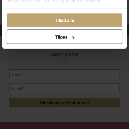
de har indsamlet fra din brug af deres tjenester.
Sikker Og Tryg E-Handel
Tillad alle
Få 15%
velkomstrabat
Tilpas
Følg med i vores nyhedsbrev
Læs mere her
Tilmeld mig nyhedsbrevet