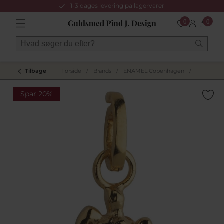
1-3 dages levering på lagervarer
0
0
Tilbage
Forside
/
Brands
/
ENAMEL Copenhagen
/
Spar 20%