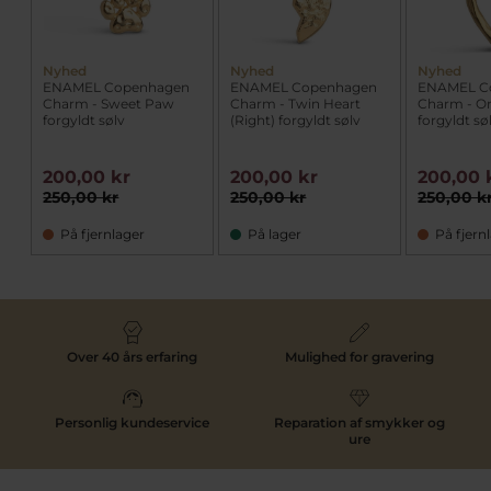
Nyhed
Nyhed
Nyhed
ENAMEL Copenhagen
ENAMEL Copenhagen
ENAMEL C
Charm - Sweet Paw
Charm - Twin Heart
Charm - Or
forgyldt sølv
(Right) forgyldt sølv
forgyldt sø
200,00 kr
200,00 kr
200,00 
250,00 kr
250,00 kr
250,00 k
På fjernlager
På lager
På fjern
Over 40 års erfaring
Mulighed for gravering
Personlig kundeservice
Reparation af smykker og
ure