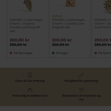
Nyhed
ENAMEL Copenhagen
ENAMEL Copenhagen
ENAMEL C
Charm - Organic
Charm - Locked Love
Charm - S
Double Leaf forgyldt
forgyldt sølv
Sunshine fo
sølv
200,00 kr
200,00 kr
200,00 
250,00 kr
250,00 kr
250,00 k
På fjernlager
På lager
På fjern
Over 40 års erfaring
Mulighed for gravering
Personlig kundeservice
Reparation af smykker og
ure