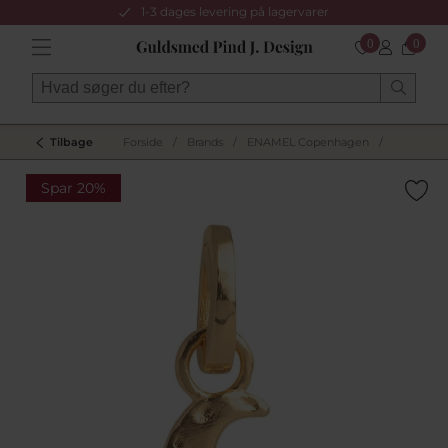
1-3 dages levering på lagervarer
0
0
Tilbage
Forside
/
Brands
/
ENAMEL Copenhagen
/
Spar 20%