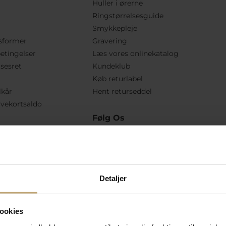
Huller i ørerne
Ringstørrelsesguide
Smykkepleje
sformer
Gravering
etingelser
Læs vores onlinekatalog
lsesret
Kundeklub
Køb returlabel
lkår
Hent returseddel
vekortsaldo
Følg Os
Detaljer
ookies