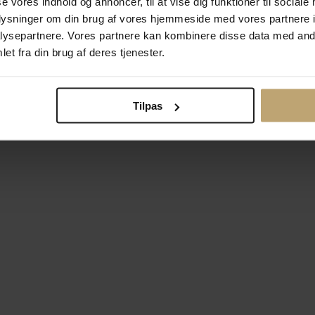
se vores indhold og annoncer, til at vise dig funktioner til sociale
oplysninger om din brug af vores hjemmeside med vores partnere i
ysepartnere. Vores partnere kan kombinere disse data med andr
Betalingsmuligheder
Si
et fra din brug af deres tjenester.
Tilpas
okiepolitik
Ændr cookie-indsti
right © 2026 Pind J. Design Guldsmedie. Alle rettigheder forbeh