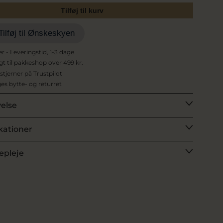
Tilføj til kurv
Tilføj til Ønskeskyen
er - Leveringstid, 1-3 dage
agt til pakkeshop over 499 kr.
 stjerner på Trustpilot
es bytte- og returret
velse
kationer
epleje