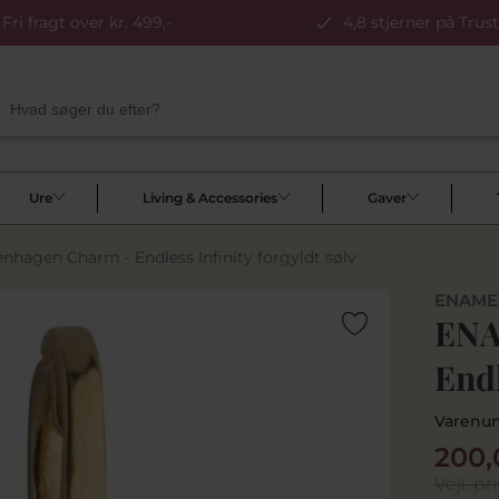
Fri fragt over kr. 499,-
4,8 stjerner på Trust
Ure
Living & Accessories
Gaver
agen Charm - Endless Infinity forgyldt sølv
ENAME
ENA
Endl
Varenu
200,
Vejl. pri