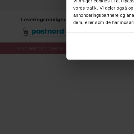
Vi bruger cookies til at tilpas
vores trafik. Vi deler også 
annonceringspartnere og anal
Leveringsmuligheder
dem, eller som de har indsaml
Handelsbetingelser
Co
Copy