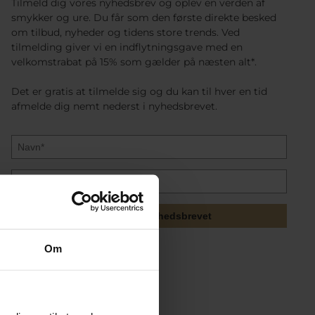
Tilmeld dig vores nyhedsbrev og oplev en verden af
smykker og ure. Du får som den første direkte besked
om tilbud, nyheder og tidens store trends. Ved
tilmelding giver vi en indflytningsgave med en
velkomstrabat på 15% som gælder på næsten alt*.
Det er gratis at tilmelde sig og du kan til hver en tid
afmelde dig nemt nederst i nyhedsbrevet.
Tilmeld mig nyhedsbrevet
Om