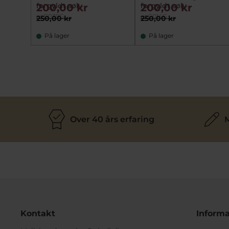
forgyldt sølv
forgyldt sølv
200,00 kr
200,00 kr
ecC039G
ecC014G
250,00 kr
250,00 kr
På lager
På lager
Over 40 års erfaring
M
Kontakt
Informa