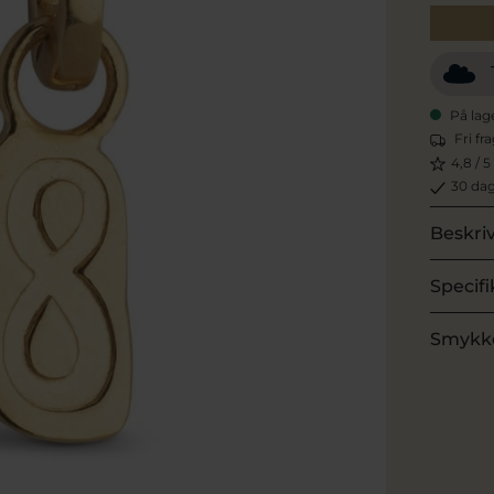
På lag
Fri fr
4,8 / 5
30 dag
Beskri
Specifi
Smykk