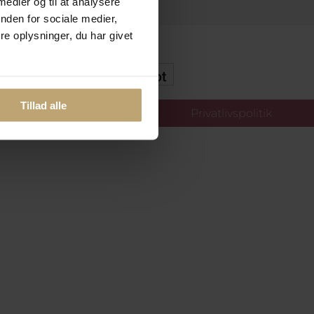
 medier og til at analysere
nden for sociale medier,
e oplysninger, du har givet
kker Og Tryg E-Handel
Tillad alle
llinger
Privatlivspolitik
oldt.