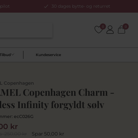
pilot
30 dages bytte- og returret
0
0
Tilbud
Kundeservice
L Copenhagen
MEL Copenhagen Charm -
ess Infinity forgyldt sølv
mmer:
ecC026G
00 kr
s
250,00 kr
Spar 50,00 kr