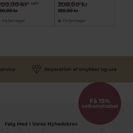
ower forgyldt sølv
forgyldt sølv
200,00 kr
200,00 kr
cC020G
ecC037G
50,00 kr
250,00 kr
På fjernlager
På fjernlager
ervice
Reparation af smykker og ure
Få 15%
velkomstrabat
Følg Med I Vores Nyhedsbrev