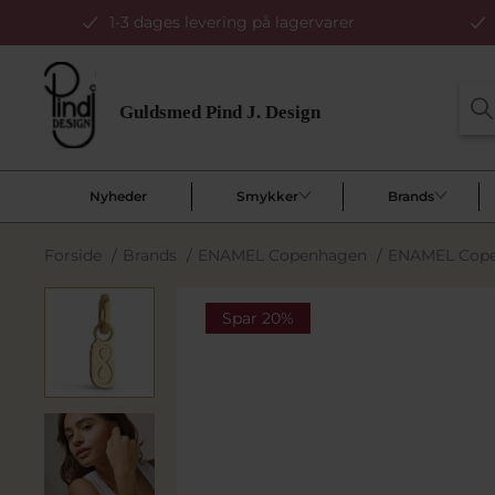
1-3 dages levering på lagervarer
Nyheder
Smykker
Brands
Forside
/
Brands
/
ENAMEL Copenhagen
/
ENAMEL Copenh
Spar 20%