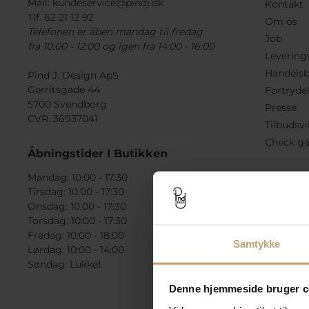
Mail:
kundeservice@pindj.dk
Kontakt
Tlf. 62 21 12 92
Om os
Telefonen er åben mandag til fredag
Job
fra 10:00 - 12:00 og igen fra 14:00 - 16:00
Levering
Handelsb
Pind J. Design ApS
Gerritsgade 44
Fortryde
5700 Svendborg
Presse
CVR. 36937041
Tilbudsvi
Check ga
Åbningstider I Butikken
Mandag: 10:00 - 17:30
Tirsdag: 10:00 - 17:30
Onsdag: 10:00 - 17:30
Torsdag: 10:00 - 17:30
Fredag: 10:00 - 18:00
Samtykke
Lørdag: 10:00 - 14:00
Søndag: Lukket
Denne hjemmeside bruger c