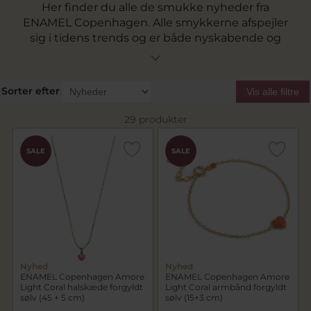
Her finder du alle de smukke nyheder fra
ENAMEL Copenhagen. Alle smykkerne afspejler
sig i tidens trends og er både nyskabende og
med et klassisk og elegant touch. Dyk ned og
lad dig inspirere blandt vores store udvalg af de
seneste nye styles.
Sorter efter
Vis alle filtre
29 produkter
SALE
SALE
Nyhed
Nyhed
ENAMEL Copenhagen Amore
ENAMEL Copenhagen Amore
Light Coral halskæde forgyldt
Light Coral armbånd forgyldt
sølv (45 + 5 cm)
sølv (15+3 cm)