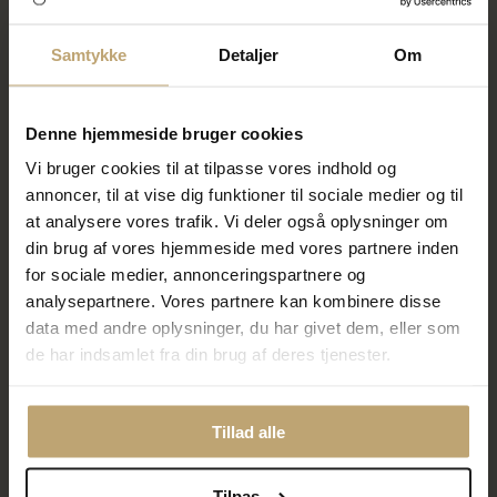
450,00 kr
450,00 kr
På lager
På lager
Samtykke
Detaljer
Om
SALE
SALE
Denne hjemmeside bruger cookies
Vi bruger cookies til at tilpasse vores indhold og
annoncer, til at vise dig funktioner til sociale medier og til
at analysere vores trafik. Vi deler også oplysninger om
din brug af vores hjemmeside med vores partnere inden
for sociale medier, annonceringspartnere og
analysepartnere. Vores partnere kan kombinere disse
Nyhed
Nyhed
ENAMEL Copenhagen Amore
ENAMEL Copenhagen Amore
data med andre oplysninger, du har givet dem, eller som
Bordeaux øreringe sølv
Indigo halskæde forgyldt sølv
de har indsamlet fra din brug af deres tjenester.
(45 + 5 cm)
360,00 kr
440,00 kr
450,00 kr
550,00 kr
Tillad alle
På lager
På lager
Tilpas