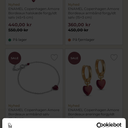
Nyhed
Nyhed
ENAMEL Copenhagen Amore
ENAMEL Copenhagen Amore
Bordeaux halskæde forgyldt
Bordeaux armbånd forgyldt
sølv (45+5 cm)
sølv (15+3 cm)
440,00 kr
360,00 kr
550,00 kr
450,00 kr
På lager
På fjernlager
SALE
SALE
Nyhed
Nyhed
ENAMEL Copenhagen Amore
ENAMEL Copenhagen Amore
Bordeaux armbånd sølv
Bordeaux øreringe forgyldt
(15+3cm)
sølv
360,00 kr
360,00 kr