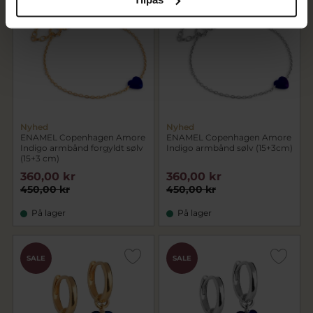
SALE
SALE
Nyhed
Nyhed
ENAMEL Copenhagen Amore
ENAMEL Copenhagen Amore
Indigo armbånd forgyldt sølv
Indigo armbånd sølv (15+3cm)
(15+3 cm)
360,00 kr
360,00 kr
450,00 kr
450,00 kr
På lager
På lager
SALE
SALE