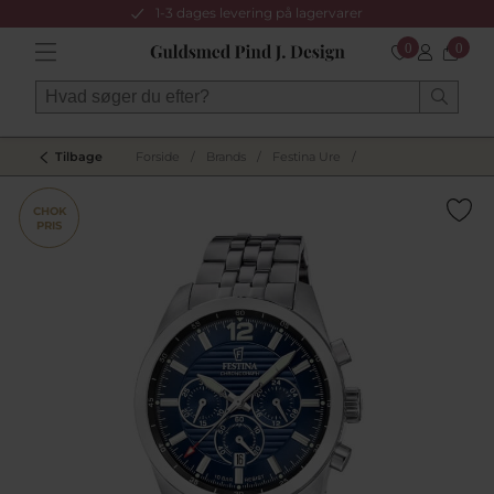
1-3 dages levering på lagervarer
0
0
Tilbage
Forside
/
Brands
/
Festina Ure
/
CHOK
PRIS