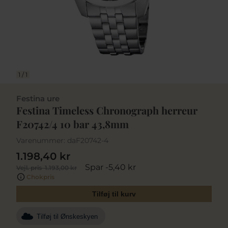
1
/
1
Festina ure
Festina Timeless Chronograph herreur
F20742/4 10 bar 43,8mm
Varenummer:
daF20742-4
1.198,40 kr
Spar -5,40 kr
Vejl. pris
1.193,00 kr
Chokpris
Tilføj til kurv
Tilføj til Ønskeskyen