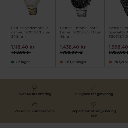
Festina Mademoiselle
Festina Chrono Sport
Festina Ch
dameur F20594/1 5 bar
herreur F20560/5 10 bar
Special Edi
34,5mm
45mm
F20673/1 1
1.118,40 kr
1.438,40 kr
1.998,40
1.113,00 kr
1.798,00 kr
1.993,00 
På lager
På fjernlager
På fjern
Over 40 års erfaring
Mulighed for gravering
Personlig kundeservice
Reparation af smykker og
ure