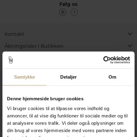
Følg os
Kontakt
Åbningstider I Butikken
Information
Praktiske Sider
Samtykke
Detaljer
Om
Leveringsmuligheder
Denne hjemmeside bruger cookies
Vi bruger cookies til at tilpasse vores indhold og
Betalingsmuligheder
annoncer, til at vise dig funktioner til sociale medier og til
at analysere vores trafik. Vi deler også oplysninger om
din brug af vores hjemmeside med vores partnere inden