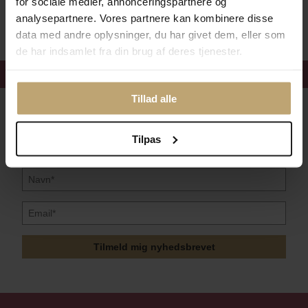
for sociale medier, annonceringspartnere og
Sikker Og Tryg E-Handel
analysepartnere. Vores partnere kan kombinere disse
data med andre oplysninger, du har givet dem, eller som
de har indsamlet fra din brug af deres tjenester.
Få 15%
velkomstrabat
Tillad alle
Følg med i vores nyhedsbrev
Læs mere her
Tilpas
Tilmeld mig nyhedsbrevet