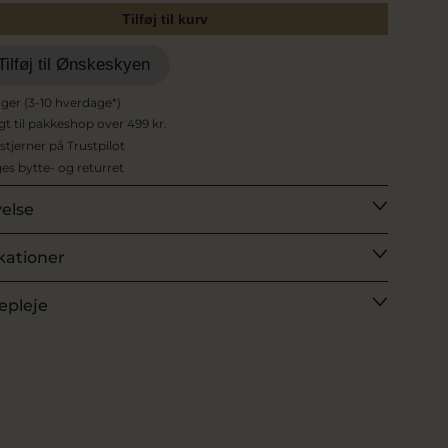
Tilføj til kurv
Tilføj til Ønskeskyen
ager (3-10 hverdage*)
agt til pakkeshop over 499 kr.
 stjerner på Trustpilot
es bytte- og returret
velse
kationer
epleje