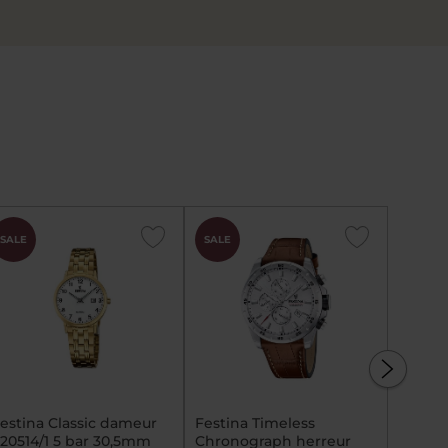
CHOK
SALE
SALE
SALE
PRIS
estina Classic dameur
Festina Timeless
Festin
20514/1 5 bar 30,5mm
Chronograph herreur
F20552