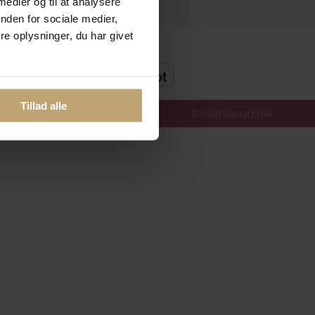
 medier og til at analysere
nden for sociale medier,
e oplysninger, du har givet
kker Og Tryg E-Handel
Tillad alle
llinger
Privatlivspolitik
oldt.