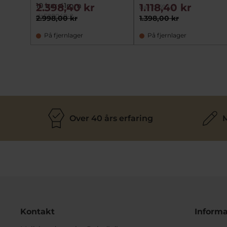
10 bar 41mm
2.398,40 kr
1.118,40 kr
daF20697-2
daF20040-2
2.998,00 kr
1.398,00 kr
På fjernlager
På fjernlager
Over 40 års erfaring
M
Kontakt
Informa