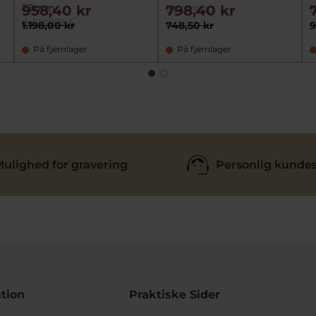
29mm
958,40 kr
798,40 kr
daF20357-3
d
daF20009-5
1.198,00 kr
748,50 kr
9
På fjernlager
På fjernlager
ulighed for gravering
Personlig kundes
tion
Praktiske Sider