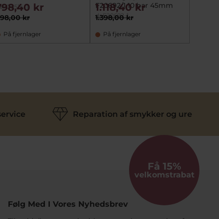
F20692/1 10 bar 45mm
798,40 kr
1.118,40 kr
798,
aF20514-1
daF205
daF20692-1
98,00 kr
1.398,00 kr
793,00
På fjernlager
På fjernlager
På fj
ervice
Reparation af smykker og ure
Få 15%
velkomstrabat
Følg Med I Vores Nyhedsbrev