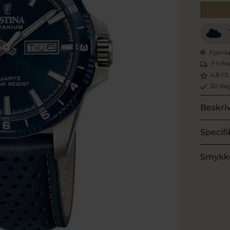
Fjernl
Fri fr
4,8 / 5
30 dag
Beskri
Specifi
Smykk