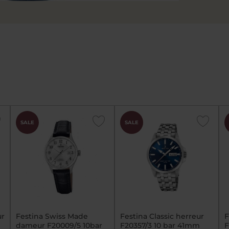
CHOK
SALE
SALE
PRIS
ur
Festina Swiss Made
Festina Classic herreur
F
dameur F20009/5 10bar
F20357/3 10 bar 41mm
F