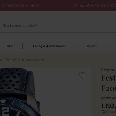
Fri fragt over kr. 499,-
4,8 stjerner på Trust
Ure
Living & Accessories
Gaver
eur F20699/2 10bar 43mm
Festina
Fes
F20
Varenu
1.193
Chok