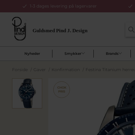
1-3 dages levering på lagervarer
Nyheder
Smykker
Brands
Forside
/
Gaver
/
Konfirmation
/
Festina Titanium herr
CHOK
PRIS