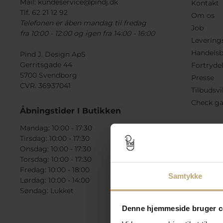
Mail:
kundeservice@pindj.dk
Kontakt
Tlf. 62 21 12 92
Om os
Telefonen er åben mandag til fredag
Job
fra 10:00 - 12:00 og igen fra 14:00 - 16:00
Levering
Handelsb
Pind J. Design ApS
Gerritsgade 44
Fortryde
5700 Svendborg
Presse
CVR. 36937041
Tilbudsvi
Check ga
Åbningstider I Butikken
Mandag: 10:00 - 17:30
Tirsdag: 10:00 - 17:30
Onsdag: 10:00 - 17:30
Torsdag: 10:00 - 17:30
Fredag: 10:00 - 18:00
Samtykke
Lørdag: 10:00 - 14:00
Søndag: Lukket
Denne hjemmeside bruger c