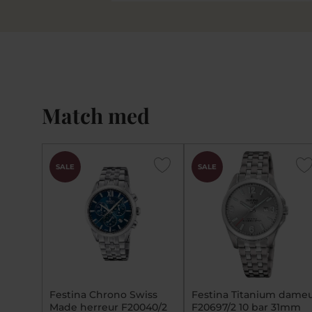
Match med
SALE
SALE
Festina Chrono Swiss
Festina Titanium dame
Made herreur F20040/2
F20697/2 10 bar 31mm