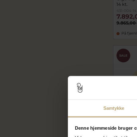
14 kt.
431-004-14
7.892,
9.865,00
På fjern
SALE
Samtykke
Denne hjemmeside bruger c