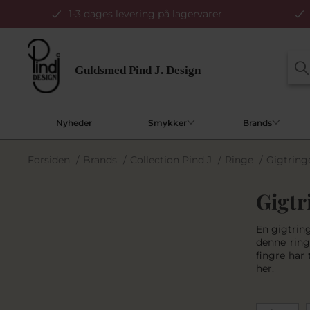
1-3 dages levering på lagervarer
Nyheder
Smykker
Brands
Forsiden
/
Brands
/
Collection Pind J
/
Ringe
/
Gigtring
Gigtr
En gigtring
denne ring
fingre har 
her.