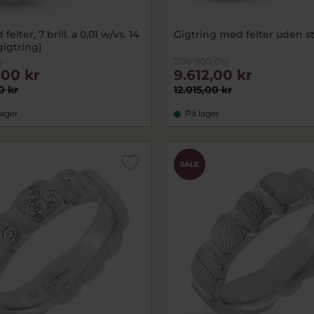
rill. a 0,01 w/vs. 14
Gigtring med felter uden s
gigtring)
0
2136-900-01g
,00 kr
9.612,00 kr
0 kr
12.015,00 kr
lager
På lager
SALE