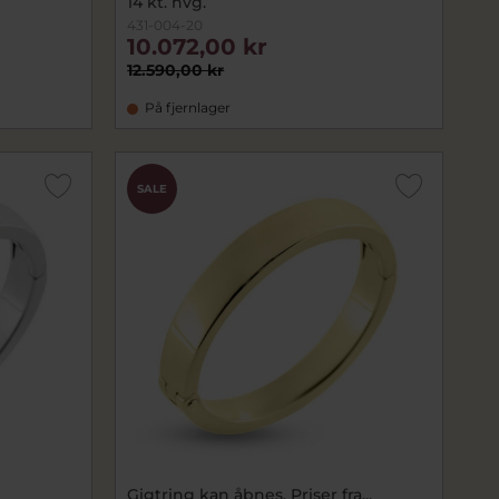
14 kt. hvg.
431-004-20
10.072,00 kr
12.590,00 kr
På fjernlager
SALE
Gigtring kan åbnes. Priser fra...