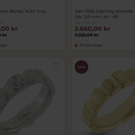
 kan åbnes, 14 kt. hvg.
Sølv 925s Gigtring (bredde 
tyk. 2,6 mm.) str. -59
1h
2611-000-05
,00 kr
2.660,00 kr
0 kr
3.325,00 kr
lager
På fjernlager
SALE