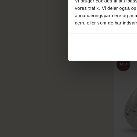
Vi bruger cookies til at tilpas
Gigtring, 
-59
vores trafik. Vi deler også 
annonceringspartnere og anal
2611-006-0
dem, eller som de har indsaml
11.680
14.600,0
På fjern
SALE