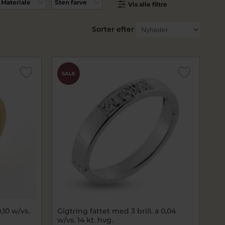
Materiale
Sten farve
Vis alle filtre
Sorter efter
SALE
,10 w/vs.
Gigtring fattet med 3 brill. a 0,04
w/vs. 14 kt. hvg.