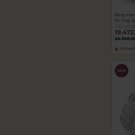
Ring med felter, 7 b
kt. hvg. (
2136-907-2
19.472
24.340,0
På fjern
SALE