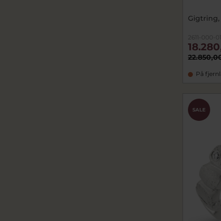
Gigtring,
2611-000-0
18.280
22.850,0
På fjern
SALE