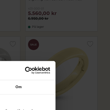
431-000-01
5.560,00 kr
6.950,00 kr
På lager
SALE
Om