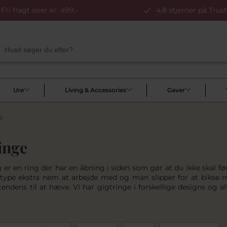
Fri fragt over kr. 499,-
4,8 stjerner på Trust
Ure
Living & Accessories
Gaver
e
inge
 er en ring der har en åbning i siden som gør at du ikke skal fø
type ekstra nem at arbejde med og man slipper for at bikse m
tendens til at hæve. Vi har gigtringe i forskellige designs og al