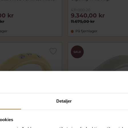
431-000-20
00 kr
9.340,00 kr
 kr
11.675,00 kr
lager
På fjernlager
SALE
Detaljer
ookies