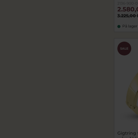
2136-900-0
2.580,
3.225,00 
På lager
SALE
Gigtring 