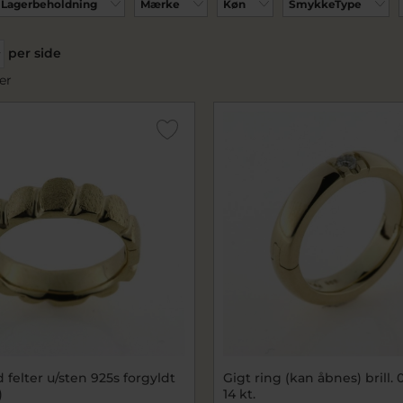
Lagerbeholdning
Mærke
Køn
SmykkeType
per side
er
felter u/sten 925s forgyldt
Gigt ring (kan åbnes) brill. 0
)
14 kt.