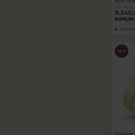
w/vs. 14 k
431-012-14
9.340,
11.675,00
På fjern
SALE
Gigtring f