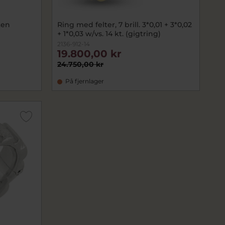
ten
Ring med felter, 7 brill. 3*0,01 + 3*0,02
+ 1*0,03 w/vs. 14 kt. (gigtring)
2136-912-14
19.800,00 kr
24.750,00 kr
På fjernlager