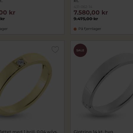
t.
kt.
431-062-14
00 kr
7.580,00 kr
 kr
9.475,00 kr
lager
På fjernlager
SALE
attet med 1 brill. 0,04 w/vs.
Gigtring 14 kt. hvg.