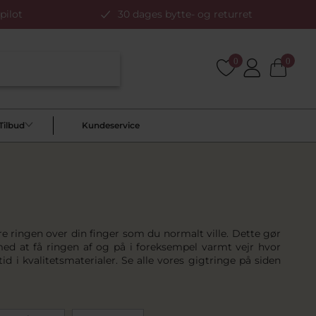
pilot
30 dages bytte- og returret
0
0
Tilbud
Kundeservice
re ringen over din finger som du normalt ville. Dette gør
ed at få ringen af og på i foreksempel varmt vejr hvor
tid i kvalitetsmaterialer. Se alle vores gigtringe på siden