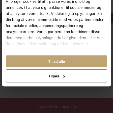
Vi bruger cookies til at tilpasse vores indhold og
annoncer, til at vise dig funktioner til sociale medier og til
at analysere vores trafik. Vi deler også oplysninger om
Få 15%
velkomstrabat
din brug af vores hjemmeside med vores partnere inden
for sociale medier, annonceringspartnere og
Følg med i vores nyhedsbrev
analysepartnere. Vores partnere kan kombinere disse
data med andre oplysninger, du har givet dem, eller som
Læs mere her
de har indsamlet fra din brug af deres tjenester.
Tillad alle
Tilpas
Tilmeld mig nyhedsbrevet
Handelsbetingelser