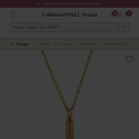
1-3 dages levering på lagervarer
0
0
Tilbage
Forside
/
Smykker
/
Vedhæng
/
Vedhæng forgyldt s