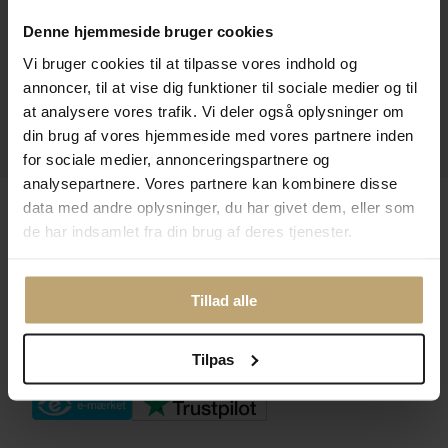
Kontakt
Denne hjemmeside bruger cookies
Vi bruger cookies til at tilpasse vores indhold og
Åbningstider I Butikken
annoncer, til at vise dig funktioner til sociale medier og til
Information
at analysere vores trafik. Vi deler også oplysninger om
din brug af vores hjemmeside med vores partnere inden
Praktiske Sider
for sociale medier, annonceringspartnere og
analysepartnere. Vores partnere kan kombinere disse
Leveringsmuligheder
data med andre oplysninger, du har givet dem, eller som
de har indsamlet fra din brug af deres tjenester.
Betalingsmuligheder
Tillad alle
Tilpas
Sikker Og Tryg E-Handel