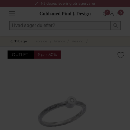
1-3 dages levering på lagervarer
0
0
Tilbage
Forside
/
Brands
/
Heiring
/
OUTLET
Spar 50%