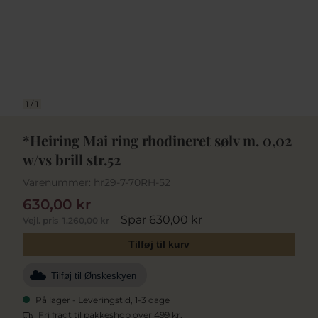
1
/
1
*Heiring Mai ring rhodineret sølv m. 0,02
w/vs brill str.52
Varenummer:
hr29-7-70RH-52
630,00 kr
Spar 630,00 kr
Vejl. pris
1.260,00 kr
Tilføj til kurv
Tilføj til Ønskeskyen
På lager - Leveringstid, 1-3 dage
Fri fragt til pakkeshop over 499 kr.