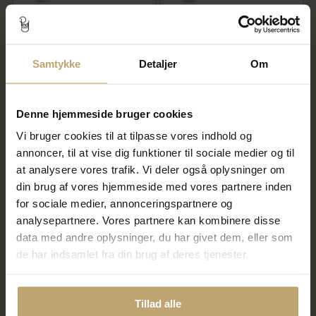
Slipsenål m. 1 tand 8 kt
Slipsenål m. 1 tand 14 kt
10.960,00 kr
Samtykke
Detaljer
20.060,00 kr
Om
13.700,00 kr
25.075,00 kr
På fjernlager
På fjernlager
Denne hjemmeside bruger cookies
Vi bruger cookies til at tilpasse vores indhold og
SALE
SALE
annoncer, til at vise dig funktioner til sociale medier og til
at analysere vores trafik. Vi deler også oplysninger om
din brug af vores hjemmeside med vores partnere inden
for sociale medier, annonceringspartnere og
analysepartnere. Vores partnere kan kombinere disse
data med andre oplysninger, du har givet dem, eller som
de har indsamlet fra din brug af deres tjenester.
Slipsenål m. 1 tand 925 s
Slipsenål m. 1 tand 14 kt
1.252,00 kr
15.612,00 kr
Tillad alle
1.565,00 kr
19.515,00 kr