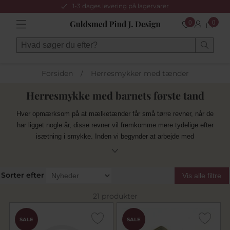
1-3 dages levering på lagervarer
0
0
Forsiden
/
Herresmykker med tænder
Herresmykke med barnets første tand
Hver opmærksom på at mælketænder får små tørre revner, når de
har ligget nogle år, disse revner vil fremkomme mere tydelige efter
isætning i smykke. Inden vi begynder at arbejde med
mælketænder vil der komme en tynd lim ned i tand, som trænger
ud i revner.
Sorter efter
Vis alle filtre
21 produkter
SALE
SALE