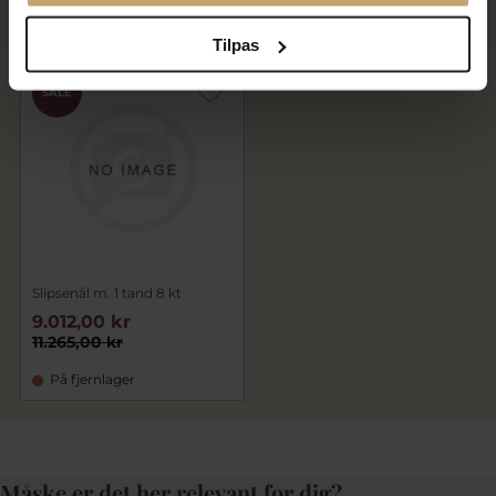
På fjernlager
På fjernlager
Tilpas
SALE
Slipsenål m. 1 tand 8 kt
9.012,00 kr
11.265,00 kr
På fjernlager
Måske er det her relevant for dig?