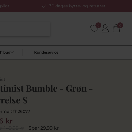
pilot
30 dages bytte- og returret
0
0
Tilbud
Kundeservice
ist
timist Bumble - Grøn -
relse S
mmer:
fh26077
6 kr
s
149,95 kr
Spar 29,99 kr