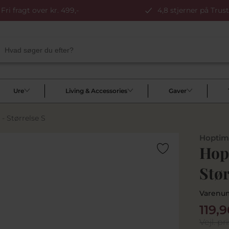
Fri fragt over kr. 499,-
4,8 stjerner på Trust
Ure
Living & Accessories
Gaver
- Størrelse S
Hoptim
Hop
Stør
Varenu
119,9
Vejl. pri