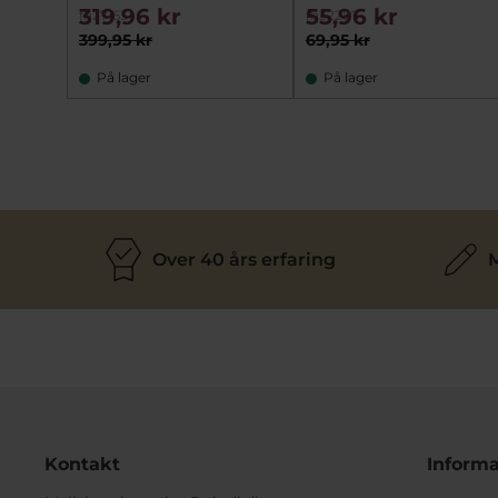
319,96 kr
55,96 kr
fh27163
fh32287
399,95 kr
69,95 kr
På lager
På lager
Over 40 års erfaring
M
Kontakt
Informa