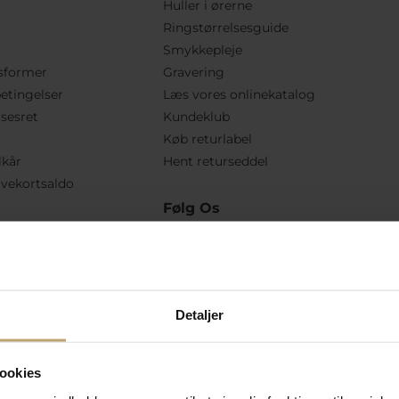
Huller i ørerne
Ringstørrelsesguide
Smykkepleje
sformer
Gravering
etingelser
Læs vores onlinekatalog
lsesret
Kundeklub
Køb returlabel
lkår
Hent returseddel
vekortsaldo
Følg Os
Detaljer
ookies