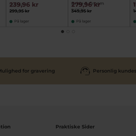
Bride & Groom
239,96 kr
279,96 kr
fh27550
f
fh26135
299,95 kr
349,95 kr
1
På lager
På lager
ulighed for gravering
Personlig kundes
tion
Praktiske Sider