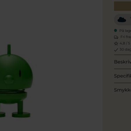
På lag
Fri fr
4,8 / 5
30 dag
Beskri
Specifi
Smykk