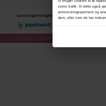
Vi bruger cookies til at tilpas
vores trafik. Vi deler også 
annonceringspartnere og anal
Leveringsmuligheder
dem, eller som de har indsaml
Handelsbetingelser
Co
Copy