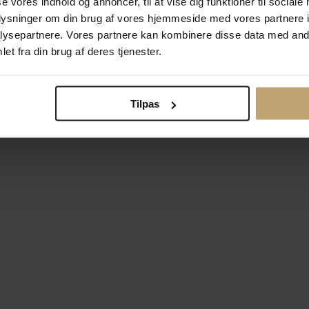
se vores indhold og annoncer, til at vise dig funktioner til sociale
oplysninger om din brug af vores hjemmeside med vores partnere i
ysepartnere. Vores partnere kan kombinere disse data med andr
Betalingsmuligheder
Si
et fra din brug af deres tjenester.
Tilpas
okiepolitik
Ændr cookie-indsti
right © 2026 Pind J. Design Guldsmedie. Alle rettigheder forbeh