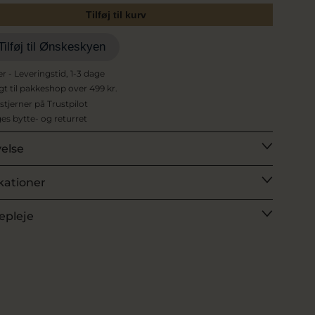
Tilføj til kurv
Tilføj til Ønskeskyen
er - Leveringstid, 1-3 dage
agt til pakkeshop over 499 kr.
 stjerner på Trustpilot
es bytte- og returret
velse
kationer
epleje