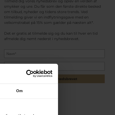
Tilmeld dig vores nyhedsbrev og oplev en verden af
smykker og ure. Du får som den første direkte besked
om tilbud, nyheder og tidens store trends. Ved
tilmelding giver vi en indflytningsgave med en
velkomstrabat på 15% som gælder på næsten alt*.
Det er gratis at tilmelde sig og du kan til hver en tid
afmelde dig nemt nederst i nyhedsbrevet.
Tilmeld mig nyhedsbrevet
Om