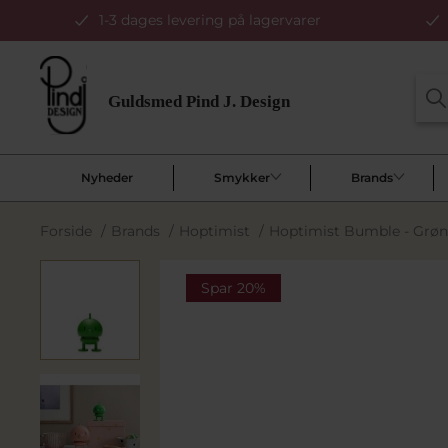
1-3 dages levering på lagervarer
Nyheder
Smykker
Brands
Forside
/
Brands
/
Hoptimist
/
Hoptimist Bumble - Grøn 
Spar 20%