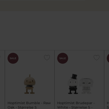
SALE
SALE
Hoptimist Bumble - Raw
Hoptimist Brudepar -
H
Oak - Størrelse S
White - Størrelse S -
S