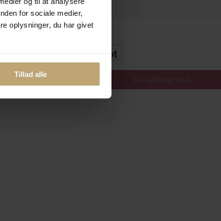
 medier og til at analysere
nden for sociale medier,
e oplysninger, du har givet
kker Og Tryg E-Handel
Tillad alle
llinger
Privatlivspolitik
oldt.