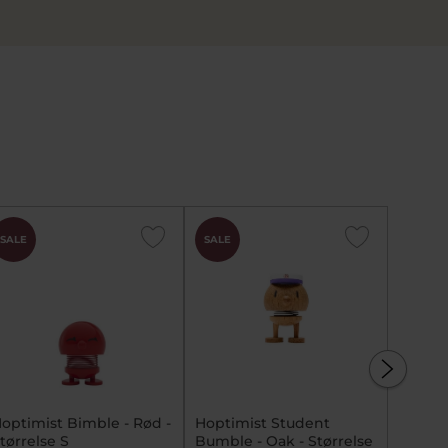
SALE
SALE
SALE
optimist Bimble - Rød -
Hoptimist Student
Hoptim
tørrelse S
Bumble - Oak - Størrelse
Større