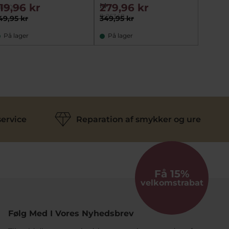
M
119,96 kr
279,96 kr
239,
h26056
fh27161
fh26348
49,95 kr
349,95 kr
299,95
På lager
På lager
På la
ervice
Reparation af smykker og ure
Få 15%
velkomstrabat
Følg Med I Vores Nyhedsbrev