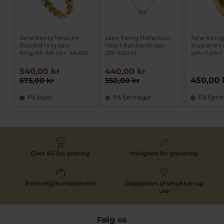
Jane Kønig Medium
Jane Kønig Reflection
Jane Kønig
Braided ring sølv
Heart halskæde sølv
Stud ørerin
forgyldt flet (str. 46-60)
(38-42cm)
sølv (1 stk.)
540,00 kr
440,00 kr
450,00 
675,00 kr
550,00 kr
På lager
På fjernlager
På fjern
Over 40 års erfaring
Mulighed for gravering
Personlig kundeservice
Reparation af smykker og
ure
Følg os