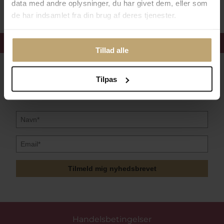
data med andre oplysninger, du har givet dem, eller som
de har indsamlet fra din brug af deres tjenester.
Få 15%
velkomstrabat
Tillad alle
Følg med i vores nyhedsbrev
Tilpas
Læs mere her
Tilmeld mig nyhedsbrevet
Handelsbetingelser