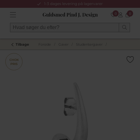
1-3 dages levering på lagervarer
0
0
Tilbage
Forside
/
Gaver
/
Studentergaver
/
CHOK
PRIS