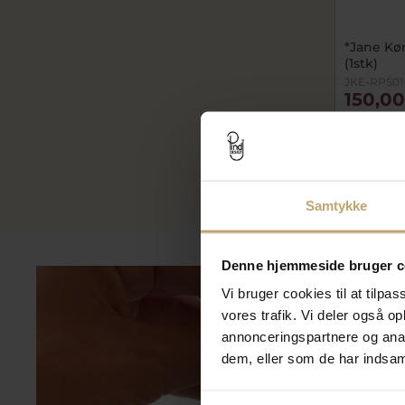
*Jane Kø
(1stk)
JKE-RPS01
150,00
250,00 k
På lager
Samtykke
Denne hjemmeside bruger c
Vi bruger cookies til at tilpas
vores trafik. Vi deler også 
annonceringspartnere og anal
dem, eller som de har indsaml