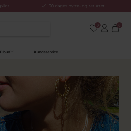
pilot
30 dages bytte- og returret
0
0
Tilbud
Kundeservice