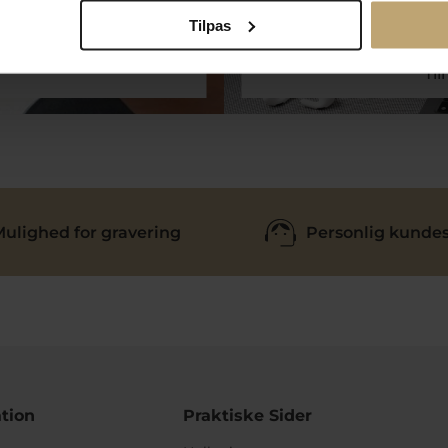
Tilpas
Ti
ulighed for gravering
Personlig kundes
tion
Praktiske Sider