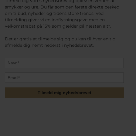
Tilmeld dig vores nyhedsbrev og oplev en verden af
smykker og ure. Du får som den første direkte besked
om tilbud, nyheder og tidens store trends. Ved
tilmelding giver vi en indflytningsgave med en
velkomstrabat på 15% som gælder på næsten alt*.
Det er gratis at tilmelde sig og du kan til hver en tid
afmelde dig nemt nederst i nyhedsbrevet.
Tilmeld mig nyhedsbrevet