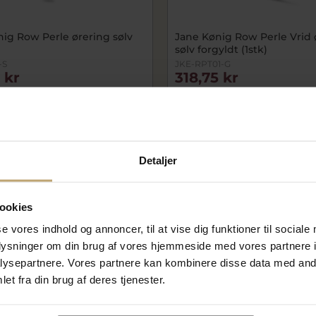
nig Row Perle ørering sølv
Jane Kønig Row Perle Vrid 
sølv forgyldt (1stk)
-S
JKE-RPT01-G
 kr
318,75 kr
r
425,00 kr
På lager
Detaljer
Måske er det her relevant for dig
ookies
se vores indhold og annoncer, til at vise dig funktioner til sociale
oplysninger om din brug af vores hjemmeside med vores partnere i
ysepartnere. Vores partnere kan kombinere disse data med andr
et fra din brug af deres tjenester.