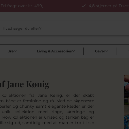
Fri fragt over kr. 499,-
4,8 stjerner på Trust
Ure
Living & Accessories
Gaver
f Jane Kønig
ollektionen fra Jane Kønig, er der skabt
m både er feminine og rå. Med de skønneste
perler og chunky samt elegante kæder er der
unik kollektion med ringe, øreringe og
 Row kollektionen er unisex, og tanken bag er
ille sig ud, samtidig med at man er tro til sin