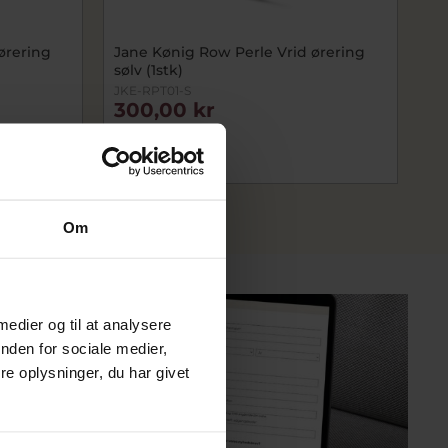
ørering
Jane Kønig Row Perle Vrid ørering
sølv (1stk)
JKE-RPT01-S
300,00 kr
400,00 kr
På fjernlager
Om
?
 medier og til at analysere
nden for sociale medier,
e oplysninger, du har givet