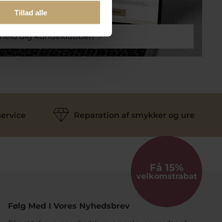
Tillad alle
lmeld dig kundeklubben
ervice
Reparation af smykker og ure
Få 15%
velkomstrabat
Følg Med I Vores Nyhedsbrev