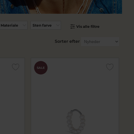
Materiale
Sten farve
Vis alle filtre
Sorter efter
SALE