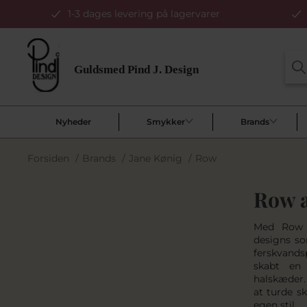
1-3 dages levering på lagervarer
Nyheder
Smykker
Brands
Forsiden
/
Brands
/
Jane Kønig
/
Row
Row a
Med Row k
designs so
ferskvands
skabt en 
halskæder.
at turde sk
egen stil.