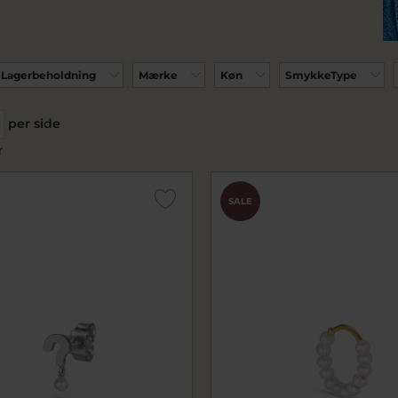
Lagerbeholdning
Mærke
Køn
SmykkeType
per side
r
SALE