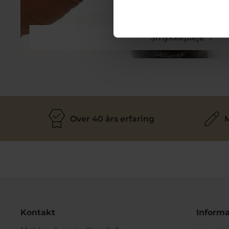
Smykkepleje
Over 40 års erfaring
M
Kontakt
Informa