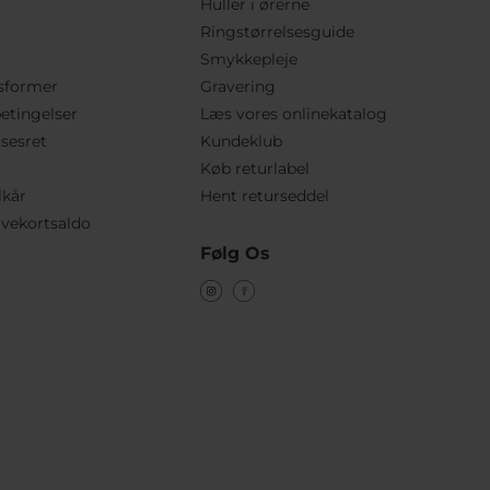
Huller i ørerne
Ringstørrelsesguide
Smykkepleje
sformer
Gravering
etingelser
Læs vores onlinekatalog
lsesret
Kundeklub
Køb returlabel
lkår
Hent returseddel
vekortsaldo
Følg Os