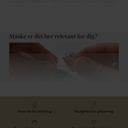
mange kollektioner indenfor armbånd, bliver designet
med deres eget personlige touch. Der bliver hentet
inspiration rundt i verden som skaber en bred vifte af
sammensætninger af store, små, høje, ovale, runde
armbånd. Det store udvalg giver også en vis garanti
for at man finder netop det armbånd der passer til ens
egen stil.
Måske er det her relevant for dig?
Stort udvalg af sølv og forgyldte
armbånd
En af de rigtig fine ting med udvalget af armbånd, er
de oftest bliver præsenteret i både sølv og 18/22 karat
forgyldt. Det gør at finder man et armbånd i forgyldt,
kan armbåndet typisk også findes i sølv. Det giver
også en bredere vifte af muligheder. De fine armbånd
er stilfulde og elegante, om det er sølv eller forgyldt.
Med et miks af zirkonia, krystal sten og
ferskvandsperler har man mange muligheder for at
Smykkepleje
ramme plet.
Over 40 års erfaring
Mulighed for gravering
Indenfor kategorien Julie Sandlau armbånd findes
kollektioner som Classic, Finesse, Primini, Fina, Grace,
Link og andre fine armbånd. Fælles for dem alle er den