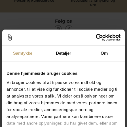
Personlig kundeservice
Reparation af smykker og
høje kvalitet af materiale og den bæredygtige kutur
ure
omkring produktionen af smykker.
Følg os
Udforsk Julie Sandlau armbånd på
tilbud
Du kan løbende holde øje med siden her hvis du er på
udkig efter nedsatte smykker. Som officiel forhandler
Kontakt
af Julie Sandlau smykker, opdaterer vi løbende med
Samtykke
Detaljer
Om
tilbud.
Tilmeld dig kundeklubben
Åbningstider I Butikken
Eksklusivt hos os kan du melde dig ind i vores gratis
kundeklub og spare 12% på alt Julie Sandlau. Det er
Information
Denne hjemmeside bruger cookies
gratis at være medlem og næste gang du handler hos
os får du rabat på dit næste armbånd, om det er sølv
Praktiske Sider
Vi bruger cookies til at tilpasse vores indhold og
eller forgyldt.
annoncer, til at vise dig funktioner til sociale medier og til
at analysere vores trafik. Vi deler også oplysninger om
Leveringsmuligheder
din brug af vores hjemmeside med vores partnere inden
for sociale medier, annonceringspartnere og
analysepartnere. Vores partnere kan kombinere disse
data med andre oplysninger, du har givet dem, eller som
Betalingsmuligheder