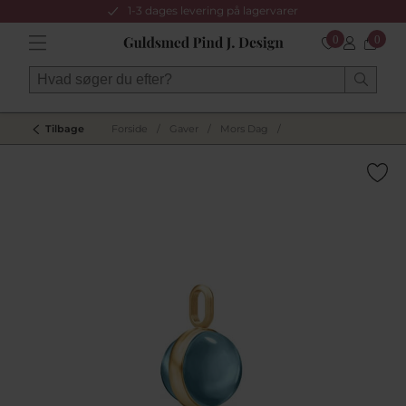
1-3 dages levering på lagervarer
0
0
Tilbage
Forside
/
Gaver
/
Mors Dag
/