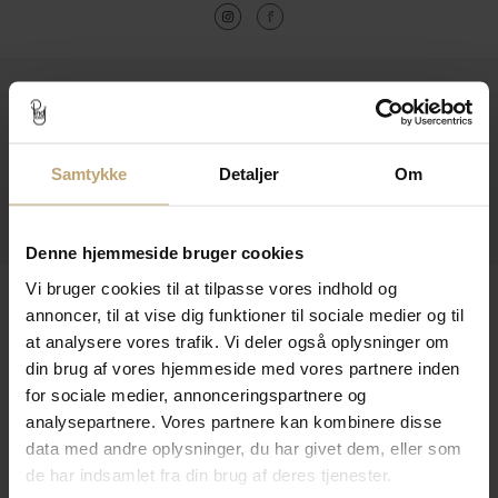
Kontakt
Åbningstider I Butikken
Samtykke
Detaljer
Om
Information
Praktiske Sider
Denne hjemmeside bruger cookies
Vi bruger cookies til at tilpasse vores indhold og
Leveringsmuligheder
annoncer, til at vise dig funktioner til sociale medier og til
at analysere vores trafik. Vi deler også oplysninger om
din brug af vores hjemmeside med vores partnere inden
Betalingsmuligheder
for sociale medier, annonceringspartnere og
analysepartnere. Vores partnere kan kombinere disse
data med andre oplysninger, du har givet dem, eller som
de har indsamlet fra din brug af deres tjenester.
Sikker Og Tryg E-Handel