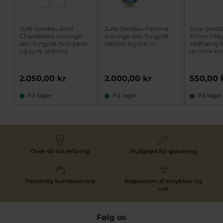
Julie Sandlau Ariel
Julie Sandlau Paloma
Julie Sandl
Chandeliers øreringe
øreringe sølv forgyldt
Prime Milk
sølv forgyldt hvid perle
safirblå krystal cz
vedhæng fo
og synt. zirkonia
m. rosa kry
2.050,00 kr
2.000,00 kr
550,00 
På lager
På lager
På lager
Over 40 års erfaring
Mulighed for gravering
Personlig kundeservice
Reparation af smykker og
ure
Følg os