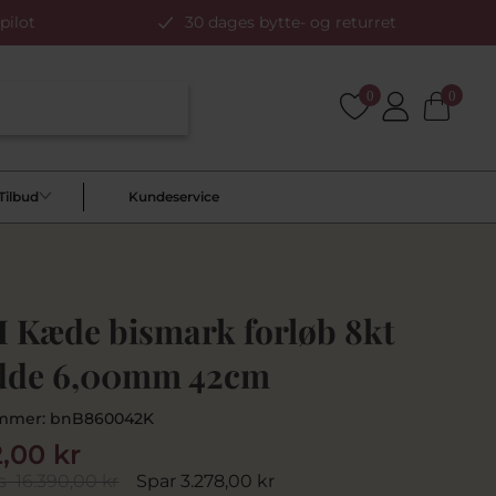
pilot
30 dages bytte- og returret
0
0
Tilbud
Kundeservice
 Kæde bismark forløb 8kt
dde 6,00mm 42cm
mmer:
bnB860042K
2,00 kr
s
16.390,00 kr
Spar 3.278,00 kr