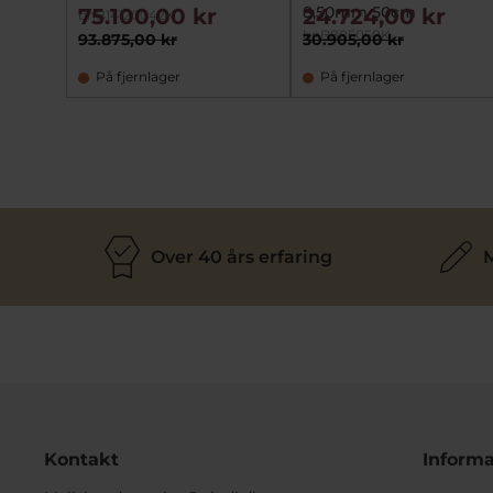
8,50mm 50cm
75.100,00 kr
24.724,00 kr
bnB14120042K
bnB885050K
93.875,00 kr
30.905,00 kr
På fjernlager
På fjernlager
Over 40 års erfaring
M
Kontakt
Informa