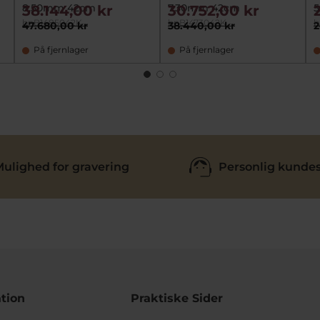
8,50mm 42cm
7,30mm 42cm
38.144,00 kr
30.752,00 kr
bnB1485042K
bnB1473042K
b
47.680,00 kr
38.440,00 kr
2
På fjernlager
På fjernlager
ulighed for gravering
Personlig kundes
tion
Praktiske Sider