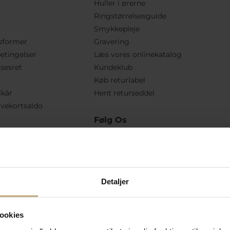
Huller i ørerne
Ringstørrelsesguide
Smykkepleje
sformer
Gravering
etingelser
Læs vores onlinekatalog
lsesret
Kundeklub
Køb returlabel
lkår
Hent returseddel
vekortsaldo
Følg Os
Detaljer
ookies