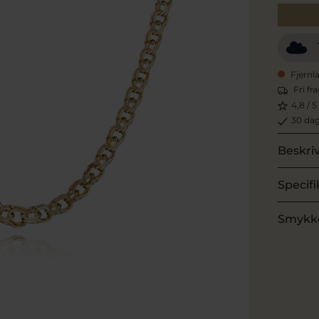
Fjernl
Fri fr
4,8 / 5
30 dag
Beskri
Specifi
Smykk