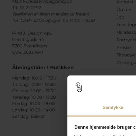
Mail:
kundeservice@pindj.dk
Kontakt
Tlf. 62 21 12 92
Om os
Telefonen er åben mandag til fredag
Job
fra 10:00 - 12:00 og igen fra 14:00 - 16:00
Levering
Handelsb
Pind J. Design ApS
Gerritsgade 44
Fortryde
5700 Svendborg
Presse
CVR. 36937041
Tilbudsvi
Check ga
Åbningstider I Butikken
Mandag: 10:00 - 17:30
Tirsdag: 10:00 - 17:30
Onsdag: 10:00 - 17:30
Torsdag: 10:00 - 17:30
Fredag: 10:00 - 18:00
Samtykke
Lørdag: 10:00 - 14:00
Søndag: Lukket
Denne hjemmeside bruger c