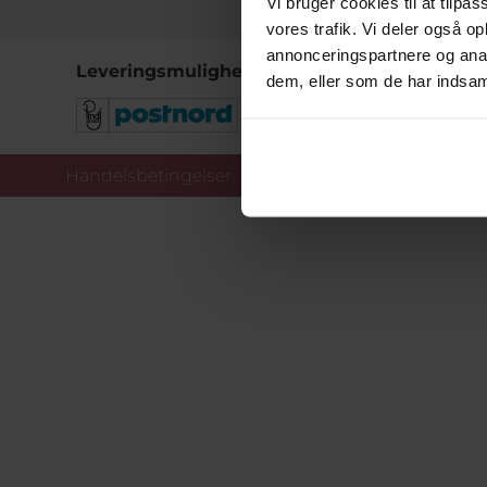
Vi bruger cookies til at tilpas
vores trafik. Vi deler også 
annonceringspartnere og anal
Leveringsmuligheder
dem, eller som de har indsaml
Handelsbetingelser
Co
Copy