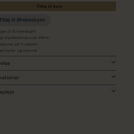
Tilføj til kurv
Tilføj til Ønskeskyen
ager (3-10 hverdage*)
agt til pakkeshop over 499 kr.
 stjerner på Trustpilot
es bytte- og returret
velse
kationer
epleje