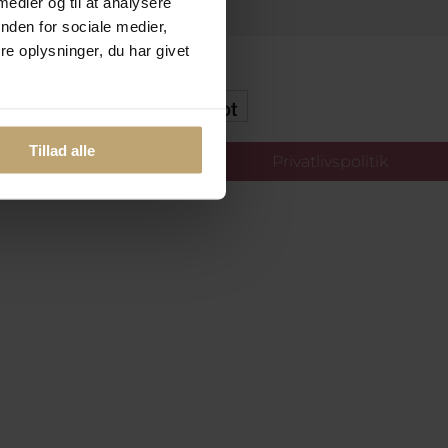
 medier og til at analysere
nden for sociale medier,
e oplysninger, du har givet
kker Og Tryg E-Handel
Tillad alle
llinger
Privatlivspolitik
oldt.