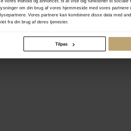
se vores indhold og annoncer, til at vise dig funktioner til sociale
oplysninger om din brug af vores hjemmeside med vores partnere i
ysepartnere. Vores partnere kan kombinere disse data med andr
Betalingsmuligheder
Si
et fra din brug af deres tjenester.
Tilpas
okiepolitik
Ændr cookie-indsti
right © 2026 Pind J. Design Guldsmedie. Alle rettigheder forbeh