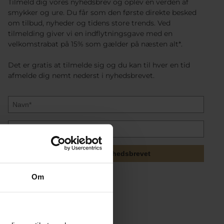
Tilmeld dig vores nyhedsbrev og oplev en verden af
smykker og ure. Du får som den første direkte besked
om tilbud, nyheder og tidens store trends. Ved
tilmelding giver vi en indflytningsgave med en
velkomstrabat på 15% som gælder på næsten alt*.
Det er gratis at tilmelde sig og du kan til hver en tid
afmelde dig nemt nederst i nyhedsbrevet.
Tilmeld mig nyhedsbrevet
Om