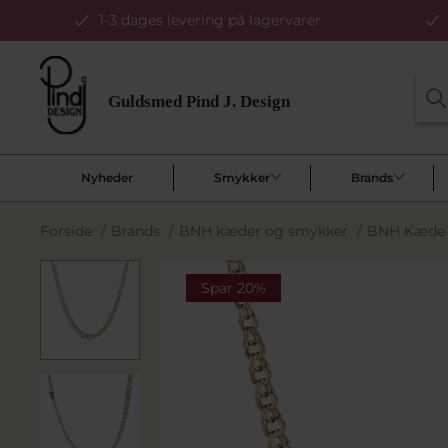
1-3 dages levering på lagervarer
Nyheder
Smykker
Brands
Forside
/
Brands
/
BNH kæder og smykker
/
BNH Kæde 
Spar 20%