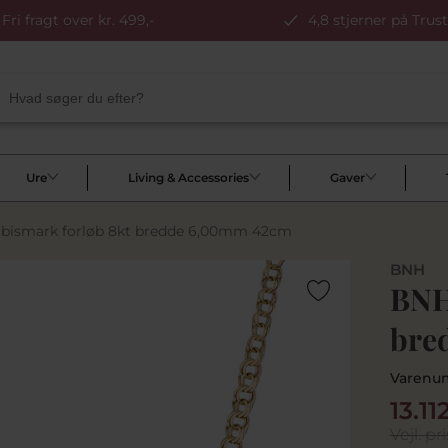
Fri fragt over kr. 499,-
4,8 stjerner på Trust
Ure
Living & Accessories
Gaver
bismark forløb 8kt bredde 6,00mm 42cm
BNH
BNH
bre
Varenu
13.11
Vejl. pri