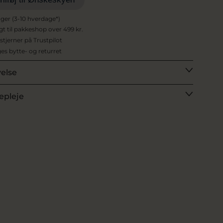
ager (3-10 hverdage*)
agt til pakkeshop over 499 kr.
 stjerner på Trustpilot
es bytte- og returret
velse
epleje