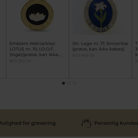
Emblem Matriarklejr
Str. Loge nr. 17, Sinceritas
T
LOTUS nr. 10, I.O.O.F.
(prøve, kan ikke købes)
3
(loge)(prøve, kan ikke
k
800-906-00
købes)
800-923-00
8
ulighed for gravering
Personlig kundes