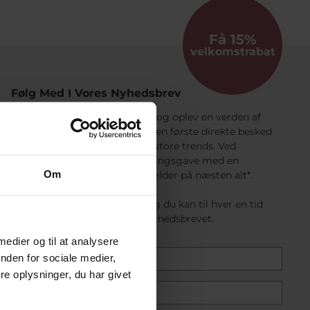
Få 15%
velkomstrabat
Følg Med I Vores Nyhedsbrev
Tilmeld dig vores nyhedsbrev og oplev en verden af
smykker og ure. Du får som den første direkte besked
om tilbud, nyheder og tidens store trends. Ved
tilmelding giver vi en indflytningsgave med en
Om
velkomstrabat på 15% som gælder på næsten alt*.
Det er gratis at tilmelde sig og du kan til hver en tid
afmelde dig nemt nederst i nyhedsbrevet.
 medier og til at analysere
nden for sociale medier,
e oplysninger, du har givet