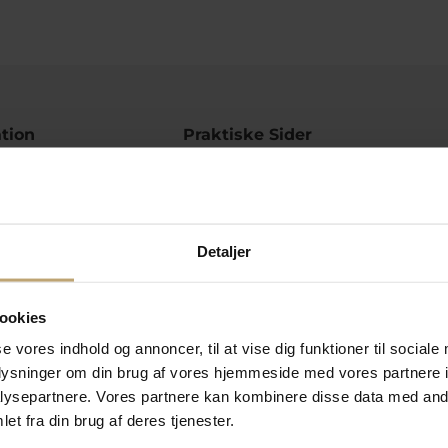
tion
Praktiske Sider
Huller i ørerne
Ringstørrelsesguide
Smykkepleje
sformer
Gravering
Detaljer
etingelser
Læs vores onlinekatalog
lsesret
Kundeklub
ookies
Køb returlabel
lkår
Hent returseddel
se vores indhold og annoncer, til at vise dig funktioner til sociale
vekortsaldo
oplysninger om din brug af vores hjemmeside med vores partnere i
ysepartnere. Vores partnere kan kombinere disse data med andr
Følg Os
et fra din brug af deres tjenester.