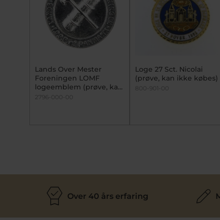
Lands Over Mester
Loge 27 Sct. Nicolai
Foreningen LOMF
(prøve, kan ikke købes)
logeemblem (prøve, kan
800-901-00
ikke købes)
2796-000-00
Over 40 års erfaring
M