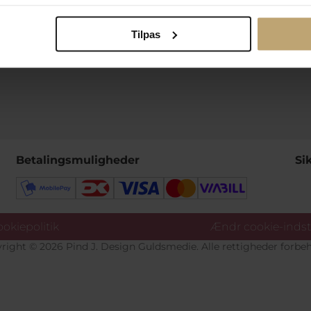
Tilpas
Betalingsmuligheder
Si
okiepolitik
Ændr cookie-indsti
right © 2026 Pind J. Design Guldsmedie. Alle rettigheder forbeh