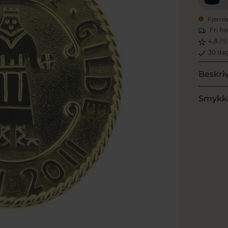
Fjernl
Fri fr
4,8 / 5
30 dag
Beskri
Smykk