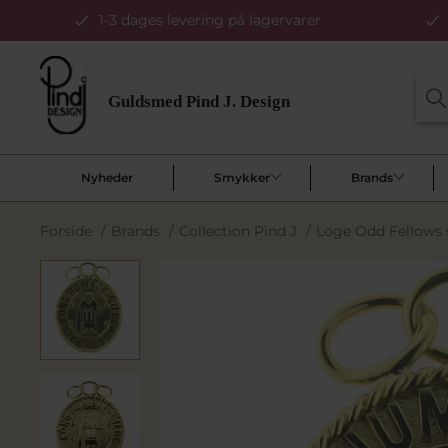
1-3 dages levering på lagervarer
Nyheder
Smykker
Brands
Forside
/
Brands
/
Collection Pind J
/
Loge Odd Fellows