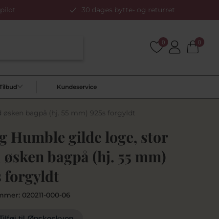
pilot
30 dages bytte- og returret
0
0
Tilbud
Kundeservice
 øsken bagpå (hj. 55 mm) 925s forgyldt
 Humble gilde loge, stor
 øsken bagpå (hj. 55 mm)
 forgyldt
mmer:
020211-000-06
Tilføj til Ønskeskyen