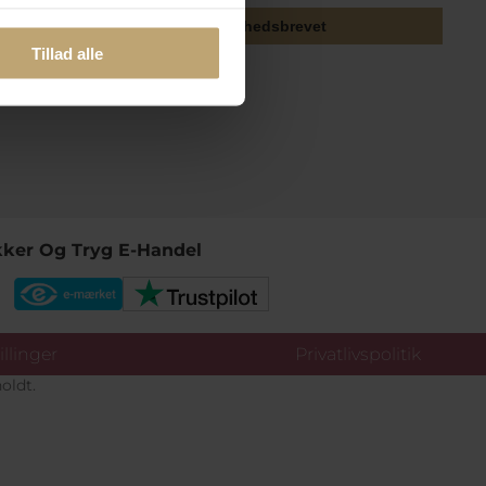
Tilmeld mig nyhedsbrevet
Tillad alle
kker Og Tryg E-Handel
llinger
Privatlivspolitik
oldt.