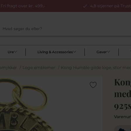
Fri fragt over kr. 499,-
4,8 stjerner på Trust
Ure
Living & Accessories
Gaver
 smykker
/
Loge emblemer
/
Kong Humble gilde loge, stor med
Kong
med
925s
Varenu