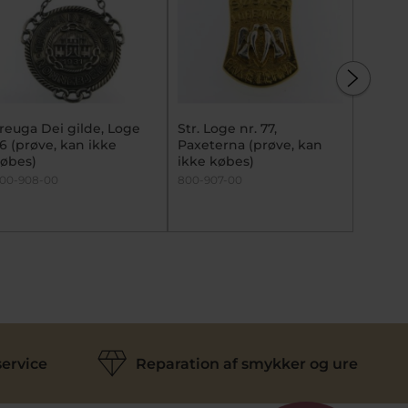
reuga Dei gilde, Loge
Str. Loge nr. 77,
Lejr nr
6 (prøve, kan ikke
Paxeterna (prøve, kan
kan ik
øbes)
ikke købes)
800-918
00-908-00
800-907-00
ervice
Reparation af smykker og ure