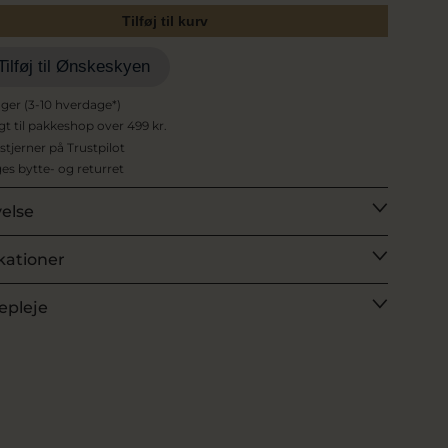
Tilføj til kurv
Tilføj til Ønskeskyen
ager (3-10 hverdage*)
agt til pakkeshop over 499 kr.
 stjerner på Trustpilot
es bytte- og returret
velse
kationer
epleje