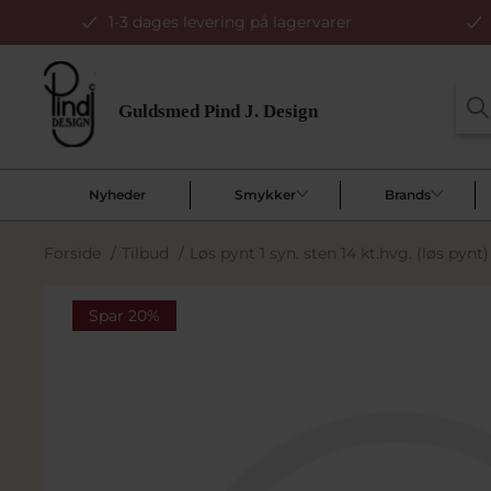
1-3 dages levering på lagervarer
Nyheder
Smykker
Brands
Forside
/
Tilbud
/
Løs pynt 1 syn. sten 14 kt.hvg. (løs pynt)
Spar 20%