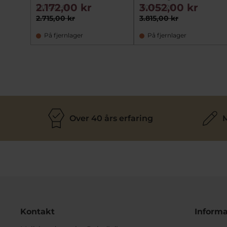
2.172,00 kr
3.052,00 kr
120-002-08
120-002-20
2.715,00 kr
3.815,00 kr
På fjernlager
På fjernlager
Over 40 års erfaring
M
Kontakt
Informa