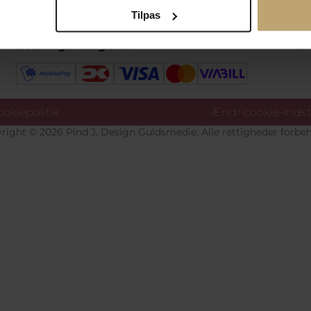
Tilpas
Betalingsmuligheder
Si
okiepolitik
Ændr cookie-indsti
right © 2026 Pind J. Design Guldsmedie. Alle rettigheder forbeh