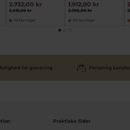
2.732,00 kr
1.912,00 kr
120-002-14
120-000-08
1
3.415,00 kr
2.390,00 kr
3
På fjernlager
På fjernlager
ulighed for gravering
Personlig kundes
tion
Praktiske Sider