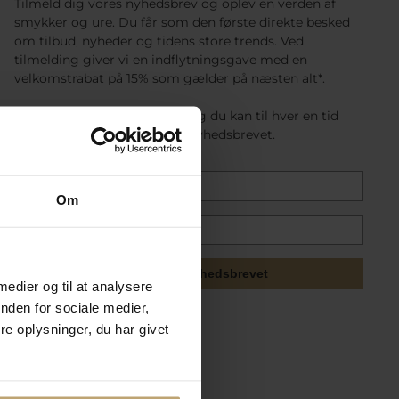
Tilmeld dig vores nyhedsbrev og oplev en verden af
smykker og ure. Du får som den første direkte besked
om tilbud, nyheder og tidens store trends. Ved
tilmelding giver vi en indflytningsgave med en
velkomstrabat på 15% som gælder på næsten alt*.
Det er gratis at tilmelde sig og du kan til hver en tid
afmelde dig nemt nederst i nyhedsbrevet.
Om
Tilmeld mig nyhedsbrevet
 medier og til at analysere
nden for sociale medier,
e oplysninger, du har givet