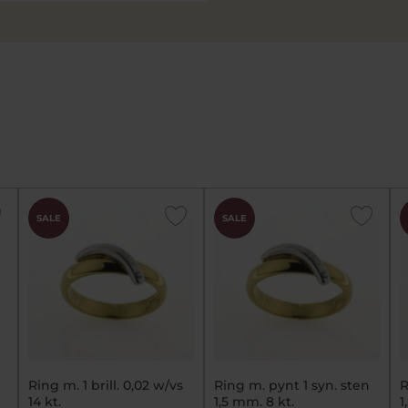
SALE
SALE
Ring m. 1 brill. 0,02 w/vs
Ring m. pynt 1 syn. sten
R
14 kt.
1,5 mm. 8 kt.
1