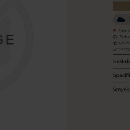
Fjernl
Fri fr
4,8 / 5
30 dag
Beskri
Specifi
Smykk