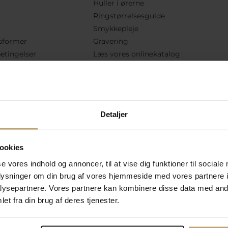
Huller i ørerne
Ringstørrelsesguide
Smykkepleje
sformer
Gravering
etingelser
Læs vores onlinekatalog
lsesret
Kundeklub
Køb returlabel
lkår
Hent returseddel
vekortsaldo
Detaljer
Følg Os
ookies
se vores indhold og annoncer, til at vise dig funktioner til sociale
oplysninger om din brug af vores hjemmeside med vores partnere i
ysepartnere. Vores partnere kan kombinere disse data med andr
et fra din brug af deres tjenester.