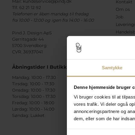
Mail:
kundeservice@pindj.dk
Kontakt
Tlf. 62 21 12 92
Om os
Telefonen er åben mandag til fredag
Job
fra 10:00 - 12:00 og igen fra 14:00 - 16:00
Levering
Handelsb
Pind J. Design ApS
Gerritsgade 44
Fortryde
5700 Svendborg
Presse
CVR. 36937041
Tilbudsvi
Check ga
Åbningstider I Butikken
Samtykke
Mandag: 10:00 - 17:30
Tirsdag: 10:00 - 17:30
Denne hjemmeside bruger c
Onsdag: 10:00 - 17:30
Torsdag: 10:00 - 17:30
Vi bruger cookies til at tilpas
Fredag: 10:00 - 18:00
vores trafik. Vi deler også 
Lørdag: 10:00 - 14:00
annonceringspartnere og anal
Søndag: Lukket
dem, eller som de har indsaml