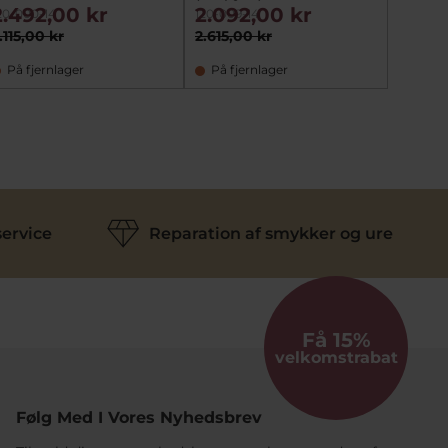
2.492,00 kr
2.092,00 kr
3.84
20-000-14
120-009-14
120-006
.115,00 kr
2.615,00 kr
4.800,
På fjernlager
På fjernlager
På fj
ervice
Reparation af smykker og ure
Få 15%
velkomstrabat
Følg Med I Vores Nyhedsbrev