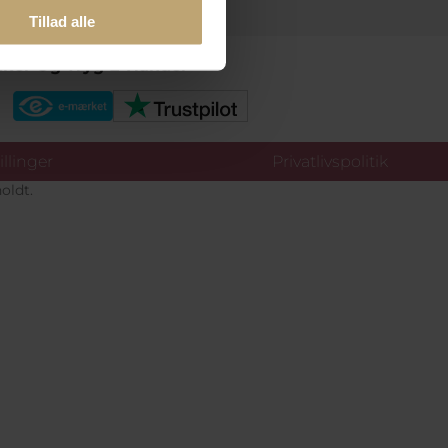
Tillad alle
kker Og Tryg E-Handel
llinger
Privatlivspolitik
oldt.