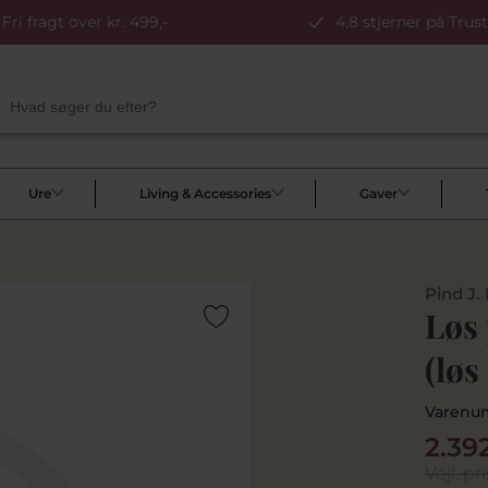
Fri fragt over kr. 499,-
4,8 stjerner på Trust
Ure
Living & Accessories
Gaver
Pind J.
Løs 
(løs
Varenu
2.39
Vejl. pri