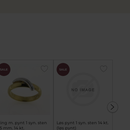
SALE
SALE
SALE
ing m. pynt 1 syn. sten
Løs pynt 1 syn. sten 14 kt.
Ring 3 brill. 
,5 mm. 14 kt.
(løs pynt)
kt.