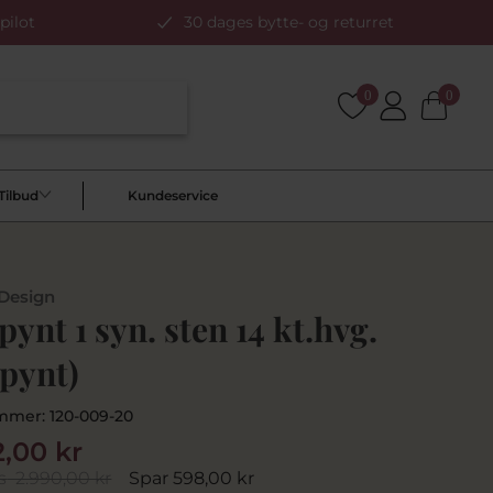
pilot
30 dages bytte- og returret
0
0
Tilbud
Kundeservice
 Design
pynt 1 syn. sten 14 kt.hvg.
 pynt)
mmer:
120-009-20
2,00 kr
s
2.990,00 kr
Spar 598,00 kr