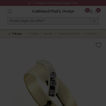
1-3 dages levering på lagervarer
0
0
Tilbage
Forside
/
Brands
/
Collection Pind J
/
Smykke af gam