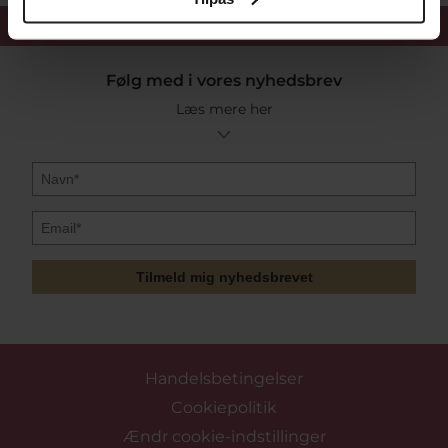
Få 15%
velkomstrabat
Følg med i vores nyhedsbrev
Læs mere her
Tilmeld mig nyhedsbrevet
Handelsbetingelser
Cookiepolitik
Ændr cookie-indstillinger