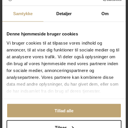
Kontakt
Samtykke
Detaljer
Om
Åbningstider I Butikken
Information
Denne hjemmeside bruger cookies
Praktiske Sider
Vi bruger cookies til at tilpasse vores indhold og
annoncer, til at vise dig funktioner til sociale medier og til
at analysere vores trafik. Vi deler også oplysninger om
Leveringsmuligheder
din brug af vores hjemmeside med vores partnere inden
for sociale medier, annonceringspartnere og
analysepartnere. Vores partnere kan kombinere disse
Betalingsmuligheder
data med andre oplysninger, du har givet dem, eller som
de har indsamlet fra din brug af deres tjenester.
Sikker Og Tryg E-Handel
Tillad alle
Tilpas