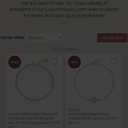
Her på siden finder du vores udvalg af
armbånd Lund Copenhagen, som især er kendt
for deres ikoniske og nyfortolkende
margueritsmykker.
Gå på opdagelse i vores sortiment og find
det perfekte armbånd, der fuldender dit look.
Sorter efter
Vis alle filtre
Husk, vi tilbyder gratis fragt ved køb over 499 kr.
18 produkter
SALE
SALE
Nyhed
Lund Copenhagen Marguerit
Lund Copenhagen Kors
armbånd 4x5mm forgyldt
armbånd 8 kt. guld m. cz (16-
sølv m. ferskvandsperler (17-19
18 cm)
cm)