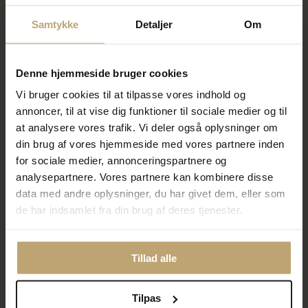
Samtykke
Detaljer
Om
SALE
SALE
Denne hjemmeside bruger cookies
Vi bruger cookies til at tilpasse vores indhold og
annoncer, til at vise dig funktioner til sociale medier og til
at analysere vores trafik. Vi deler også oplysninger om
din brug af vores hjemmeside med vores partnere inden
Lund Copenhagen Marguerit
Lund Copenhagen Marguerit
for sociale medier, annonceringspartnere og
armbånd 9 mm sølv (17-19
armbånd 1 stk. 7,5 mm + 2 stk.
cm)
5 mm forgyldt sølv (17-19 cm)
analysepartnere. Vores partnere kan kombinere disse
716,00 kr
1.520,00 kr
data med andre oplysninger, du har givet dem, eller som
895,00 kr
1.900,00 kr
de har indsamlet fra din brug af deres tjenester.
På lager
På lager
Tillad alle
SALE
SALE
Tilpas