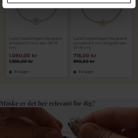
Lund Copenhagen Marguerit
Lund Copenhagen Marguerit
armbånd 11 mm sølv (16-19
armbånd 9 mm forgyldt sølv
cm)
(17-19 cm)
1.080,00 kr
716,00 kr
1.350,00 kr
895,00 kr
På lager
På lager
Måske er det her relevant for dig?