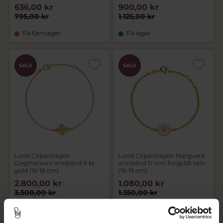
636,00 kr
900,00 kr
795,00 kr
1.125,00 kr
På fjernlager
På lager
SALE
SALE
Lund Copenhagen
Lund Copenhagen Marguerit
Dagmarkors armbånd 8 kt.
armbånd 11 mm forgyldt sølv
guld (16-18 cm)
(16-19 cm)
2.800,00 kr
1.080,00 kr
3.500,00 kr
1.350,00 kr
På lager
På lager