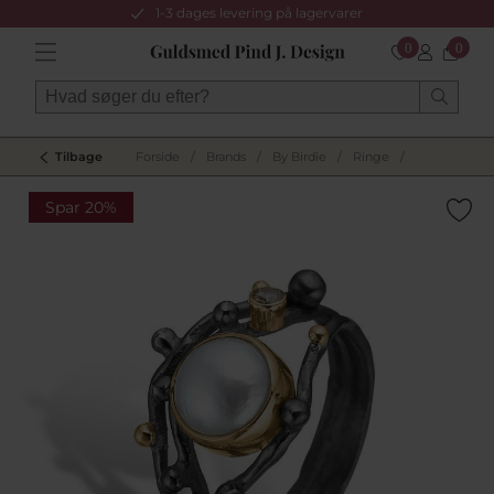
1-3 dages levering på lagervarer
0
0
Tilbage
Forside
/
Brands
/
By Birdie
/
Ringe
/
Spar 20%