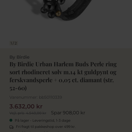
1
/
2
By Birdie
By Birdie Urban Harlem Buds Perle ring
sort rhodineret sølv m.14 kt guldpynt og
ferskvandsperle + 0,05 ct. diamant (str.
52-60)
Varenummer:
bb50110339
3.632,00 kr
Spar 908,00 kr
Vejl. pris
4.540,00 kr
På lager - Leveringstid, 1-3 dage
Fri fragt til pakkeshop over 499 kr.