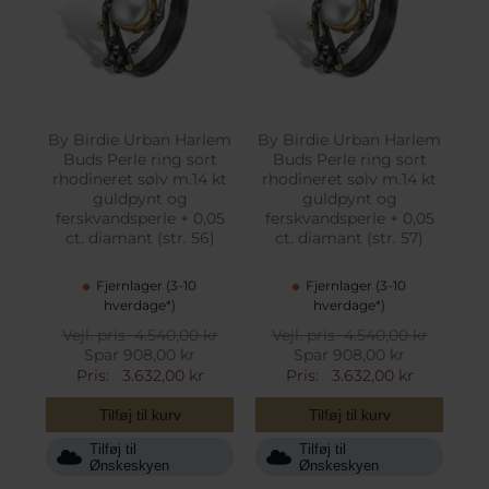
By Birdie Urban Harlem
By Birdie Urban Harlem
Buds Perle ring sort
Buds Perle ring sort
rhodineret sølv m.14 kt
rhodineret sølv m.14 kt
guldpynt og
guldpynt og
ferskvandsperle + 0,05
ferskvandsperle + 0,05
ct. diamant (str. 56)
ct. diamant (str. 57)
Fjernlager (3-10
Fjernlager (3-10
hverdage*)
hverdage*)
Vejl. pris
4.540,00 kr
Vejl. pris
4.540,00 kr
Spar 908,00 kr
Spar 908,00 kr
Pris:
3.632,00 kr
Pris:
3.632,00 kr
Tilføj til kurv
Tilføj til kurv
Tilføj til
Tilføj til
Ønskeskyen
Ønskeskyen