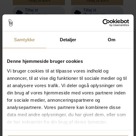
Tilføj til kurv
Tilføj til kurv
Tilføj til
Tilføj til
Ønskeskyen
Ønskeskyen
Samtykke
Detaljer
Om
Denne hjemmeside bruger cookies
Vi bruger cookies til at tilpasse vores indhold og
annoncer, til at vise dig funktioner til sociale medier og til
By Birdie Urban Harlem
at analysere vores trafik. Vi deler også oplysninger om
Buds Perle ring sort
rhodineret sølv m.14 kt
din brug af vores hjemmeside med vores partnere inden
guldpynt og
for sociale medier, annonceringspartnere og
ferskvandsperle + 0,05
analysepartnere. Vores partnere kan kombinere disse
ct. diamant (str. 60)
data med andre oplysninger, du har givet dem, eller som
de har indsamlet fra din brug af deres tjenester.
Fjernlager (3-10
hverdage*)
Vejl. pris
4.540,00 kr