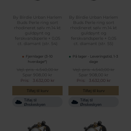
By Birdie Urban Harlem
By Birdie Urban Harlem
Buds Perle ring sort
Buds Perle ring sort
rhodineret sølv m.14 kt
rhodineret sølv m.14 kt
guldpynt og
guldpynt og
ferskvandsperle + 0,05
ferskvandsperle + 0,05
ct. diamant (str. 54)
ct. diamant (str. 55)
Fjernlager (3-10
På lager - Leveringstid, 1-3
hverdage*)
dage
Vejl. pris
4.540,00 kr
Vejl. pris
4.540,00 kr
Spar 908,00 kr
Spar 908,00 kr
Pris:
3.632,00 kr
Pris:
3.632,00 kr
Tilføj til kurv
Tilføj til kurv
Tilføj til
Tilføj til
Ønskeskyen
Ønskeskyen