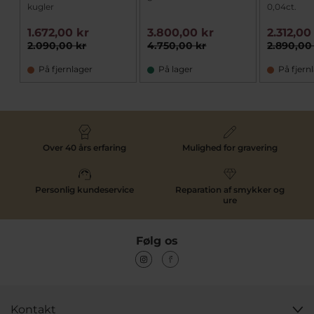
kugler
0,04ct.
1.672,00 kr
3.800,00 kr
2.312,00
2.090,00 kr
4.750,00 kr
2.890,00
På fjernlager
På lager
På fjern
Over 40 års erfaring
Mulighed for gravering
Personlig kundeservice
Reparation af smykker og
ure
Følg os
Kontakt