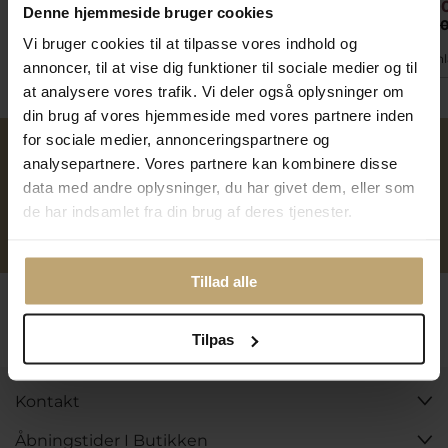
8.796,0
Denne hjemmeside bruger cookies
26.850,00 kr
12.800,00 kr
10.995,00
Vi bruger cookies til at tilpasse vores indhold og
På fjernlager
På fjernlager
På fjern
annoncer, til at vise dig funktioner til sociale medier og til
at analysere vores trafik. Vi deler også oplysninger om
din brug af vores hjemmeside med vores partnere inden
for sociale medier, annonceringspartnere og
analysepartnere. Vores partnere kan kombinere disse
Over 40 års erfaring
Mulighed for gravering
data med andre oplysninger, du har givet dem, eller som
de har indsamlet fra din brug af deres tjenester.
Personlig kundeservice
Reparation af smykker og
ure
Tillad alle
Følg os
Tilpas
Kontakt
Åbningstider I Butikken