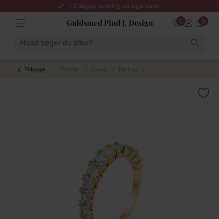
1-3 dages levering på lagervarer
0
0
Tilbage
Forside
/
Gaver
/
Bryllup
/