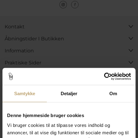
Kontakt
Åbningstider I Butikken
Information
Praktiske Sider
Leveringsmuligheder
Samtykke
Detaljer
Om
Betalingsmuligheder
Denne hjemmeside bruger cookies
Vi bruger cookies til at tilpasse vores indhold og
annoncer, til at vise dig funktioner til sociale medier og til
Sikker Og Tryg E-Handel