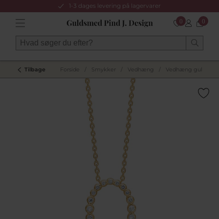
1-3 dages levering på lagervarer
0
0
Tilbage
Forside
/
Smykker
/
Vedhæng
/
Vedhæng guld med