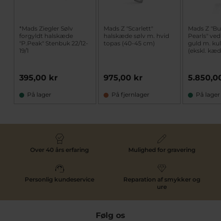
*Mads Ziegler Sølv
Mads Z "Scarlett"
Mads Z "Bu
forgyldt halskæde
halskæde sølv m. hvid
Pearls" ve
"P.Peak" Stenbuk 22/12-
topas (40-45 cm)
guld m. kul
19/1
(ekskl. kæd
395,00 kr
975,00 kr
5.850,0
På lager
På fjernlager
På lager
Over 40 års erfaring
Mulighed for gravering
Personlig kundeservice
Reparation af smykker og
ure
Følg os