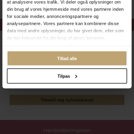
at analysere vores trafik. Vi deler også oplysninger om
din brug af vores hjemmeside med vores partnere inden
for sociale medier, annonceringspartnere og
analysepartnere. Vores partnere kan kombinere disse
Få 15%
velkomstrabat
data med andre oplysninger, du har givet dem, eller som
de har indsamlet fra din brug af deres tjenester.
Følg med i vores nyhedsbrev
Læs mere her
Tillad alle
Tilpas
Tilmeld mig nyhedsbrevet
Handelsbetingelser