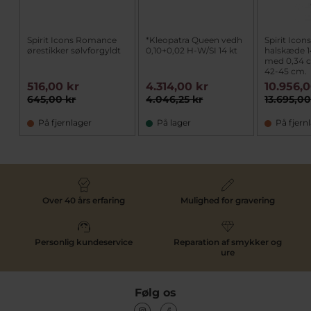
Spirit Icons Romance
*Kleopatra Queen vedh
Spirit Icon
ørestikker sølvforgyldt
0,10+0,02 H-W/SI 14 kt
halskæde 1
med 0,34 c
42-45 cm.
516,00 kr
4.314,00 kr
10.956,
645,00 kr
4.046,25 kr
13.695,00
På fjernlager
På lager
På fjern
Over 40 års erfaring
Mulighed for gravering
Personlig kundeservice
Reparation af smykker og
ure
Følg os