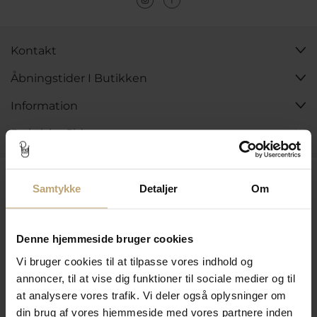
Kontakt
Åbningstider I Butikken
Information
Praktiske Sider
Leveringsmuligheder
Samtykke
Detaljer
Om
Betalingsmuligheder
Denne hjemmeside bruger cookies
Vi bruger cookies til at tilpasse vores indhold og
annoncer, til at vise dig funktioner til sociale medier og til
at analysere vores trafik. Vi deler også oplysninger om
Sikker Og Tryg E-Handel
din brug af vores hjemmeside med vores partnere inden