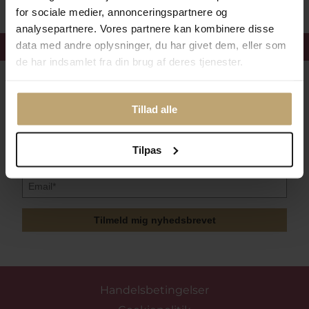
for sociale medier, annonceringspartnere og
analysepartnere. Vores partnere kan kombinere disse
Få 15%
velkomstrabat
data med andre oplysninger, du har givet dem, eller som
de har indsamlet fra din brug af deres tjenester.
Følg med i vores nyhedsbrev
Læs mere her
Tillad alle
Tilpas
Tilmeld mig nyhedsbrevet
Handelsbetingelser