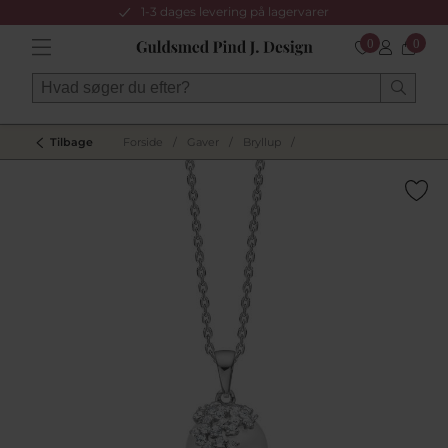
1-3 dages levering på lagervarer
0
0
Tilbage
Forside
/
Gaver
/
Bryllup
/