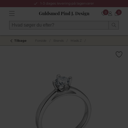
1-3 dages levering på lagervarer
0
0
Tilbage
Forside
/
Brands
/
Mads Z
/