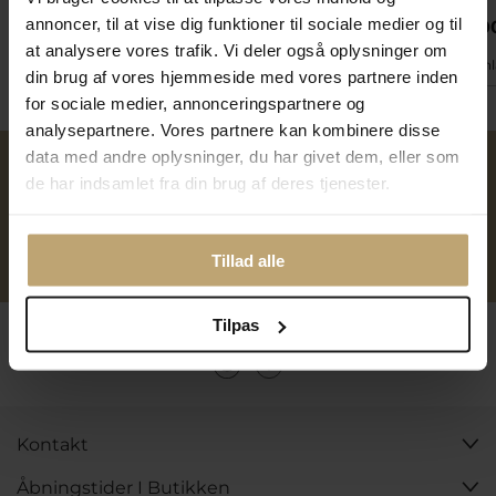
399,20 kr
13.020,00 kr
annoncer, til at vise dig funktioner til sociale medier og til
11.950,0
374,25 kr
16.275,00 kr
at analysere vores trafik. Vi deler også oplysninger om
På fjernlager
På lager
På fjern
din brug af vores hjemmeside med vores partnere inden
for sociale medier, annonceringspartnere og
analysepartnere. Vores partnere kan kombinere disse
data med andre oplysninger, du har givet dem, eller som
de har indsamlet fra din brug af deres tjenester.
Over 40 års erfaring
Mulighed for gravering
Personlig kundeservice
Reparation af smykker og
Tillad alle
ure
Tilpas
Følg os
Kontakt
Åbningstider I Butikken