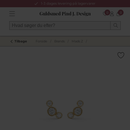
1-3 dages levering på lagervarer
0
0
Tilbage
Forside
/
Brands
/
Mads Z
/