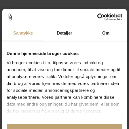
Kontakt
Åbningstider I Butikken
Samtykke
Detaljer
Om
Information
Praktiske Sider
Denne hjemmeside bruger cookies
Vi bruger cookies til at tilpasse vores indhold og
Leveringsmuligheder
annoncer, til at vise dig funktioner til sociale medier og til
at analysere vores trafik. Vi deler også oplysninger om
din brug af vores hjemmeside med vores partnere inden
for sociale medier, annonceringspartnere og
Betalingsmuligheder
analysepartnere. Vores partnere kan kombinere disse
data med andre oplysninger, du har givet dem, eller som
de har indsamlet fra din brug af deres tjenester.
Sikker Og Tryg E-Handel