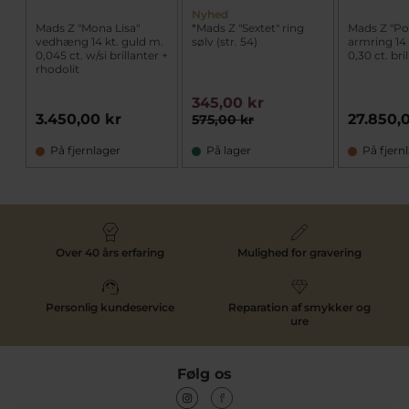
Nyhed
Mads Z "Mona Lisa"
*Mads Z "Sextet" ring
Mads Z "Po
vedhæng 14 kt. guld m.
sølv (str. 54)
armring 14 
0,045 ct. w/si brillanter +
0,30 ct. bri
rhodolit
345,00 kr
3.450,00 kr
27.850,
575,00 kr
På fjernlager
På lager
På fjern
Over 40 års erfaring
Mulighed for gravering
Personlig kundeservice
Reparation af smykker og
ure
Følg os