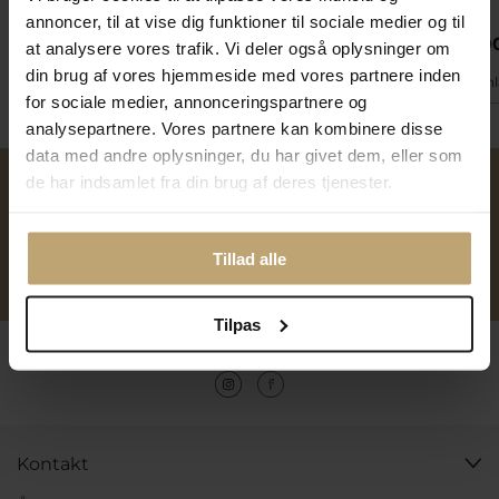
annoncer, til at vise dig funktioner til sociale medier og til
15.480,00 kr
35.996,00 kr
4.950,0
19.350,00 kr
44.995,00 kr
at analysere vores trafik. Vi deler også oplysninger om
din brug af vores hjemmeside med vores partnere inden
På fjernlager
På fjernlager
På fjern
for sociale medier, annonceringspartnere og
analysepartnere. Vores partnere kan kombinere disse
data med andre oplysninger, du har givet dem, eller som
de har indsamlet fra din brug af deres tjenester.
Over 40 års erfaring
Mulighed for gravering
Tillad alle
Personlig kundeservice
Reparation af smykker og
ure
Tilpas
Følg os
Kontakt