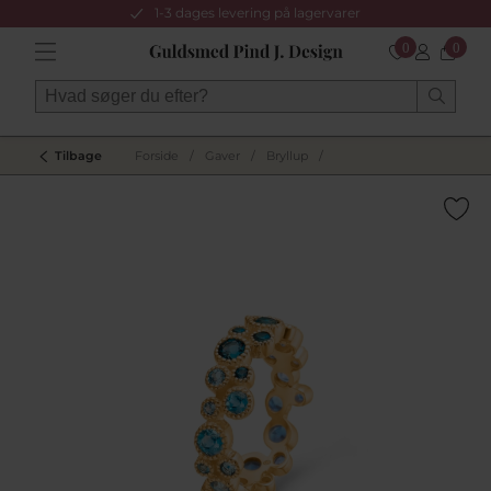
1-3 dages levering på lagervarer
0
0
Tilbage
Forside
/
Gaver
/
Bryllup
/