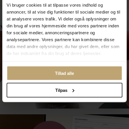
Vi bruger cookies til at tilpasse vores indhold og
annoncer, til at vise dig funktioner til sociale medier og til
at analysere vores trafik. Vi deler også oplysninger om
Måske er det her relevant for dig?
din brug af vores hjemmeside med vores partnere inden
for sociale medier, annonceringspartnere og
analysepartnere. Vores partnere kan kombinere disse
data med andre oplysninger, du har givet dem, eller som
de har indsamlet fra din brug af deres tjenester.
Tillad alle
Tilpas
Smykkepleje