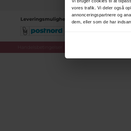
Vi bruger cookies til at tilpas
vores trafik. Vi deler også 
annonceringspartnere og anal
Leveringsmuligheder
dem, eller som de har indsaml
Handelsbetingelser
Co
Copy