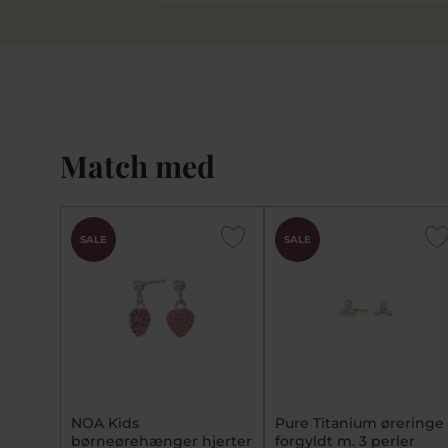
Match med
SALE
SALE
NOA Kids
Pure Titanium øreringe
børneørehænger hjerter
forgyldt m. 3 perler