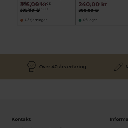
sølv m. pink cz
316,00 kr
240,00 kr
na30150083800
na30250260900
395,00 kr
300,00 kr
På fjernlager
På lager
Over 40 års erfaring
M
Kontakt
Informa