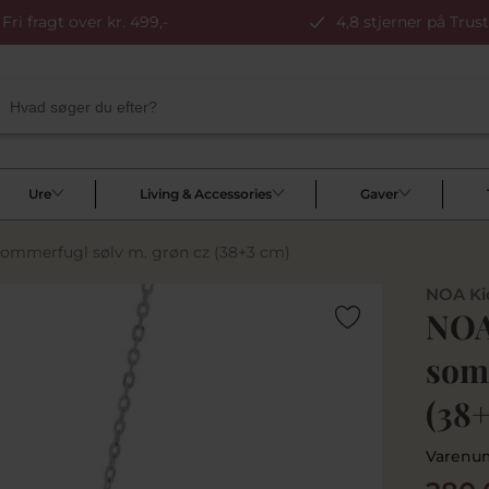
Fri fragt over kr. 499,-
4,8 stjerner på Trust
Ure
Living & Accessories
Gaver
ommerfugl sølv m. grøn cz (38+3 cm)
NOA Ki
NOA
som
(38
Varenu