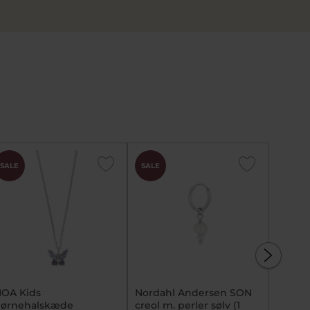
SALE
SALE
SALE
OA Kids
Nordahl Andersen SON
Pure T
ørnehalskæde
creol m. perler sølv (1
forgyl