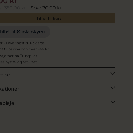
00 kr
s
350,00 kr
Spar 70,00 kr
Tilføj til kurv
Tilføj til Ønskeskyen
er - Leveringstid, 1-3 dage
agt til pakkeshop over 499 kr.
 stjerner på Trustpilot
es bytte- og returret
velse
kationer
epleje