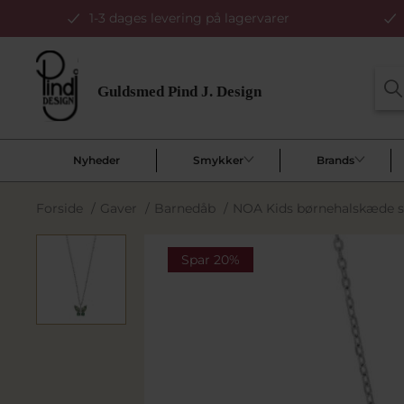
1-3 dages levering på lagervarer
Nyheder
Smykker
Brands
Forside
/
Gaver
/
Barnedåb
/
NOA Kids børnehalskæde s
Spar 20%