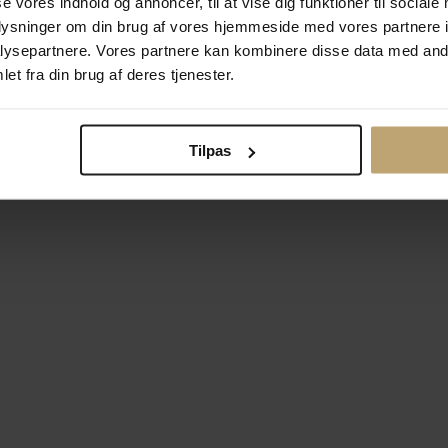
se vores indhold og annoncer, til at vise dig funktioner til sociale
oplysninger om din brug af vores hjemmeside med vores partnere i
ysepartnere. Vores partnere kan kombinere disse data med andr
Betalingsmuligheder
Si
et fra din brug af deres tjenester.
Tilpas
okiepolitik
Ændr cookie-indsti
right © 2026 Pind J. Design Guldsmedie. Alle rettigheder forbeh