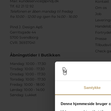
Mail:
kundeservice@pindj.dk
Kontakt
Tlf. 62 21 12 92
Om os
Telefonen er åben mandag til fredag
Job
fra 10:00 - 12:00 og igen fra 14:00 - 16:00
Levering
Handelsb
Pind J. Design ApS
Gerritsgade 44
Fortryde
5700 Svendborg
Presse
CVR. 36937041
Tilbudsvi
Check ga
Åbningstider I Butikken
Mandag: 10:00 - 17:30
Tirsdag: 10:00 - 17:30
Onsdag: 10:00 - 17:30
Torsdag: 10:00 - 17:30
Fredag: 10:00 - 18:00
Samtykke
Lørdag: 10:00 - 14:00
Søndag: Lukket
Denne hjemmeside bruger c