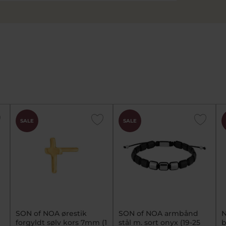
SALE
SALE
SON of NOA ørestik
SON of NOA armbånd
N
forgyldt sølv kors 7mm (1
stål m. sort onyx (19-25
b