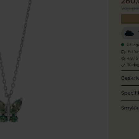
280,
Vejl. pri
På lag
Fri fr
4,8 / 5
30 dag
Beskri
Specifi
Smykk