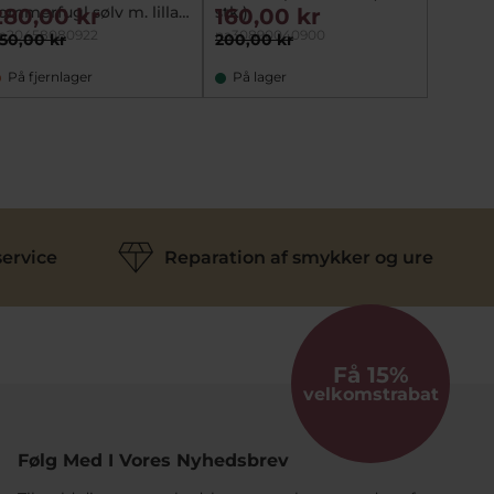
ommerfugl sølv m. lilla
stk.)
cz
280,00 kr
160,00 kr
280,
z (38+3 cm)
a20458080922
na30890040900
na3015
50,00 kr
200,00 kr
350,00
På fjernlager
På lager
På la
ervice
Reparation af smykker og ure
Få 15%
velkomstrabat
Følg Med I Vores Nyhedsbrev