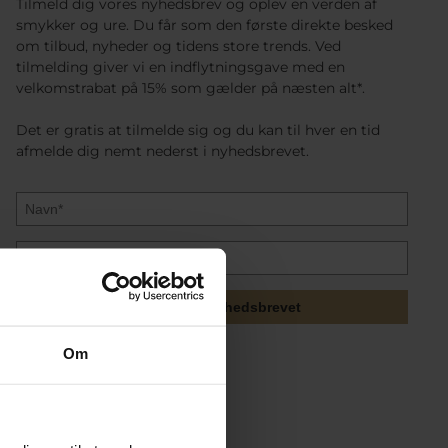
Tilmeld dig vores nyhedsbrev og oplev en verden af
smykker og ure. Du får som den første direkte besked
om tilbud, nyheder og tidens store trends. Ved
tilmelding giver vi en indflytningsgave med en
velkomstrabat på 15% som gælder på næsten alt*.
Det er gratis at tilmelde sig og du kan til hver en tid
afmelde dig nemt nederst i nyhedsbrevet.
Tilmeld mig nyhedsbrevet
Om