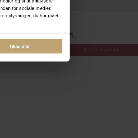
 medier og til at analysere
nden for sociale medier,
e oplysninger, du har givet
kker Og Tryg E-Handel
Tillad alle
llinger
Privatlivspolitik
oldt.