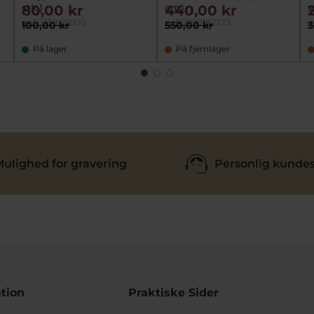
stk.)
cm)
s
80,00 kr
440,00 kr
c
na30251625900
na80890182723
n
100,00 kr
550,00 kr
3
På lager
På fjernlager
ulighed for gravering
Personlig kundes
tion
Praktiske Sider