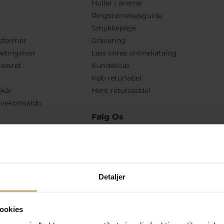
Huller i ørerne
Ringstørrelsesguide
Smykkepleje
sformer
Gravering
etingelser
Læs vores onlinekatalog
lsesret
Kundeklub
Køb returlabel
lkår
Hent returseddel
vekortsaldo
Følg Os
Detaljer
ookies