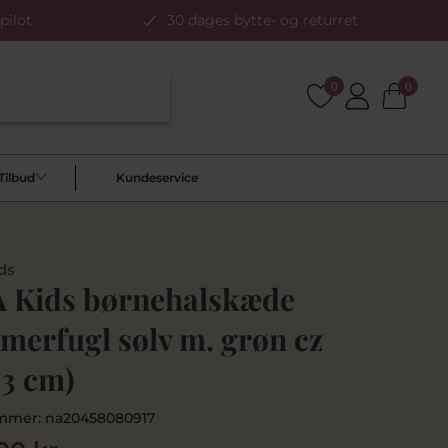
pilot
30 dages bytte- og returret
0
0
Tilbud
Kundeservice
ds
 Kids børnehalskæde
merfugl sølv m. grøn cz
+3 cm)
mmer:
na20458080917