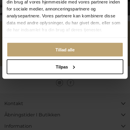
din brug af vores hjemmeside med vores partnere inden
Tilmeld dig kundeklubben
for sociale medier, annonceringspartnere og
analysepartnere. Vores partnere kan kombinere disse
data med andre oplysninger, du har givet dem, eller som
de har indsamlet fra din brug af deres tjenester.
Over 40 års erfaring
Mulighed for gravering
Tillad alle
Personlig kundeservice
Reparation af smykker og
ure
Tilpas
Følg os
Kontakt
Åbningstider I Butikken
Information