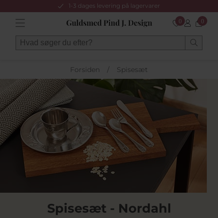
1-3 dages levering på lagervarer
0
0
Forsiden
/
Spisesæt
Spisesæt - Nordahl