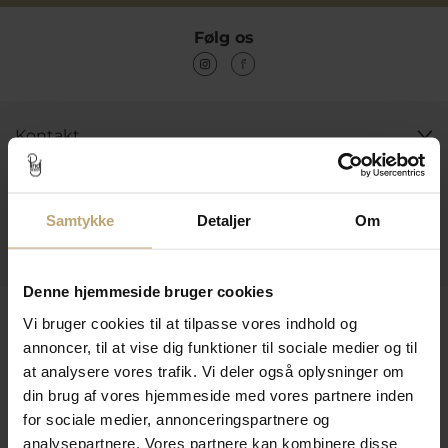
Følg os
Kontakt
Åbningstider I Butikken
Information
Samtykke
Detaljer
Om
Praktiske Sider
Denne hjemmeside bruger cookies
Leveringsmuligheder
Vi bruger cookies til at tilpasse vores indhold og
annoncer, til at vise dig funktioner til sociale medier og til
at analysere vores trafik. Vi deler også oplysninger om
din brug af vores hjemmeside med vores partnere inden
Betalingsmuligheder
for sociale medier, annonceringspartnere og
analysepartnere. Vores partnere kan kombinere disse