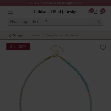
1-3 dages levering på lagervarer
0
0
Tilbage
Forside
/
Smykker
/
Halskæder
/
Spar 20%