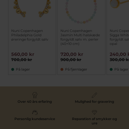
Nuni Copenhagen
Nuni Copenhagen
Nuni Cope
Philadelphia Gold
Jasmin Multi halskæde
Sigga Whit
øreringe forgyldt sølv
forgyldt sølv m. perler
forgyldt sø
(40+10 cm)
opal
560,00 kr
720,00 kr
240,00 
700,00 kr
900,00 kr
300,00 k
På lager
På fjernlager
På lager
Over 40 års erfaring
Mulighed for gravering
Personlig kundeservice
Reparation af smykker og
ure