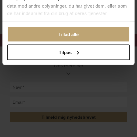
data med andre oplysninger, du har givet dem, eller som
Sikker Og Tryg E-Handel
de har indsamlet fra din brug af deres tjenester.
Tillad alle
Få 15%
velkomstrabat
Tilpas
Følg med i vores nyhedsbrev
Læs mere her
Tilmeld mig nyhedsbrevet