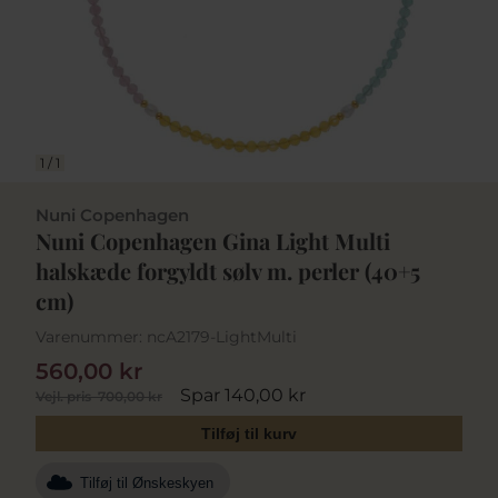
1
/
1
Nuni Copenhagen
Nuni Copenhagen Gina Light Multi
halskæde forgyldt sølv m. perler (40+5
cm)
Varenummer:
ncA2179-LightMulti
560,00 kr
Spar 140,00 kr
Vejl. pris
700,00 kr
Tilføj til kurv
Tilføj til Ønskeskyen