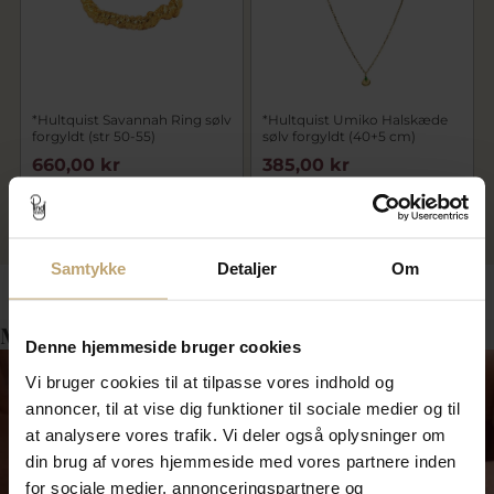
*Hultquist Savannah Ring sølv
*Hultquist Umiko Halskæde
forgyldt (str 50-55)
sølv forgyldt (40+5 cm)
660,00 kr
385,00 kr
1.100,00 kr
550,00 kr
På lager
På lager
Samtykke
Detaljer
Om
Måske er det her relevant for dig?
Denne hjemmeside bruger cookies
Vi bruger cookies til at tilpasse vores indhold og
annoncer, til at vise dig funktioner til sociale medier og til
at analysere vores trafik. Vi deler også oplysninger om
din brug af vores hjemmeside med vores partnere inden
for sociale medier, annonceringspartnere og