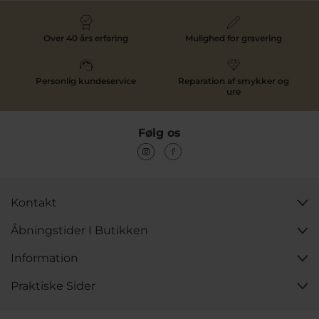
Over 40 års erfaring
Mulighed for gravering
Personlig kundeservice
Reparation af smykker og
ure
Følg os
Kontakt
Åbningstider I Butikken
Information
Praktiske Sider