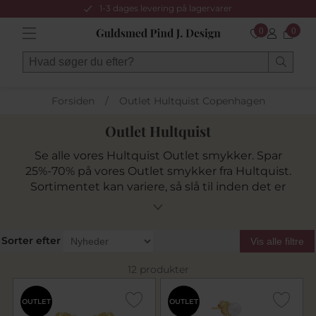
1-3 dages levering på lagervarer
0
0
Forsiden
/
Outlet Hultquist Copenhagen
Outlet Hultquist
Se alle vores Hultquist Outlet smykker. Spar
25%-70% på vores Outlet smykker fra Hultquist.
Sortimentet kan variere, så slå til inden det er
for sent. Mange af smykkerne har få eller kun 1
stk tilbage på lager og kommer ikke igen.
Sorter efter
Vis alle filtre
12 produkter
OUTLET
OUTLET