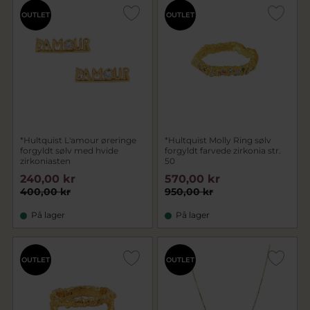
OUTLET
OUTLET
*Hultquist L'amour øreringe
*Hultquist Molly Ring sølv
forgyldt sølv med hvide
forgyldt farvede zirkonia str.
zirkoniasten
50
240,00 kr
570,00 kr
400,00 kr
950,00 kr
På lager
På lager
OUTLET
OUTLET