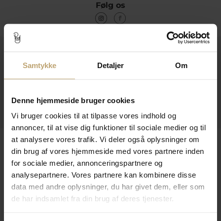
Følg os
Kontakt
Samtykke
Detaljer
Om
Åbningstider I Butikken
Information
Denne hjemmeside bruger cookies
Praktiske Sider
Vi bruger cookies til at tilpasse vores indhold og
annoncer, til at vise dig funktioner til sociale medier og til
at analysere vores trafik. Vi deler også oplysninger om
Leveringsmuligheder
din brug af vores hjemmeside med vores partnere inden
for sociale medier, annonceringspartnere og
analysepartnere. Vores partnere kan kombinere disse
Betalingsmuligheder
data med andre oplysninger, du har givet dem, eller som
de har indsamlet fra din brug af deres tjenester.