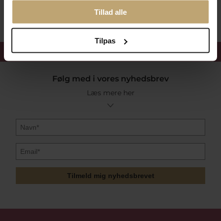
Sikker Og Tryg E-Handel
Tillad alle
Tilpas
Få 15%
velkomstrabat
Følg med i vores nyhedsbrev
Læs mere her
Tilmeld mig nyhedsbrevet