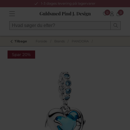
1-3 dages levering på lagervarer
0
0
Tilbage
Forside
/
Brands
/
PANDORA
/
Spar 20%