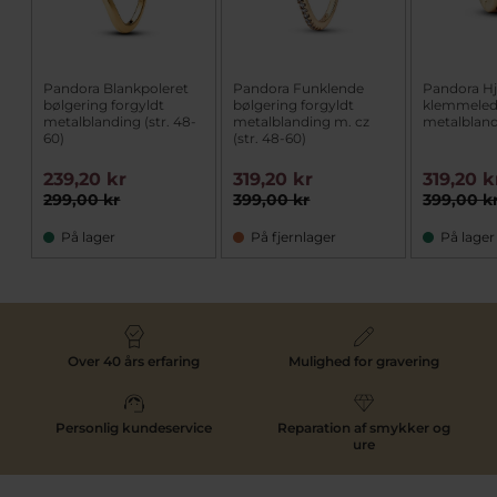
Pandora Blankpoleret
Pandora Funklende
Pandora H
bølgering forgyldt
bølgering forgyldt
klemmeled 
metalblanding (str. 48-
metalblanding m. cz
metalblan
60)
(str. 48-60)
239,20 kr
319,20 kr
319,20 k
299,00 kr
399,00 kr
399,00 k
På lager
På fjernlager
På lager
Over 40 års erfaring
Mulighed for gravering
Personlig kundeservice
Reparation af smykker og
ure