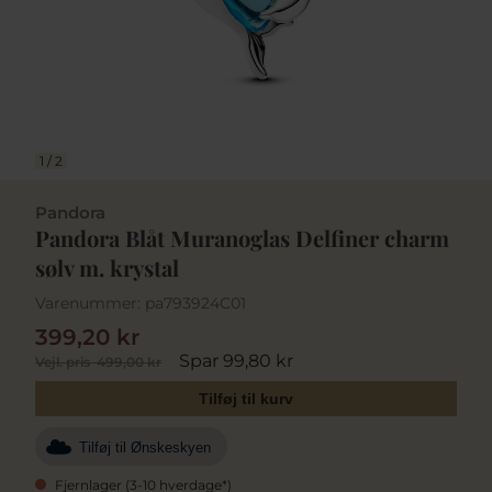
1
/
2
Pandora
Pandora Blåt Muranoglas Delfiner charm
sølv m. krystal
Varenummer:
pa793924C01
399,20 kr
Spar 99,80 kr
Vejl. pris
499,00 kr
Tilføj til kurv
Tilføj til Ønskeskyen
Fjernlager (3-10 hverdage*)