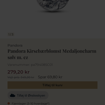
1
/
3
Pandora
Pandora Kirsebærblomst Medaljoncharm
sølv m. cz
Varenummer:
pa794085C01
279,20 kr
Spar 69,80 kr
Vejl. pris
349,00 kr
Tilføj til kurv
Tilføj til Ønskeskyen
Fjernlager (3-10 hverdage*)