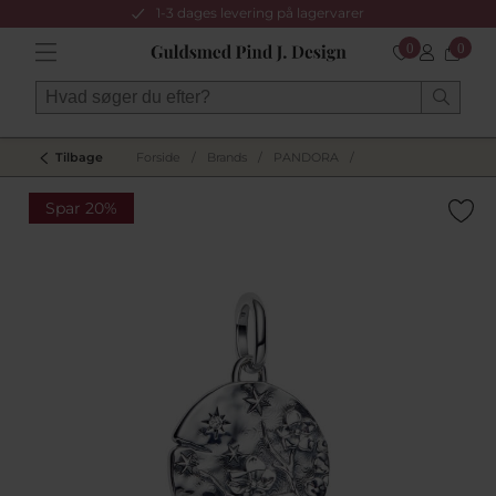
1-3 dages levering på lagervarer
0
0
Tilbage
Forside
/
Brands
/
PANDORA
/
Spar 20%