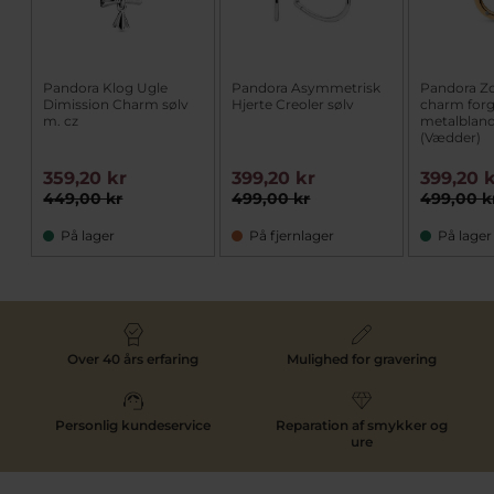
Pandora Klog Ugle
Pandora Asymmetrisk
Pandora Zo
Dimission Charm sølv
Hjerte Creoler sølv
charm forg
m. cz
metalbland
(Vædder)
359,20 kr
399,20 kr
399,20 
449,00 kr
499,00 kr
499,00 k
På lager
På fjernlager
På lager
Over 40 års erfaring
Mulighed for gravering
Personlig kundeservice
Reparation af smykker og
ure