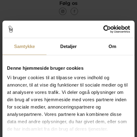
Følg os
Kontakt
Åbningstider I Butikken
Samtykke
Detaljer
Om
Information
Denne hjemmeside bruger cookies
Praktiske Sider
Vi bruger cookies til at tilpasse vores indhold og
annoncer, til at vise dig funktioner til sociale medier og til
Leveringsmuligheder
at analysere vores trafik. Vi deler også oplysninger om
din brug af vores hjemmeside med vores partnere inden
for sociale medier, annonceringspartnere og
Betalingsmuligheder
analysepartnere. Vores partnere kan kombinere disse
data med andre oplysninger, du har givet dem, eller som
de har indsamlet fra din brug af deres tjenester.