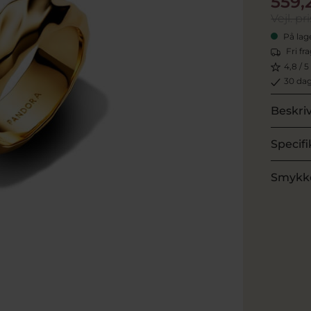
559,
Vejl. pri
På lag
Fri fr
4,8 / 5
30 dag
Beskri
Specifi
Smykk