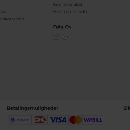
Køb returlabel
lkår
Hent returseddel
vekortsaldo
Følg Os
Betalingsmuligheder
Si