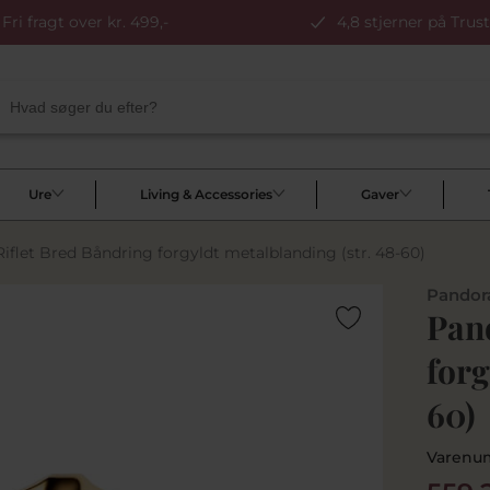
Fri fragt over kr. 499,-
4,8 stjerner på Trust
Ure
Living & Accessories
Gaver
iflet Bred Båndring forgyldt metalblanding (str. 48-60)
Pandor
Pan
forg
60)
Varenu