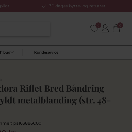
pilot
30 dages bytte- og returret
0
0
Tilbud
Kundeservice
a
dora Riflet Bred Båndring
yldt metalblanding (str. 48-
mmer:
pa163886C00