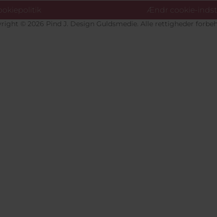
okiepolitik
Ændr cookie-indsti
right © 2026 Pind J. Design Guldsmedie. Alle rettigheder forbeh