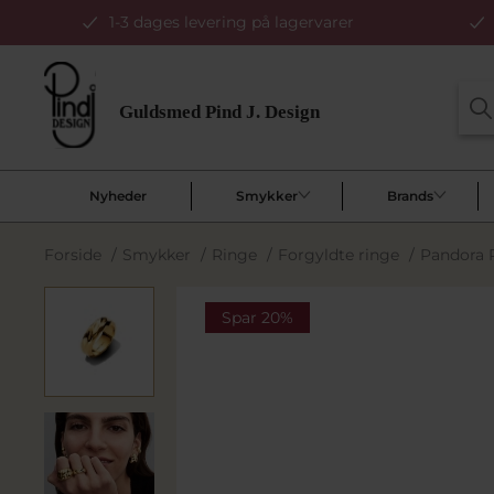
1-3 dages levering på lagervarer
Nyheder
Smykker
Brands
Forside
/
Smykker
/
Ringe
/
Forgyldte ringe
/
Pandora R
Spar 20%