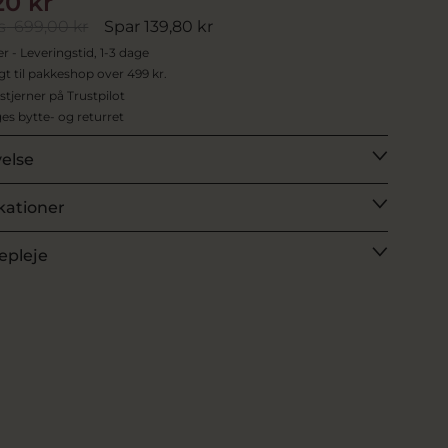
20 kr
s
699,00 kr
Spar 139,80 kr
er - Leveringstid, 1-3 dage
agt til pakkeshop over 499 kr.
 stjerner på Trustpilot
es bytte- og returret
velse
kationer
epleje