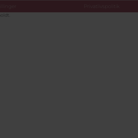
llinger
Privatlivspolitik
oldt.