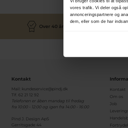
Vi bruger cookies til at tilpas
vores trafik. Vi deler også 
annonceringspartnere og anal
dem, eller som de har indsaml
Over 40 års erfaring
M
Kontakt
Informa
Mail:
kundeservice@pindj.dk
Kontakt
Tlf. 62 21 12 92
Om os
Telefonen er åben mandag til fredag
Job
fra 10:00 - 12:00 og igen fra 14:00 - 16:00
Levering
Handelsb
Pind J. Design ApS
Gerritsgade 44
Fortryde