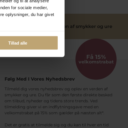
 medier og til at analysere
nden for sociale medier,
e oplysninger, du har givet
ervice
Reparation af smykker og ure
Tillad alle
Få 15%
velkomstrabat
Følg Med I Vores Nyhedsbrev
Tilmeld dig vores nyhedsbrev og oplev en verden af
smykker og ure. Du får som den første direkte besked
om tilbud, nyheder og tidens store trends. Ved
tilmelding giver vi en indflytningsgave med en
velkomstrabat på 15% som gælder på næsten alt*.
Det er gratis at tilmelde sig og du kan til hver en tid