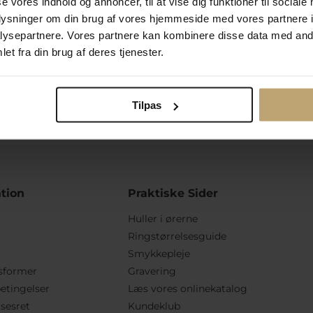
se vores indhold og annoncer, til at vise dig funktioner til sociale
oplysninger om din brug af vores hjemmeside med vores partnere i
ysepartnere. Vores partnere kan kombinere disse data med andr
et fra din brug af deres tjenester.
ulighed for gravering
Personlig kundes
Tilpas
tion
Praktiske Sider
Huller i ørerne
Ringstørrelsesguide
Smykkepleje
sformer
Gravering
etingelser
Læs vores onlinekatalog
lsesret
Kundeklub