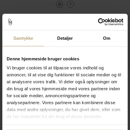
Kontakt
Åbningstider I Butikken
Samtykke
Detaljer
Om
Information
Denne hjemmeside bruger cookies
Praktiske Sider
Vi bruger cookies til at tilpasse vores indhold og
annoncer, til at vise dig funktioner til sociale medier og til
Leveringsmuligheder
at analysere vores trafik. Vi deler også oplysninger om
din brug af vores hjemmeside med vores partnere inden
for sociale medier, annonceringspartnere og
Betalingsmuligheder
analysepartnere. Vores partnere kan kombinere disse
data med andre oplysninger, du har givet dem, eller som
de har indsamlet fra din brug af deres tjenester.
Sikker Og Tryg E-Handel