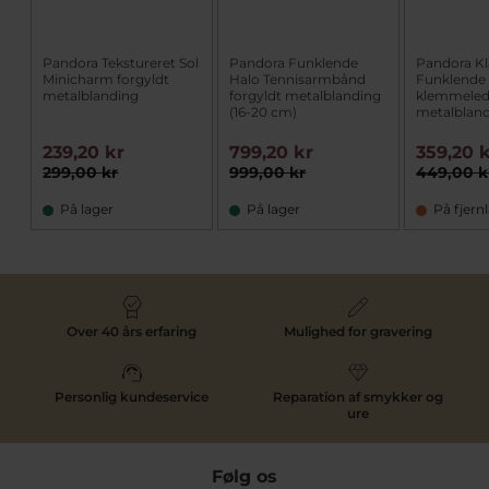
Pandora Tekstureret Sol
Pandora Funklende
Pandora Kl
Minicharm forgyldt
Halo Tennisarmbånd
Funklende
metalblanding
forgyldt metalblanding
klemmeled 
(16-20 cm)
metalblan
239,20 kr
799,20 kr
359,20 
299,00 kr
999,00 kr
449,00 k
På lager
På lager
På fjern
Over 40 års erfaring
Mulighed for gravering
Personlig kundeservice
Reparation af smykker og
ure
Følg os