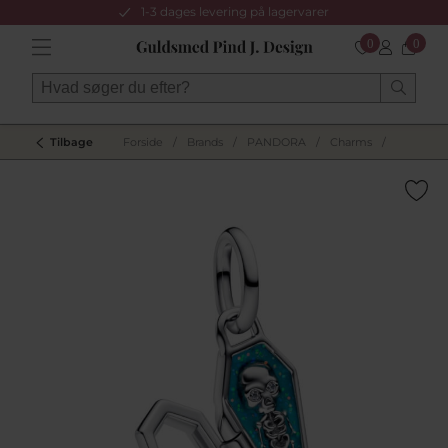
1-3 dages levering på lagervarer
0
0
Tilbage
Forside
/
Brands
/
PANDORA
/
Charms
/