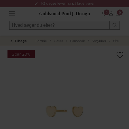
1-3 dages levering på lagervarer
0
0
Tilbage
Forside
/
Gaver
/
Barnedåb
/
Smykker
/
Øreringe
Spar 20%