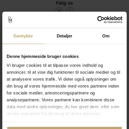
Følg os
Kontakt
Samtykke
Detaljer
Om
Åbningstider I Butikken
Information
Denne hjemmeside bruger cookies
Praktiske Sider
Vi bruger cookies til at tilpasse vores indhold og
annoncer, til at vise dig funktioner til sociale medier og til
at analysere vores trafik. Vi deler også oplysninger om
Leveringsmuligheder
din brug af vores hjemmeside med vores partnere inden
for sociale medier, annonceringspartnere og
analysepartnere. Vores partnere kan kombinere disse
Betalingsmuligheder
data med andre oplysninger, du har givet dem, eller som
de har indsamlet fra din brug af deres tjenester.