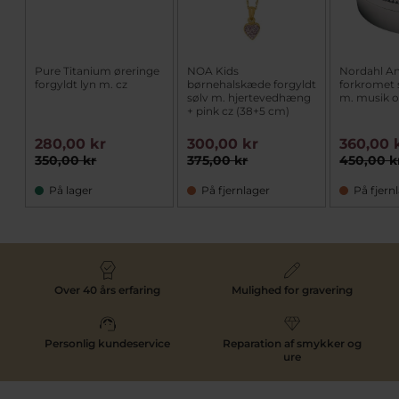
Pure Titanium øreringe
NOA Kids
Nordahl A
forgyldt lyn m. cz
børnehalskæde forgyldt
forkromet
sølv m. hjertevedhæng
m. musik o
+ pink cz (38+5 cm)
280,00 kr
300,00 kr
360,00 
350,00 kr
375,00 kr
450,00 k
På lager
På fjernlager
På fjern
Over 40 års erfaring
Mulighed for gravering
Personlig kundeservice
Reparation af smykker og
ure