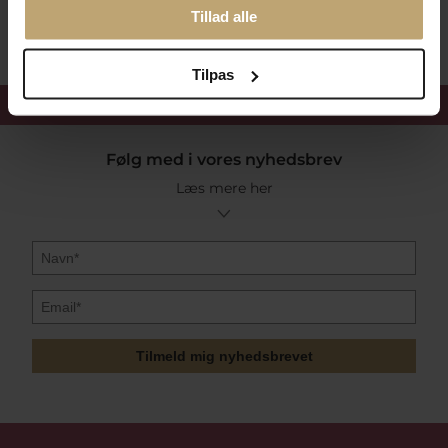
Sikker Og Tryg E-Handel
Tillad alle
Tilpas
Få 15%
velkomstrabat
Følg med i vores nyhedsbrev
Læs mere her
Tilmeld mig nyhedsbrevet