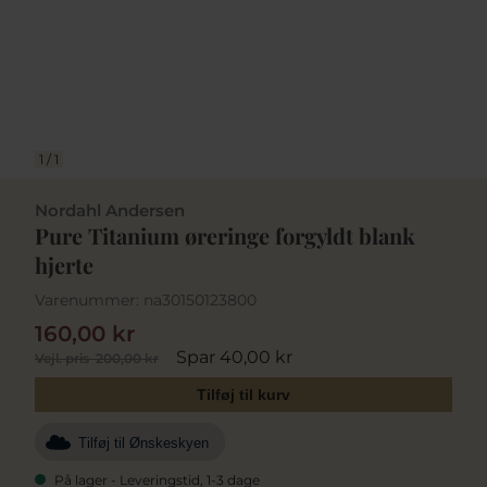
1
/
1
Nordahl Andersen
Pure Titanium øreringe forgyldt blank
hjerte
Varenummer:
na30150123800
160,00 kr
Spar 40,00 kr
Vejl. pris
200,00 kr
Tilføj til kurv
Tilføj til Ønskeskyen
På lager - Leveringstid, 1-3 dage