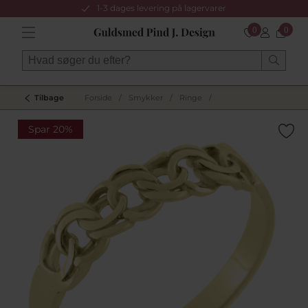
1-3 dages levering på lagervarer
0
0
Tilbage
Forside
/
Smykker
/
Ringe
/
Spar 20%