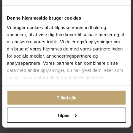
Følg os
Denne hjemmeside bruger cookies
Vi bruger cookies til at tilpasse vores indhold og
Kontakt
annoncer, til at vise dig funktioner til sociale medier og til
at analysere vores trafik. Vi deler også oplysninger om
Åbningstider I Butikken
din brug af vores hjemmeside med vores partnere inden
Information
for sociale medier, annonceringspartnere og
analysepartnere. Vores partnere kan kombinere disse
Praktiske Sider
data med andre oplysninger, du har givet dem, eller som
de har indsamlet fra din brug af deres tjenester.
Leveringsmuligheder
Tillad alle
Betalingsmuligheder
Tilpas