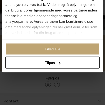
at analysere vores trafik. Vi deler også oplysninger om
din brug af vores hjemmeside med vores partnere inden
for sociale medier, annonceringspartnere og
Tilmeld dig kundeklubben
analysepartnere. Vores partnere kan kombinere disse
data med andre oplysninger, du har givet dem, eller som
de har indsamlet fra din brug af deres tjenester.
Over 40 års erfaring
Mulighed for gravering
Tillad alle
Personlig kundeservice
Reparation af smykker og
Tilpas
ure
Følg os
Kontakt