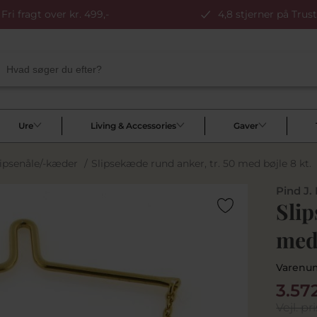
Fri fragt over kr. 499,-
4,8 stjerner på Trust
Ure
Living & Accessories
Gaver
lipsenåle/-kæder
/
Slipsekæde rund anker, tr. 50 med bøjle 8 kt.
Pind J.
Slip
med 
Varenu
3.57
Vejl. pri