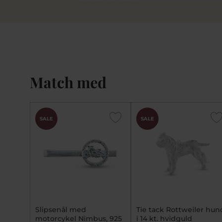
Match med
SALE
SALE
Slipsenål med
Tie tack Rottweiler hun
motorcykel Nimbus, 925
i 14 kt. hvidguld