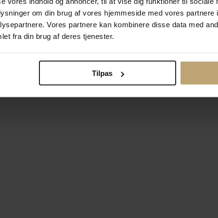
se vores indhold og annoncer, til at vise dig funktioner til sociale
oplysninger om din brug af vores hjemmeside med vores partnere i
ysepartnere. Vores partnere kan kombinere disse data med andr
Betalingsmuligheder
Si
et fra din brug af deres tjenester.
Tilpas
okiepolitik
Ændr cookie-indsti
right © 2026 Pind J. Design Guldsmedie. Alle rettigheder forbeh