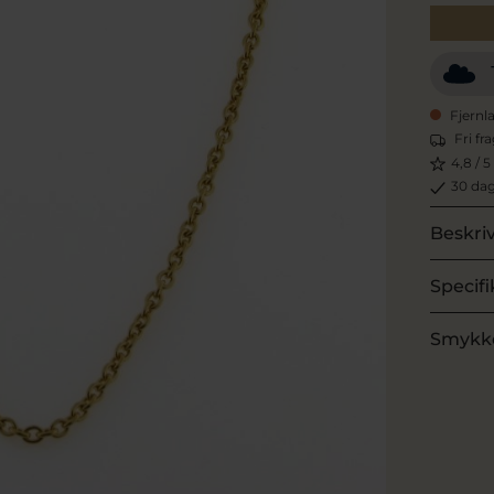
Fjernl
Fri fr
4,8 / 5
30 dag
Beskri
Specifi
Smykk