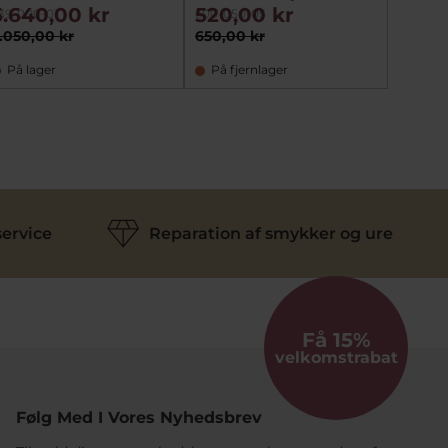
5.640,00 kr
520,00 kr
1.132
39-000-01
600-050-05
2359-00
.050,00 kr
650,00 kr
1.415,0
På lager
På fjernlager
På fj
ervice
Reparation af smykker og ure
Få 15%
velkomstrabat
Følg Med I Vores Nyhedsbrev