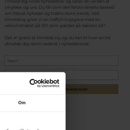
Tilmeld dig vores nyhedsbrev og oplev en verden af
smykker og ure. Du får som den første direkte besked
om tilbud, nyheder og tidens store trends. Ved
tilmelding giver vi en indflytningsgave med en
velkomstrabat på 15% som gælder på næsten alt*.
Det er gratis at tilmelde sig og du kan til hver en tid
afmelde dig nemt nederst i nyhedsbrevet.
Tilmeld mig nyhedsbrevet
Om