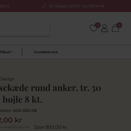
pilot
30 dages bytte- og returret
0
0
Tilbud
Kundeservice
 Design
sekæde rund anker, tr. 50
bøjle 8 kt.
mmer:
600-050-08
2,00 kr
s
4.465,00 kr
Spar 893,00 kr