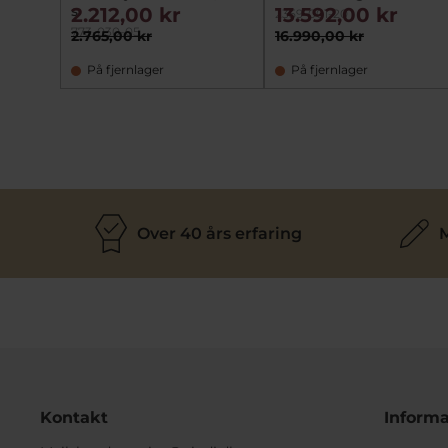
s
2.212,00 kr
13.592,00 kr
2359-001-20
773-030-05
2.765,00 kr
16.990,00 kr
På fjernlager
På fjernlager
Over 40 års erfaring
M
Kontakt
Informa