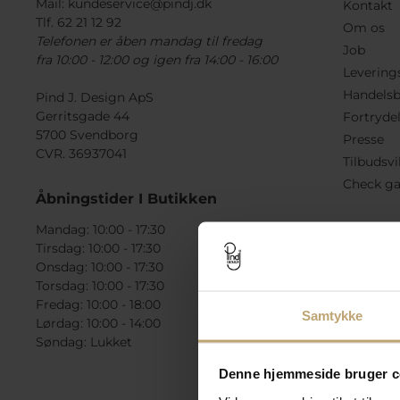
Mail:
kundeservice@pindj.dk
Kontakt
Tlf. 62 21 12 92
Om os
Telefonen er åben mandag til fredag
Job
fra 10:00 - 12:00 og igen fra 14:00 - 16:00
Levering
Handelsb
Pind J. Design ApS
Gerritsgade 44
Fortryde
5700 Svendborg
Presse
CVR. 36937041
Tilbudsvi
Check ga
Åbningstider I Butikken
Mandag: 10:00 - 17:30
Tirsdag: 10:00 - 17:30
Onsdag: 10:00 - 17:30
Torsdag: 10:00 - 17:30
Fredag: 10:00 - 18:00
Samtykke
Lørdag: 10:00 - 14:00
Søndag: Lukket
Denne hjemmeside bruger c