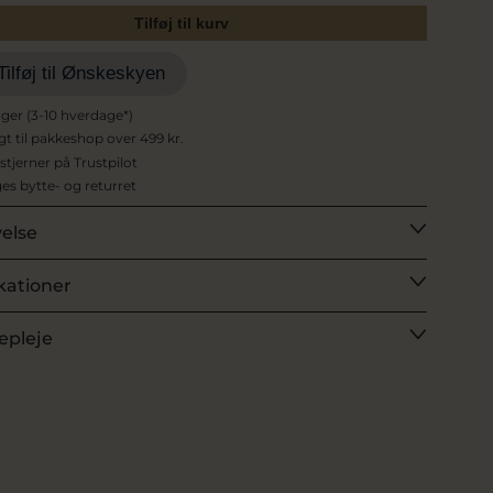
Tilføj til kurv
Tilføj til Ønskeskyen
ager (3-10 hverdage*)
agt til pakkeshop over 499 kr.
 stjerner på Trustpilot
es bytte- og returret
velse
kationer
epleje