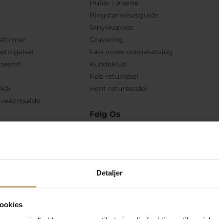
Huller i ørerne
Ringstørrelsesguide
Smykkepleje
sformer
Gravering
etingelser
Læs vores onlinekatalog
lsesret
Kundeklub
Køb returlabel
lkår
Hent returseddel
vekortsaldo
Følg Os
Detaljer
ookies