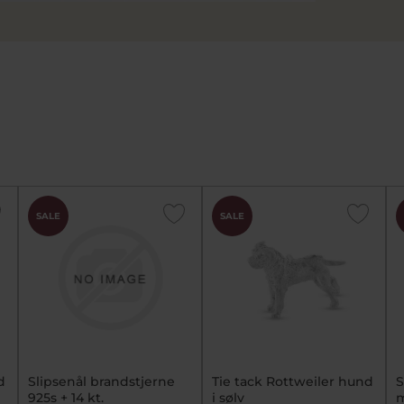
SALE
SALE
d
Slipsenål brandstjerne
Tie tack Rottweiler hund
S
925s + 14 kt.
i sølv