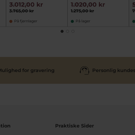
3.012,00 kr
1.020,00 kr
962-010-05
2359-001-05
9
3.765,00 kr
1.275,00 kr
7
På fjernlager
På lager
ulighed for gravering
Personlig kundes
tion
Praktiske Sider