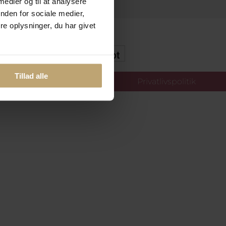
 medier og til at analysere
nden for sociale medier,
e oplysninger, du har givet
kker Og Tryg E-Handel
Tillad alle
llinger
Privatlivspolitik
oldt.