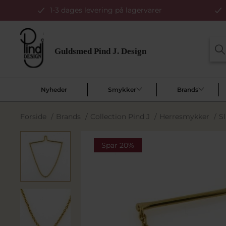
1-3 dages levering på lagervarer
Nyheder
Smykker
Brands
Forside
/
Brands
/
Collection Pind J
/
Herresmykker
/
S
Spar 20%