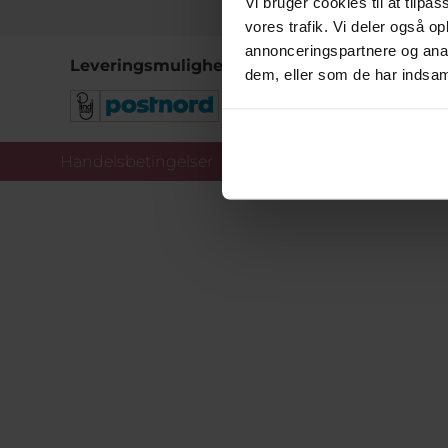
Vi bruger cookies til at tilpas
vores trafik. Vi deler også 
annonceringspartnere og anal
Leveringsmuligheder
dem, eller som de har indsaml
Handelsbetingelser
Co
Copy