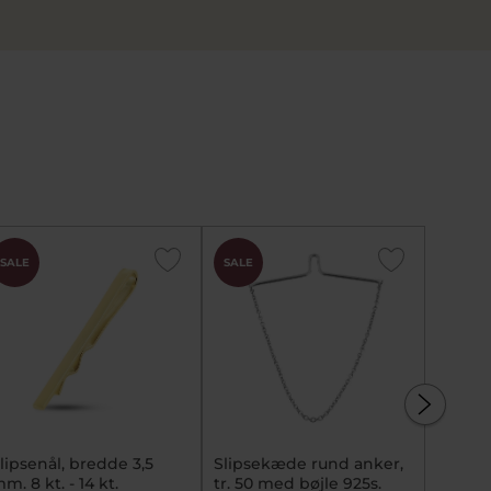
SALE
SALE
SALE
lipsenål, bredde 3,5
Slipsekæde rund anker,
Tie ta
mm. 8 kt. - 14 kt.
tr. 50 med bøjle 925s.
i forgy