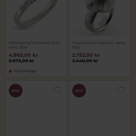
Alliancering 5 brillanter 0,02
Ring med stor barok fv. perle,
w/vs. 925s
925s
4.860,00 kr
2.752,00 kr
6.075,00 kr
3.440,00 kr
På fjernlager
SALE
SALE