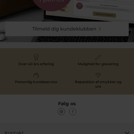
Find Din Sølvring med Sten hos Pind J.
Design
Besøg vores butik og oplev det brede udvalg af
sølvringe med sten
, eller bestil online og få dit nye
Tilmeld dig kundeklubben
smykke leveret direkte til døren. Har du spørgsmål?
Kontakt os
, så hjælper vi dig med at finde det perfekte
smykke til enhver anledning.
Giv en gave, der varer hele livet – find din næste
sølvring med ædelsten
hos Pind J. Design i dag.
Over 40 års erfaring
Mulighed for gravering
Personlig kundeservice
Reparation af smykker og
ure
Følg os
Kontakt