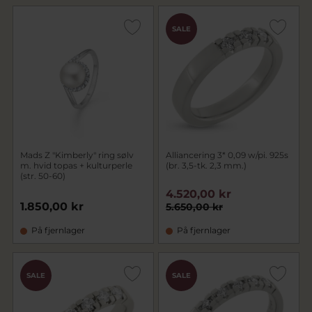
SALE
Mads Z "Kimberly" ring sølv
Alliancering 3* 0,09 w/pi. 925s
m. hvid topas + kulturperle
(br. 3,5-tk. 2,3 mm.)
(str. 50-60)
4.520,00 kr
1.850,00 kr
5.650,00 kr
På fjernlager
På fjernlager
SALE
SALE