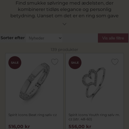
Find smukke sølvringe med ædelsten, der
kombinerer tidløs elegance og personlig
betydning. Uanset om det er en ring som gave
til rubinbryllup, en fødselsdagsgave med
fødselssten eller en diamantring i sølv til dig
selv, har vi det perfekte smykke. Gør dit valg
Sorter efter
Vis alle filtre
personligt hos Pind J. Design!
139 produkter
SALE
SALE
Spirit Icons Beat ring sølv cz
Spirit Icons Youth ring sølv m.
cz (str. 48-60)
516,00 kr
556,00 kr