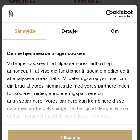
1.612,00 kr
1.292,00 kr
2.015,00 kr
1.615,00 kr
På fjernlager
På fjernlager
Samtykke
Detaljer
Om
SALE
SALE
Denne hjemmeside bruger cookies
Vi bruger cookies til at tilpasse vores indhold og
annoncer, til at vise dig funktioner til sociale medier og til
at analysere vores trafik. Vi deler også oplysninger om
din brug af vores hjemmeside med vores partnere inden
for sociale medier, annonceringspartnere og
Dream Delux ring med syn.
Ring Solitaire med brill. coffee
zirk. 7,0 mm. 925s.
0,10 ct. i sølv
analysepartnere. Vores partnere kan kombinere disse
1.172,00 kr
1.980,00 kr
data med andre oplysninger, du har givet dem, eller som
1.465,00 kr
2.475,00 kr
de har indsamlet fra din brug af deres tjenester.
På fjernlager
På fjernlager
Tillad alle