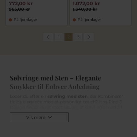
772,00 kr
1.072,00 kr
965,00 kr
1.340,00 kr
På fjernlager
På fjernlager
1
2
3
Sølvringe med Sten – Elegante
Smykker til Enhver Anledning
Leder du efter en
sølvring med sten
, der kombinerer
tidløs elegance med et personligt touch? Hos Pind J.
Design finder du et stort udvalg af sølvringe med alt
fra funklende diamanter til farverige ædelsten. Uanset
Vis mere
om du forkæler dig selv eller søger en særlig gave, har
vi den perfekte ring til dig.
En Personlig Gave med Betydning