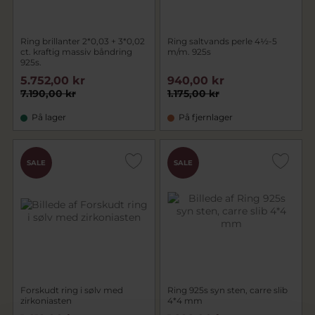
Ring brillanter 2*0,03 + 3*0,02
Ring saltvands perle 4½-5
ct. kraftig massiv båndring
m/m. 925s
925s.
5.752,00 kr
940,00 kr
7.190,00 kr
1.175,00 kr
På lager
På fjernlager
SALE
SALE
Forskudt ring i sølv med
Ring 925s syn sten, carre slib
zirkoniasten
4*4 mm