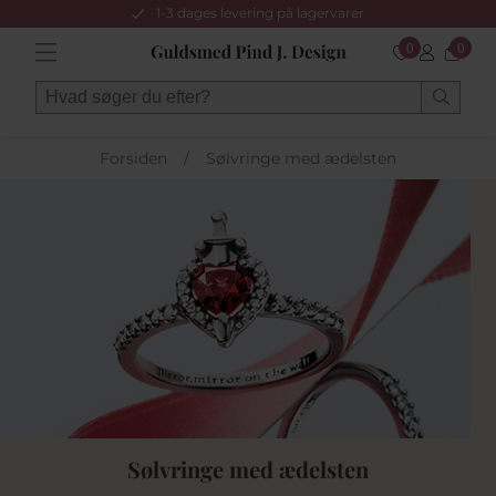
1-3 dages levering på lagervarer
0
0
Forsiden
/
Sølvringe med ædelsten
Sølvringe med ædelsten