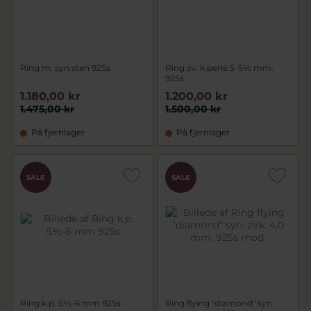
Ring m. syn sten 925s
Ring sv. k.perle 5-5½ mm.
925s
1.180,00 kr
1.200,00 kr
1.475,00 kr
1.500,00 kr
På fjernlager
På fjernlager
SALE
SALE
Ring k.p. 5½-6 mm 925s
Ring flying "diamond" syn.