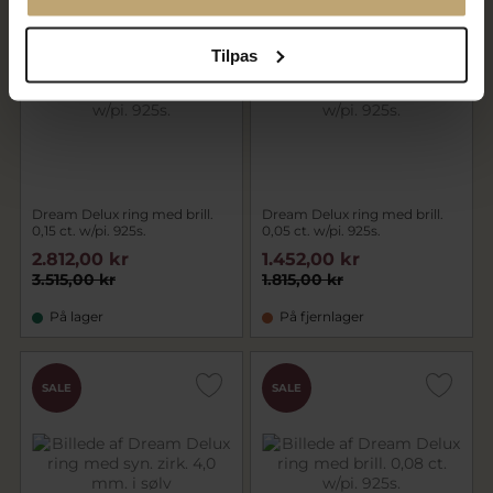
SALE
SALE
Tilpas
Dream Delux ring med brill.
Dream Delux ring med brill.
0,15 ct. w/pi. 925s.
0,05 ct. w/pi. 925s.
2.812,00 kr
1.452,00 kr
3.515,00 kr
1.815,00 kr
På lager
På fjernlager
SALE
SALE